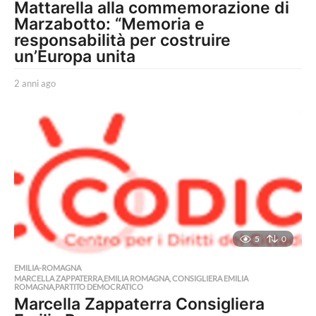
Mattarella alla commemorazione di
Marzabotto: “Memoria e
responsabilità per costruire
un’Europa unita
2 anni ago
2
a
n
n
i
a
g
o
5
0
EMILIA-ROMAGNA
MARCELLA ZAPPATERRA,EMILIA ROMAGNA, CONSIGLIERA EMILIA
ROMAGNA,PARTITO DEMOCRATICO
Marcella Zappaterra Consigliera