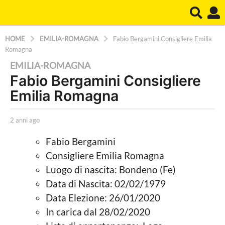
HOME
EMILIA-ROMAGNA
Fabio Bergamini Consigliere Emilia
Romagna
2
EMILIA-ROMAGNA
Fabio Bergamini Consigliere
a
Emilia Romagna
n
n
b
i
2 anni ago
2
y
a
a
L
n
Fabio Bergamini
a
g
n
Consigliere Emilia Romagna
P
i
o
o
a
Luogo di nascita: Bondeno (Fe)
2
l
g
Data di Nascita: 02/02/1979
i
o
a
t
Data Elezione: 26/01/2020
n
i
In carica dal 28/02/2020
c
n