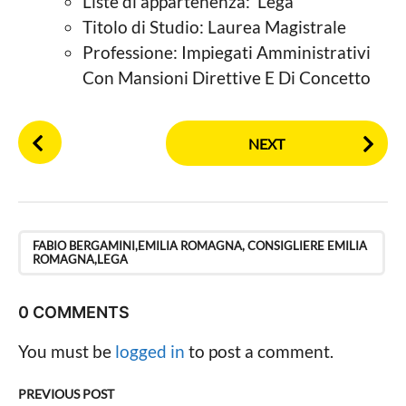
Liste di appartenenza: Lega
a
i
L
Titolo di Studio: Laurea Magistrale
o
a
Professione: Impiegati Amministrativi
c
g
a
Con Mansioni Direttive E Di Concetto
l
o
e
P
NEXT
o
s
t
P
a
FABIO BERGAMINI,EMILIA ROMAGNA, CONSIGLIERE EMILIA
ROMAGNA,LEGA
g
i
0 COMMENTS
n
a
You must be
logged in
to post a comment.
t
i
PREVIOUS POST