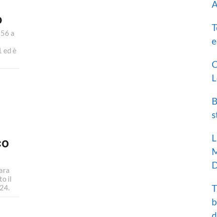
A
o
T
956 a
e
 ed è
C
L
B
s
L
co
M
D
ara
o il
T
24.
b
d