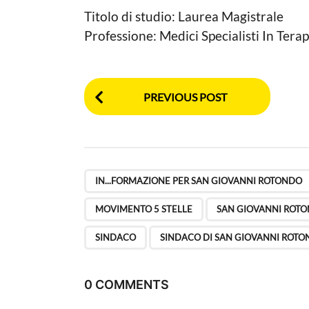
n
c
Titolo di studio: Laurea Magistrale
a
i
L
Professione: Medici Specialisti In Ter
a
o
g
c
a
o
P
l
PREVIOUS POST
e
o
s
t
IN...FORMAZIONE PER SAN GIOVANNI ROTONDO
P
MOVIMENTO 5 STELLE
SAN GIOVANNI ROT
a
SINDACO
SINDACO DI SAN GIOVANNI ROT
g
i
0 COMMENTS
n