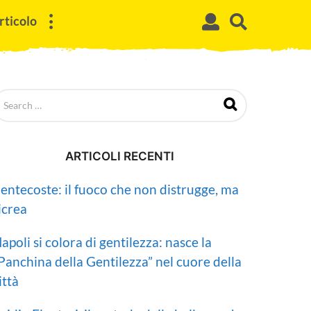
rticolo
ARTICOLI RECENTI
entecoste: il fuoco che non distrugge, ma
icrea
apoli si colora di gentilezza: nasce la
Panchina della Gentilezza” nel cuore della
ittà