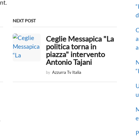
nt.
“
d
NEXT POST
C
Ceglie Messapica "La
a
politica torna in
a
piazza" intervento
Antonio Tajani
N
“
by
Azzurra Tv Italia
U
u
M
e
O
,
P