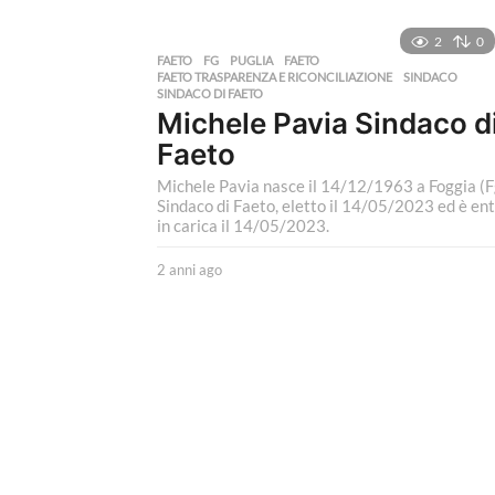
n
n
2
0
i
FAETO
,
FG
,
PUGLIA
FAETO
,
FAETO TRASPARENZA E RICONCILIAZIONE
,
SINDACO
,
a
SINDACO DI FAETO
g
Michele Pavia Sindaco d
o
Faeto
Michele Pavia nasce il 14/12/1963 a Foggia (Fg
Sindaco di Faeto, eletto il 14/05/2023 ed è en
in carica il 14/05/2023.
2 anni ago
2
a
n
n
i
a
g
o