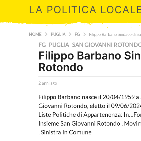
LA POLITICA LOCAL
HOME
PUGLIA
FG
Filippo Barbano Sindaco di 
2
FG
,
PUGLIA
,
SAN GIOVANNI ROTOND
Filippo Barbano Si
a
n
Rotondo
n
i
b
2 anni ago
2
a
y
a
L
n
Filippo Barbano nasce il 20/04/1959 a
g
a
n
Giovanni Rotondo, eletto il 09/06/2024
o
P
i
o
a
Liste Politiche di Appartenenza: In…F
2
l
g
Insieme San Giovanni Rotondo , Movim
a
i
o
t
, Sinistra In Comune
n
i