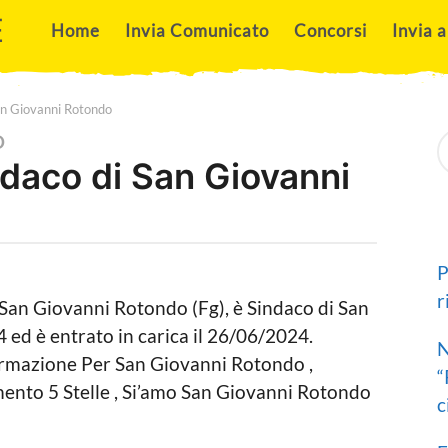
E
Home
Invia Comunicato
Concorsi
Invia a
San Giovanni Rotondo
S
O
e
ndaco di San Giovanni
a
r
c
h
f
o
P
r
r
 San Giovanni Rotondo (Fg), è Sindaco di San
:
 ed è entrato in carica il 26/06/2024.
N
ormazione Per San Giovanni Rotondo ,
“
ento 5 Stelle , Si’amo San Giovanni Rotondo
c