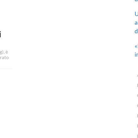
U
a
d
i
«
), è
i
trato