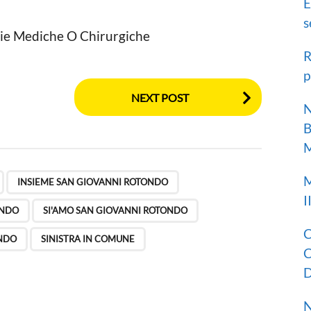
E
s
apie Mediche O Chirurgiche
R
p
NEXT POST
N
B
M
,
,
,
,
,
,
,
M
INSIEME SAN GIOVANNI ROTONDO
I
ONDO
SI'AMO SAN GIOVANNI ROTONDO
C
ONDO
SINISTRA IN COMUNE
C
D
N