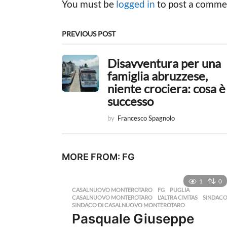
You must be
logged in
to post a comme
a
t
PREVIOUS POST
i
Disavventura per una
o
famiglia abruzzese,
n
niente crociera: cosa è
successo
by
Francesco Spagnolo
MORE FROM:
FG
1
0
CASALNUOVO MONTEROTARO
,
FG
,
PUGLIA
CASALNUOVO MONTEROTARO
,
L'ALTRA CIVITAS
,
SINDAC
SINDACO DI CASALNUOVO MONTEROTARO
Pasquale Giuseppe