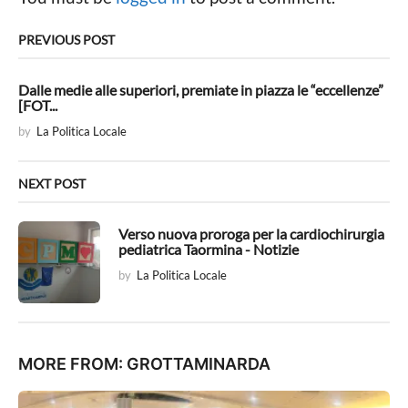
i
n
PREVIOUS POST
a
t
Dalle medie alle superiori, premiate in piazza le “eccellenze”
[FOT...
i
by
La Politica Locale
o
n
NEXT POST
Verso nuova proroga per la cardiochirurgia
pediatrica Taormina - Notizie
by
La Politica Locale
MORE FROM:
GROTTAMINARDA