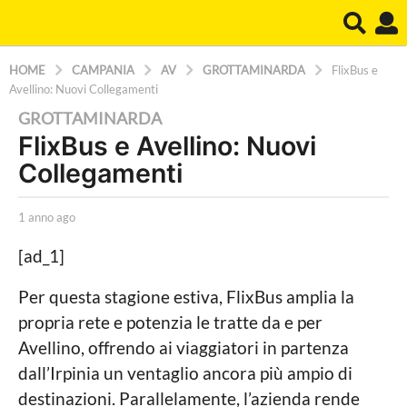
HOME
CAMPANIA
AV
GROTTAMINARDA
FlixBus e
Avellino: Nuovi Collegamenti
1
GROTTAMINARDA
FlixBus e Avellino: Nuovi
a
Collegamenti
n
n
b
o
1 anno ago
1
y
a
a
L
n
[ad_1]
a
g
n
P
o
o
Per questa stagione estiva, FlixBus amplia la
o
a
1
propria rete e potenzia le tratte da e per
l
g
i
o
a
Avellino, offrendo ai viaggiatori in partenza
t
n
dall’Irpinia un ventaglio ancora più ampio di
i
c
n
destinazioni. Parallelamente, l’azienda rende