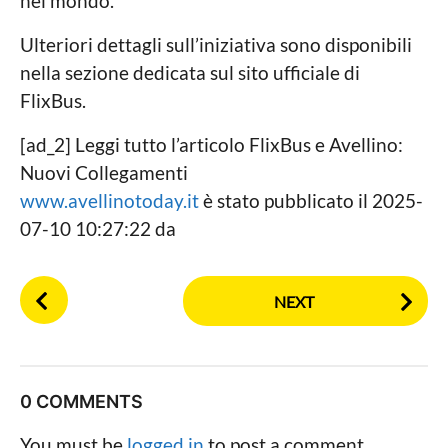
nel mondo.
Ulteriori dettagli sull’iniziativa sono disponibili
nella sezione dedicata sul sito ufficiale di
FlixBus.
[ad_2] Leggi tutto l’articolo FlixBus e Avellino:
Nuovi Collegamenti
www.avellinotoday.it
è stato pubblicato il 2025-
07-10 10:27:22 da
P
NEXT
o
s
t
P
0 COMMENTS
a
g
You must be
logged in
to post a comment.