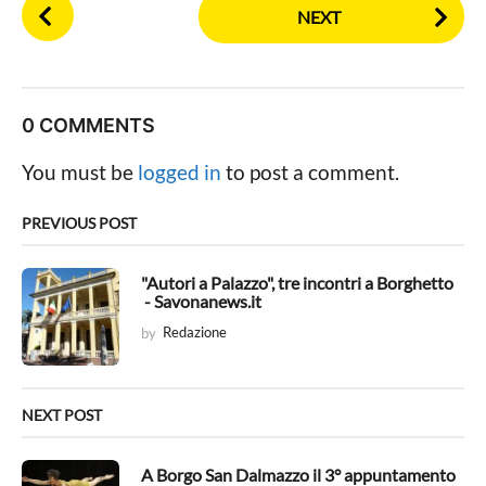
P
NEXT
o
s
t
P
0 COMMENTS
a
g
You must be
logged in
to post a comment.
i
n
PREVIOUS POST
a
t
"Autori a Palazzo", tre incontri a Borghetto
- Savonanews.it
i
by
Redazione
o
n
NEXT POST
A Borgo San Dalmazzo il 3° appuntamento