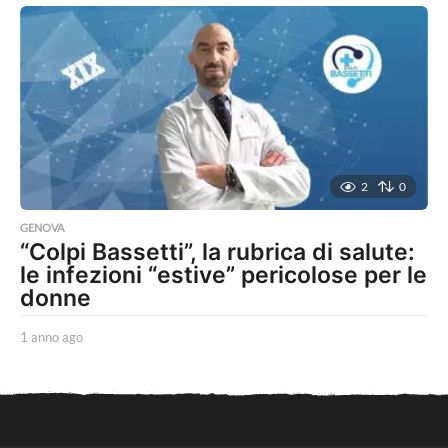
n
n
o
a
g
o
2
0
GENOVA
“Colpi Bassetti”, la rubrica di salute:
le infezioni “estive” pericolose per le
donne
1 anno ago
1
a
n
n
o
a