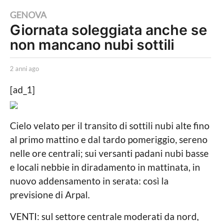
2
GENOVA
Giornata soleggiata anche se
a
non mancano nubi sottili
n
n
b
i
2 anni ago
2
y
a
a
R
n
[ad_1]
e
g
n
d
i
o
a
a
2
Cielo velato per il transito di sottili nubi alte fino
z
g
i
o
a
al primo mattino e dal tardo pomeriggio, sereno
o
n
nelle ore centrali; sui versanti padani nubi basse
n
e
n
e locali nebbie in diradamento in mattinata, in
i
nuovo addensamento in serata: così la
a
previsione di Arpal.
g
VENTI: sul settore centrale moderati da nord,