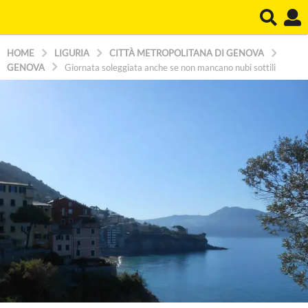
HOME
LIGURIA
CITTÀ METROPOLITANA DI GENOVA
GENOVA
Giornata soleggiata anche se non mancano nubi sottili