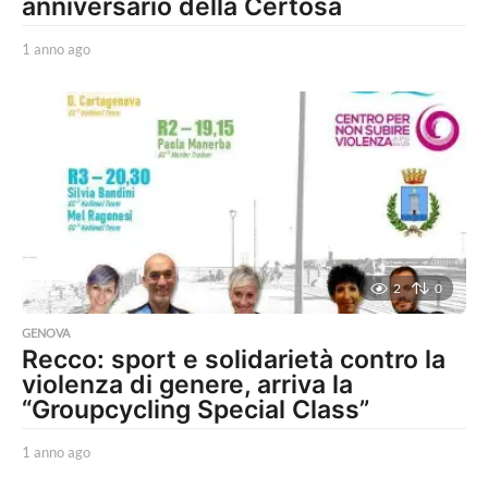
anniversario della Certosa
1 anno ago
1
a
n
n
o
a
g
o
2
0
GENOVA
Recco: sport e solidarietà contro la
violenza di genere, arriva la
“Groupcycling Special Class”
1 anno ago
1
a