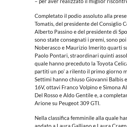
– per aver realizzato il miglior riscon
Completato il podio assoluto alla pres
Tomatis, del presidente del Consiglio
Alberto Passino e del presidente di Spo
sono state consegnati i premi, sono poi 
Noberasco e Maurizio Imerito quarti
Paolo Pontari, straordinari quinti asso
quale hanno preceduto la Toyota Celica
partiti un po’ a rilento il primo giorno
Settimi hanno chiuso Giovanni Balbis e
16V, ottavi Franco Volpino e Simona A
Del Rosso e Aldo Gentile e, a completar
Arione su Peugeot 309 GTI.
Nella classifica femminile alla quale h
andato a Laura Galliano e Laura Cragna