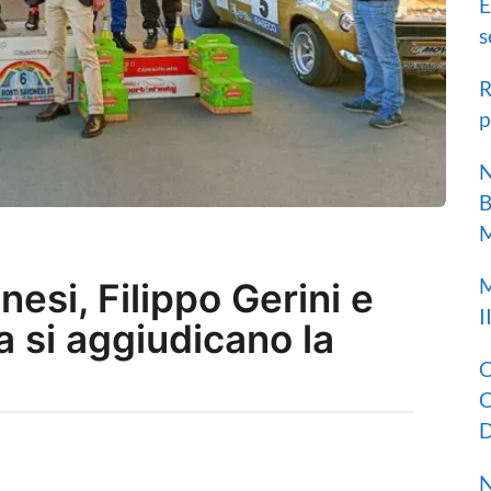
E
s
R
p
N
B
M
M
esi, Filippo Gerini e
I
 si aggiudicano la
C
C
D
N