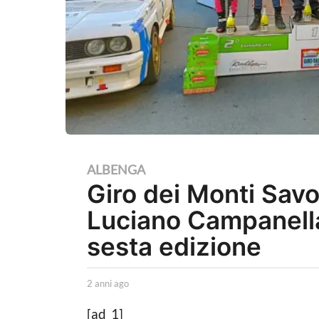
2
ALBENGA
Giro dei Monti Savon
a
n
Luciano Campanella
n
sesta edizione
i
a
b
2 anni ago
2
g
y
a
o
C
n
[ad_1]