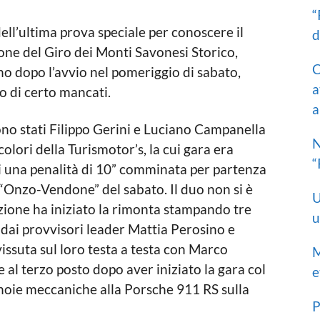
“
ell’ultima prova speciale per conoscere il
d
one del Giro dei Monti Savonesi Storico,
C
o dopo l’avvio nel pomeriggio di sabato,
a
o di certo mancati.
a
 sono stati Filippo Gerini e Luciano Campanella
N
olori della Turismotor’s, la cui gara era
“
di una penalità di 10” comminata per partenza
 “Onzo-Vendone” del sabato. Il duo non si è
U
zione ha iniziato la rimonta stampando tre
u
 dai provvisori leader Mattia Perosino e
issuta sul loro testa a testa con Marco
M
 al terzo posto dopo aver iniziato la gara col
e
noie meccaniche alla Porsche 911 RS sulla
P