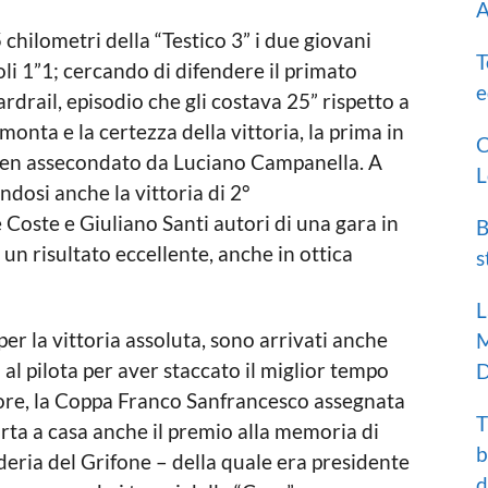
A
hilometri della “Testico 3” i due giovani
T
li 1”1; cercando di difendere il primato
e
rdrail, episodio che gli costava 25” rispetto a
imonta e la certezza della vittoria, la prima in
C
e ben assecondato da Luciano Campanella. A
L
ndosi anche la vittoria di 2°
Coste e Giuliano Santi autori di una gara in
B
 un risultato eccellente, anche in ottica
s
L
per la vittoria assoluta, sono arrivati anche
M
 al pilota per aver staccato il miglior tempo
D
atore, la Coppa Franco Sanfrancesco assegnata
T
orta a casa anche il premio alla memoria di
b
deria del Grifone – della quale era presidente
d