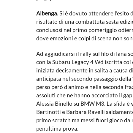
h
n
2
r
i
a
Albenga.
Si è dovuto attendere l’esito d
i
a
s
g
n
risultato di una combattuta sesta edizi
t
o
n
conclusosi nel primo pomeriggio odiern
i
a
i
dove emozioni e colpi di scena non son
n
a
G
Ad aggiudicarsi il rally sul filo di lana
a
g
l
con la Subaru Legacy 4 Wd iscritta coi c
o
f
iniziata decisamente in salita a causa 
r
è
anticipata nel secondo passaggio della
perso però d’animo e nella seconda fra
assoluti che ne hanno accorciato il gap
Alessia Binello su BMW M3. La sfida è v
Bertinotti e Barbara Ravelli saldamente
primo scratch ma messi fuori gioco da 
penultima prova.