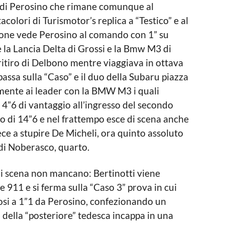
i di Perosino che rimane comunque al
acolori di Turismotor’s replica a “Testico” e al
zione vede Perosino al comando con 1” su
e la Lancia Delta di Grossi e la Bmw M3 di
 ritiro di Delbono mentre viaggiava in ottava
passa sulla “Caso” e il duo della Subaru piazza
rmente ai leader con la BMW M3 i quali
 4”6 di vantaggio all’ingresso del secondo
ato di 14”6 e nel frattempo esce di scena anche
ece a stupire De Micheli, ora quinto assoluto
 di Noberasco, quarto.
di scena non mancano: Bertinotti viene
 911 e si ferma sulla “Caso 3” prova in cui
osi a 1”1 da Perosino, confezionando un
ta della “posteriore” tedesca incappa in una