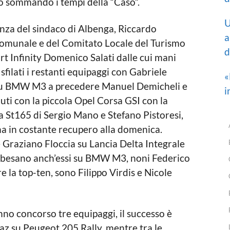
tro sommando i tempi della “Caso”.
U
enza del sindaco di Albenga, Riccardo
a
 Comunale e del Comitato Locale del Turismo
d
rt Infinity Domenico Salati dalle cui mani
sfilati i restanti equipaggi con Gabriele
«
 su BMW M3 a precedere Manuel Demicheli e
i
luti con la piccola Opel Corsa GSI con la
 St165 di Sergio Mano e Stefano Pistoresi,
 ma in costante recupero alla domenica.
 Graziano Floccia su Lancia Delta Integrale
lbesano anch’essi su BMW M3, noni Federico
e la top-ten, sono Filippo Virdis e Nicole
anno concorso tre equipaggi, il successo è
z su Peugeot 205 Rally, mentre tra le