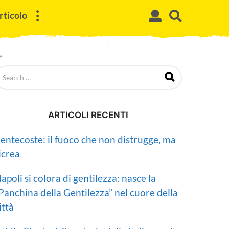
rticolo
e
ARTICOLI RECENTI
entecoste: il fuoco che non distrugge, ma
icrea
apoli si colora di gentilezza: nasce la
Panchina della Gentilezza” nel cuore della
ittà