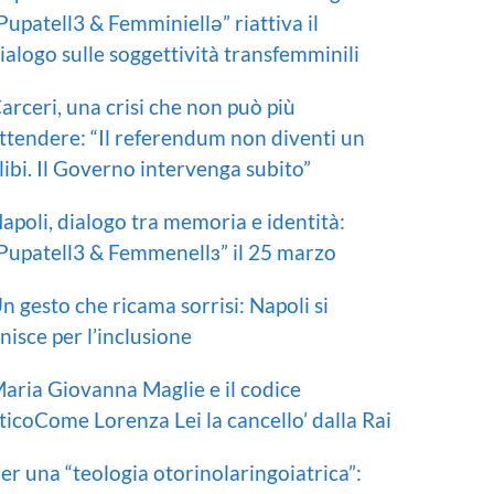
Pupatell3 & Femminiellə” riattiva il
ialogo sulle soggettività transfemminili
arceri, una crisi che non può più
ttendere: “Il referendum non diventi un
libi. Il Governo intervenga subito”
apoli, dialogo tra memoria e identità:
Pupatell3 & Femmenellɜ” il 25 marzo
n gesto che ricama sorrisi: Napoli si
nisce per l’inclusione
aria Giovanna Maglie e il codice
ticoCome Lorenza Lei la cancello’ dalla Rai
er una “teologia otorinolaringoiatrica”: