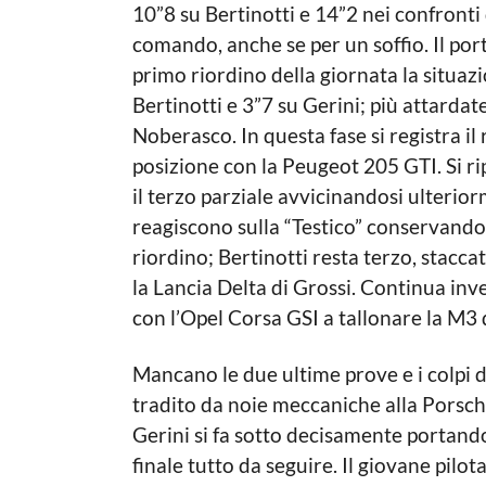
10”8 su Bertinotti e 14”2 nei confront
comando, anche se per un soffio. Il port
primo riordino della giornata la situa
Bertinotti e 3”7 su Gerini; più attardat
Noberasco. In questa fase si registra il
posizione con la Peugeot 205 GTI. Si ri
il terzo parziale avvicinandosi ulterio
reagiscono sulla “Testico” conservando
riordino; Bertinotti resta terzo, stacc
la Lancia Delta di Grossi. Continua inv
con l’Opel Corsa GSI a tallonare la M3
Mancano le due ultime prove e i colpi 
tradito da noie meccaniche alla Porsche
Gerini si fa sotto decisamente portand
finale tutto da seguire. Il giovane pilo