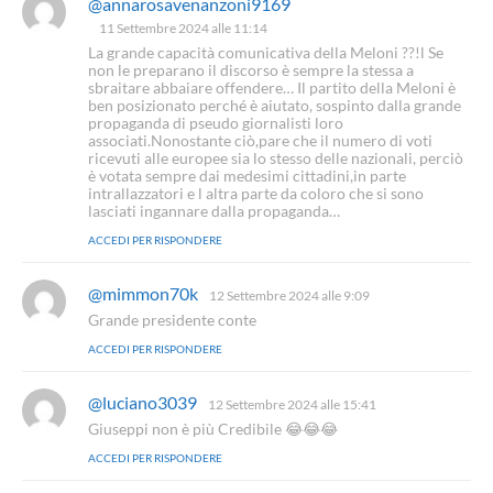
@annarosavenanzoni9169
h
a
11 Settembre 2024 alle 11:14
d
La grande capacità comunicativa della Meloni ??!l Se
e
non le preparano il discorso è sempre la stessa a
t
sbraitare abbaiare offendere… Il partito della Meloni è
t
ben posizionato perché è aiutato, sospinto dalla grande
o
propaganda di pseudo giornalisti loro
associati.Nonostante ciò,pare che il numero di voti
:
ricevuti alle europee sia lo stesso delle nazionali, perciò
è votata sempre dai medesimi cittadini,in parte
intrallazzatori e l altra parte da coloro che si sono
lasciati ingannare dalla propaganda…
ACCEDI PER RISPONDERE
@mimmon70k
h
12 Settembre 2024 alle 9:09
a
Grande presidente conte
d
ACCEDI PER RISPONDERE
e
t
t
@luciano3039
h
12 Settembre 2024 alle 15:41
o
a
Giuseppi non è più Credibile 😂😂😂
:
d
ACCEDI PER RISPONDERE
e
t