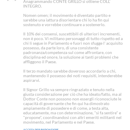
Anagrammando CONTE GRILLO si ottiene COLL'
:
d
INTEGRO.
e
t
Nomen omen; il movimento è diventato partito e
sarebbe una iattura disorientare chi lo ha fin qui
t
sostenuto e vorrebbe continuare a sostenerlo.
o
:
Il 10% dei consensi, suscettibili di ulteriori incrementi,
non è poco. Vi militano personaggi di tutto rispetto ed a
chi li segue in Parlamento e fuori non sfugge l' acquisito
possesso, da parte loro, di una consistente
padronanza/competenza sul come affrontare, con
disciplina ed onore, la soluzione ai tanti problemi che
affliggono il Paese.
Il terzo mandato sarebbe doveroso accordarlo a chi,
mantenendo il possesso dei noti requisiti, intenderebbe
aspirarvi.
Il Signor Grillo va sempre ringraziato e tenuto nella
giusta considerazione per ciò che ha ideato/fatto, ma al
Dottor Conte non possono non essergli riconosciute le
capacità di governante che fin qui ha dimostrato
ampiamente di possedere e di come, a testa alta,
educatamente, ma con determinazione, "si fa sentire" e
"propone", coordinandosi con altri emeriti militanti nel
movimento, nel Parlamento e nel Paese.
ACCEDI PER RISPONDERE