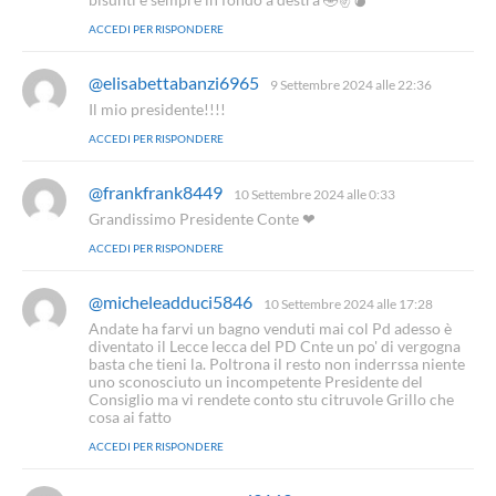
e
ACCEDI PER RISPONDERE
t
t
o
@elisabettabanzi6965
h
9 Settembre 2024 alle 22:36
:
a
Il mio presidente!!!!
d
ACCEDI PER RISPONDERE
e
t
t
@frankfrank8449
h
10 Settembre 2024 alle 0:33
o
a
Grandissimo Presidente Conte ❤
:
d
ACCEDI PER RISPONDERE
e
t
t
@micheleadduci5846
h
10 Settembre 2024 alle 17:28
o
a
Andate ha farvi un bagno venduti mai col Pd adesso è
:
d
diventato il Lecce lecca del PD Cnte un po' di vergogna
e
basta che tieni la. Poltrona il resto non inderrssa niente
t
uno sconosciuto un incompetente Presidente del
Consiglio ma vi rendete conto stu citruvole Grillo che
t
cosa ai fatto
o
:
ACCEDI PER RISPONDERE