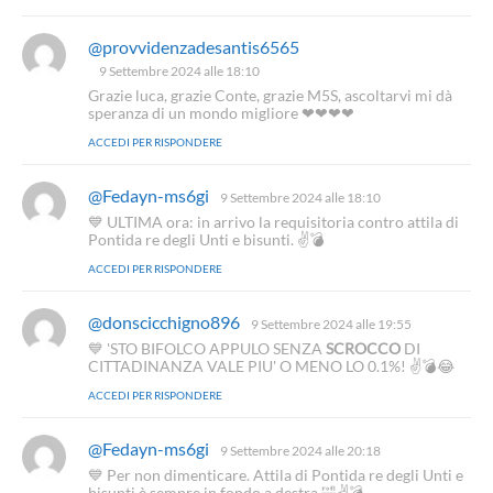
t
o
@provvidenzadesantis6565
h
:
a
9 Settembre 2024 alle 18:10
d
Grazie luca, grazie Conte, grazie M5S, ascoltarvi mi dà
e
speranza di un mondo migliore ❤❤❤❤
t
ACCEDI PER RISPONDERE
t
o
:
@Fedayn-ms6gi
h
9 Settembre 2024 alle 18:10
a
💙 ULTIMA ora: in arrivo la requisitoria contro attila di
d
Pontida re degli Unti e bisunti. ✌💣
e
ACCEDI PER RISPONDERE
t
t
o
@donscicchigno896
h
9 Settembre 2024 alle 19:55
:
a
💙 'STO BIFOLCO APPULO SENZA
SCROCCO
DI
d
CITTADINANZA VALE PIU' O MENO LO 0.1%! ✌💣😂
e
ACCEDI PER RISPONDERE
t
t
o
@Fedayn-ms6gi
h
9 Settembre 2024 alle 20:18
:
a
💙 Per non dimenticare. Attila di Pontida re degli Unti e
d
bisunti è sempre in fondo a destra 🤣✌💣