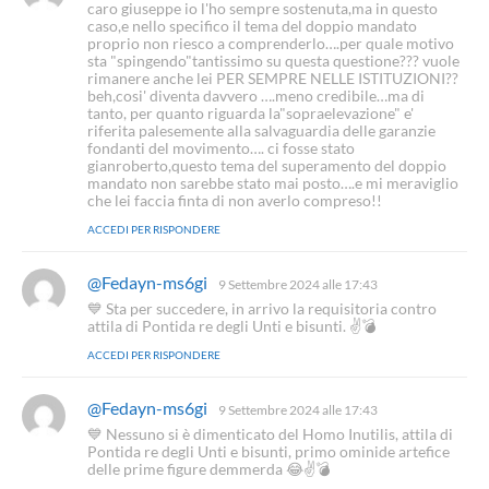
a
caro giuseppe io l'ho sempre sostenuta,ma in questo
d
caso,e nello specifico il tema del doppio mandato
e
proprio non riesco a comprenderlo….per quale motivo
t
sta "spingendo"tantissimo su questa questione??? vuole
rimanere anche lei PER SEMPRE NELLE ISTITUZIONI??
t
beh,cosi' diventa davvero ….meno credibile…ma di
o
tanto, per quanto riguarda la"sopraelevazione" e'
:
riferita palesemente alla salvaguardia delle garanzie
fondanti del movimento…. ci fosse stato
gianroberto,questo tema del superamento del doppio
mandato non sarebbe stato mai posto….e mi meraviglio
che lei faccia finta di non averlo compreso!!
ACCEDI PER RISPONDERE
@Fedayn-ms6gi
h
9 Settembre 2024 alle 17:43
a
💙 Sta per succedere, in arrivo la requisitoria contro
d
attila di Pontida re degli Unti e bisunti. ✌💣
e
ACCEDI PER RISPONDERE
t
t
o
@Fedayn-ms6gi
h
9 Settembre 2024 alle 17:43
:
a
💙 Nessuno si è dimenticato del Homo Inutilis, attila di
d
Pontida re degli Unti e bisunti, primo ominide artefice
e
delle prime figure demmerda 😂✌💣
t