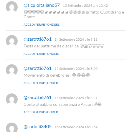
t
@siculoitaliano57
h
13 Settembre 2024 alle 13:42
o
a
🤡🤡🤡🤡🤡🚽🚽🚽🚽🚽🚽💩💩💩💩💩 fatto Quotidiano e
:
d
Conte
e
ACCEDI PER RISPONDERE
t
t
o
@zarotti6761
h
14 Settembre 2024 alle 9:18
:
a
Festa del pattume da discarica 🤢🤮🤣🤣🤣🤣
d
ACCEDI PER RISPONDERE
e
t
t
@zarotti6761
h
15 Settembre 2024 alle 8:20
o
a
Movimento di cerebrolesi 😂😂😂😂
:
d
ACCEDI PER RISPONDERE
e
t
t
@zarotti6761
h
15 Settembre 2024 alle 8:21
o
a
Conte al gabbio con speranza e Arcuri ✌️😂
:
d
ACCEDI PER RISPONDERE
e
t
t
@carloiii3405
h
16 Settembre 2024 alle 0:54
o
a