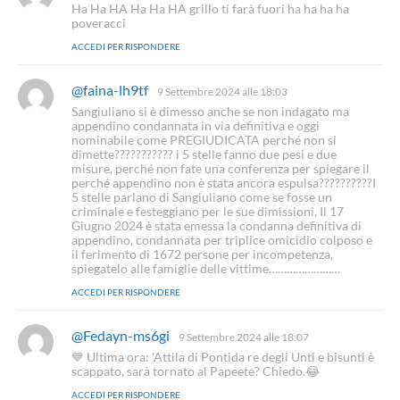
a
Ha Ha HA Ha Ha HA grillo ti farà fuori ha ha ha ha
d
poveracci
e
ACCEDI PER RISPONDERE
t
t
o
@faina-lh9tf
h
9 Settembre 2024 alle 18:03
:
a
Sangiuliano si è dimesso anche se non indagato ma
d
appendino condannata in via definitiva e oggi
e
nominabile come PREGIUDICATA perché non si
t
dimette??????????? i 5 stelle fanno due pesi e due
misure, perché non fate una conferenza per spiegare il
t
perché appendino non è stata ancora espulsa??????????I
o
5 stelle parlano di Sangiuliano come se fosse un
:
criminale e festeggiano per le sue dimissioni, Il 17
Giugno 2024 è stata emessa la condanna definitiva di
appendino, condannata per triplice omicidio colposo e
il ferimento di 1672 persone per incompetenza,
spiegatelo alle famiglie delle vittime……………………
ACCEDI PER RISPONDERE
@Fedayn-ms6gi
h
9 Settembre 2024 alle 18:07
a
💙 Ultima ora: 'Attila di Pontida re degli Unti e bisunti è
d
scappato, sarà tornato al Papeete? Chiedo.😂
e
ACCEDI PER RISPONDERE
t