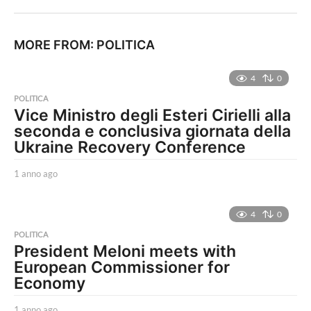
MORE FROM:
POLITICA
4
0
POLITICA
Vice Ministro degli Esteri Cirielli alla
seconda e conclusiva giornata della
Ukraine Recovery Conference
1 anno ago
1
a
n
n
4
0
o
POLITICA
a
President Meloni meets with
g
European Commissioner for
o
Economy
1 anno ago
1