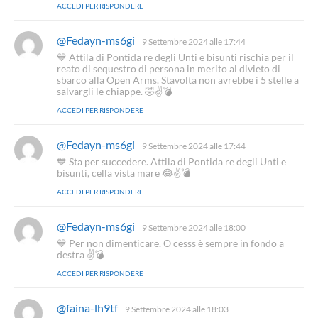
ACCEDI PER RISPONDERE
t
o
:
@Fedayn-ms6gi
h
9 Settembre 2024 alle 17:44
a
💙 Attila di Pontida re degli Unti e bisunti rischia per il
d
reato di sequestro di persona in merito al divieto di
e
sbarco alla Open Arms. Stavolta non avrebbe i 5 stelle a
t
salvargli le chiappe. 🤣✌💣
t
ACCEDI PER RISPONDERE
o
:
@Fedayn-ms6gi
h
9 Settembre 2024 alle 17:44
a
💙 Sta per succedere. Attila di Pontida re degli Unti e
d
bisunti, cella vista mare 😂✌💣
e
ACCEDI PER RISPONDERE
t
t
o
@Fedayn-ms6gi
h
9 Settembre 2024 alle 18:00
:
a
💙 Per non dimenticare. O cesss è sempre in fondo a
d
destra ✌💣
e
ACCEDI PER RISPONDERE
t
t
o
@faina-lh9tf
h
9 Settembre 2024 alle 18:03
: