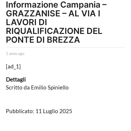
Informazione Campania –
a
GRAZZANISE – AL VIA I
n
n
LAVORI DI
o
RIQUALIFICAZIONE DEL
a
PONTE DI BREZZA
g
o
b
1 anno ago
1
y
a
1
r
n
[ad_1]
a
e
n
d
o
n
Dettagli
a
a
n
Scritto da
Emilio Spiniello
z
g
i
o
o
o
a
n
e
g
Pubblicato: 11 Luglio 2025
.
o
i
n