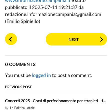
www.informazione.campania.it
è stato
.
pubblicato il 2025-07-11 19:21:37 da
c
o
redazione.informazionecampania@gmail.com
m
(Emilio Spiniello)
(
E
m
P
i
NEXT
o
l
i
s
o
t
S
P
p
0 COMMENTS
i
a
n
g
You must be
logged in
to post a comment.
i
i
e
l
n
PREVIOUS POST
l
a
o
t
)
Concerti 2025 - Corsi di perfezionamento per stranieri - 1...
i
by
La Politica Locale