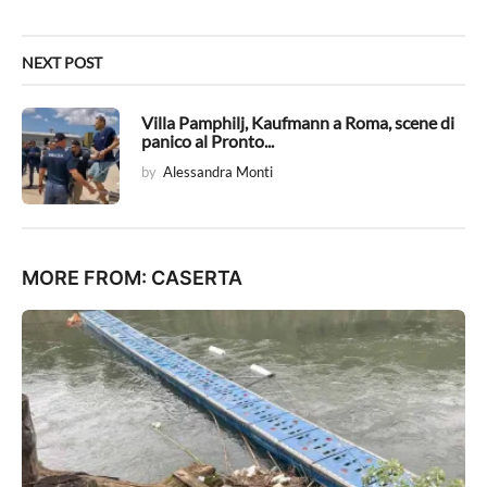
o
n
NEXT POST
Villa Pamphilj, Kaufmann a Roma, scene di
panico al Pronto...
by
Alessandra Monti
MORE FROM:
CASERTA