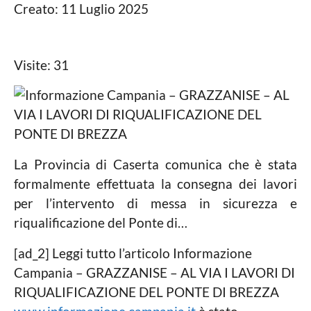
f
Creato: 11 Luglio 2025
o
r
m
a
Visite: 31
z
i
o
n
e
c
a
m
La Provincia di Caserta comunica che è stata
p
formalmente effettuata la consegna dei lavori
a
per l’intervento di messa in sicurezza e
n
i
riqualificazione del Ponte di…
a
@
[ad_2] Leggi tutto l’articolo Informazione
g
m
Campania – GRAZZANISE – AL VIA I LAVORI DI
a
RIQUALIFICAZIONE DEL PONTE DI BREZZA
i
l