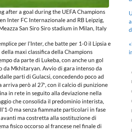
ing after a goal during the UEFA Champions
U
 Inter FC Internazionale and RB Leipzig,
a
eazza San Siro Siro stadium in Milan, Italy
d
ice per l’Inter, che batte per 1-0 il Lipsia e
«
ella maxi classifica della Champions
i
tempo da parte di Lukeba, con anche un gol
ato da Mkhitaryan. Avvio di gara intenso da
o dalle parti di Gulacsi, concedendo poco ad
 arriva però al 27′, con il calcio di punizione
na in rete in seguito alla deviazione nella
ggio che consolida il predominio interista,
l’1-0 ma senza fiammate particolari in fase
er avanti ma costretta alla sostituzione di
ma fisico occorso al francese nel finale di