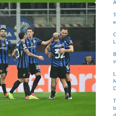
A
T
e
C
L
B
s
L
M
D
T
b
d