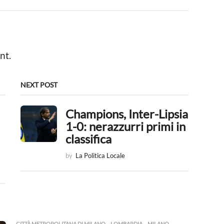
nt.
NEXT POST
Champions, Inter-Lipsia
1-0: nerazzurri primi in
classifica
by
La Politica Locale
CITTÀ METROPOLITANA DI MILANO
,
LOMBARDIA
,
MILANO