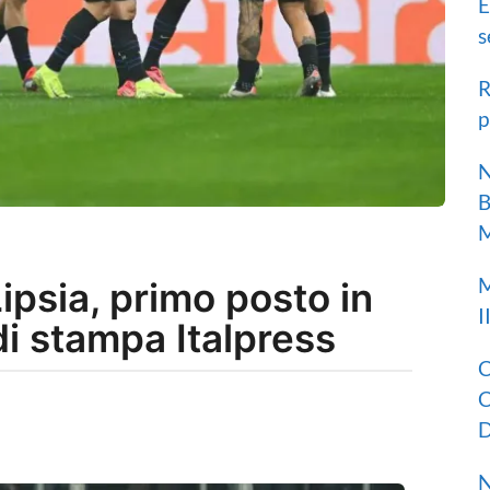
E
s
R
p
N
B
M
M
Lipsia, primo posto in
I
di stampa Italpress
C
C
D
N