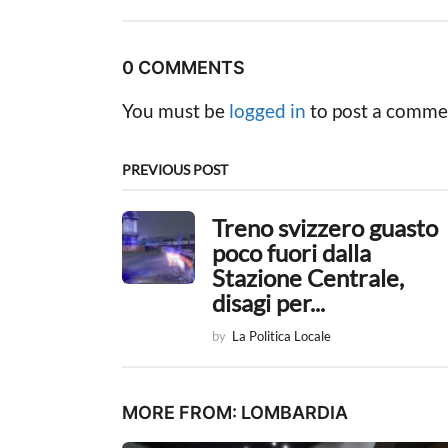
s
t
0 COMMENTS
P
You must be
logged in
to post a comme
a
g
PREVIOUS POST
i
Treno svizzero guasto
n
poco fuori dalla
a
Stazione Centrale,
disagi per...
t
by
La Politica Locale
i
o
MORE FROM:
LOMBARDIA
n