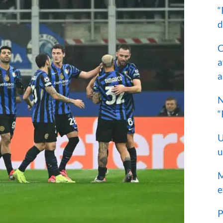
“
d
C
a
a
N
“
U
u
M
e
P