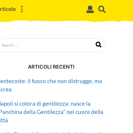
rticolo
ARTICOLI RECENTI
entecoste: il fuoco che non distrugge, ma
icrea
apoli si colora di gentilezza: nasce la
Panchina della Gentilezza” nel cuore della
ittà