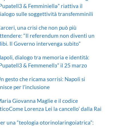
Pupatell3 & Femminiellə” riattiva il
ialogo sulle soggettività transfemminili
arceri, una crisi che non può più
ttendere: “Il referendum non diventi un
libi. Il Governo intervenga subito”
apoli, dialogo tra memoria e identità:
Pupatell3 & Femmenellɜ” il 25 marzo
n gesto che ricama sorrisi: Napoli si
nisce per l’inclusione
aria Giovanna Maglie e il codice
ticoCome Lorenza Lei la cancello’ dalla Rai
er una “teologia otorinolaringoiatrica”: