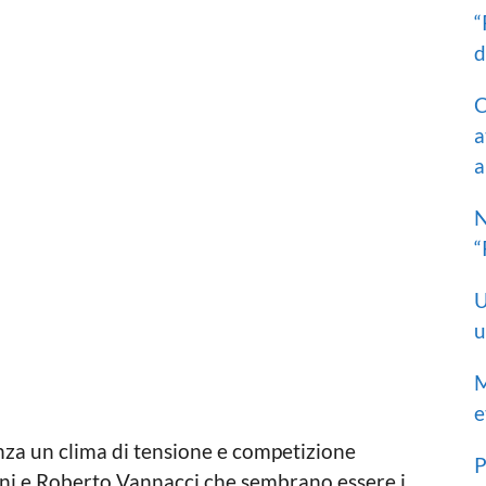
“
d
C
a
a
N
“
U
u
M
e
nza un clima di tensione e competizione
P
vini e Roberto Vannacci che sembrano essere i