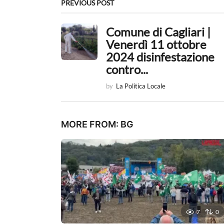
n
PREVIOUS POST
a
Comune di Cagliari |
t
Venerdì 11 ottobre
2024 disinfestazione
i
contro...
o
by
La Politica Locale
n
MORE FROM:
BG
7
0