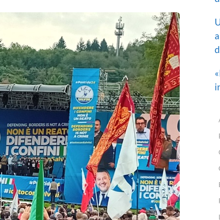
U
a
d
«
i