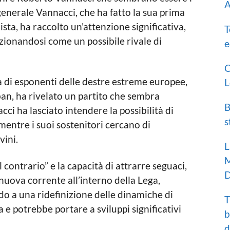
A
 generale Vannacci, che ha fatto la sua prima
sta, ha raccolto un’attenzione significativa,
T
izionandosi come un possibile rivale di
e
C
a di esponenti delle destre estreme europee,
L
ban, ha rivelato un partito che sembra
B
ci ha lasciato intendere la possibilità di
s
entre i suoi sostenitori cercano di
vini.
L
M
 contrario” e la capacità di attrarre seguaci,
D
uova corrente all’interno della Lega,
do a una ridefinizione delle dinamiche di
T
a e potrebbe portare a sviluppi significativi
b
d