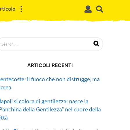
rticolo
ARTICOLI RECENTI
entecoste: il fuoco che non distrugge, ma
icrea
apoli si colora di gentilezza: nasce la
Panchina della Gentilezza” nel cuore della
ittà