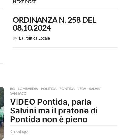
NEXT POST
ORDINANZA N. 258 DEL
08.10.2024
by
La Politica Locale
BG
,
LOMBARDIA
,
POLITICA
,
PONTIDA
LEGA
,
SALVINI
,
VANNACCI
VIDEO Pontida, parla
Salvini ma il pratone di
Pontida non è pieno
2 anni ago
2
a