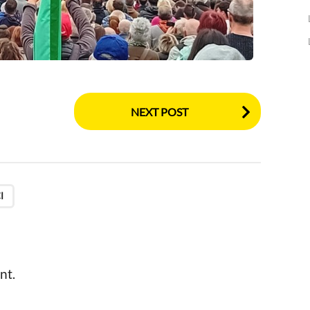
NEXT POST
I
nt.