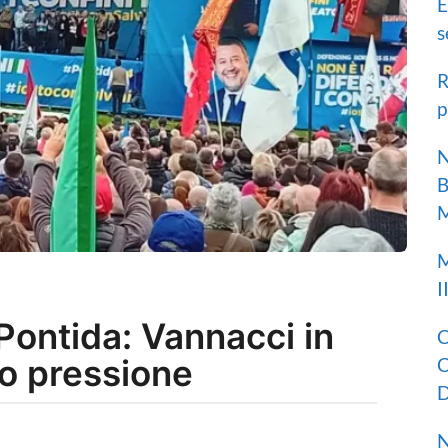
E
s
R
p
N
B
M
M
I
 Pontida: Vannacci in
C
to pressione
C
D
N