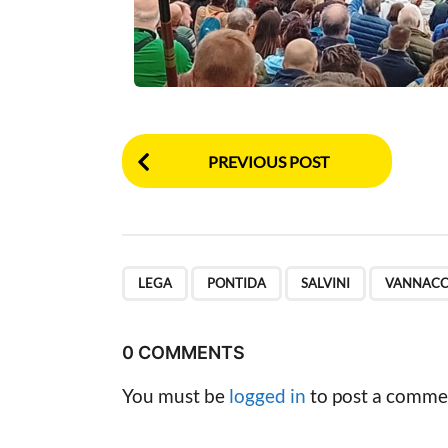
P
PREVIOUS POST
o
s
t
,
,
,
LEGA
PONTIDA
SALVINI
VANNACC
P
a
0 COMMENTS
g
You must be
logged in
to post a comme
i