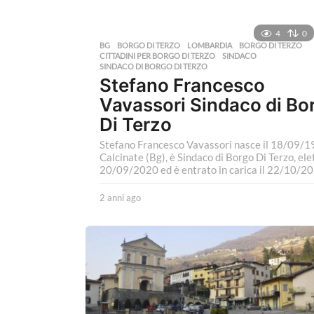
4
0
BG
,
BORGO DI TERZO
,
LOMBARDIA
BORGO DI TERZO
,
CITTADINI PER BORGO DI TERZO
,
SINDACO
,
SINDACO DI BORGO DI TERZO
Stefano Francesco
Vavassori Sindaco di Bo
Di Terzo
Stefano Francesco Vavassori nasce il 18/09/1
Calcinate (Bg), è Sindaco di Borgo Di Terzo, elet
20/09/2020 ed è entrato in carica il 22/10/20
2 anni ago
2
a
n
n
i
a
g
o