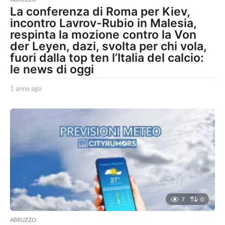
La conferenza di Roma per Kiev,
incontro Lavrov-Rubio in Malesia,
respinta la mozione contro la Von
der Leyen, dazi, svolta per chi vola,
fuori dalla top ten l’Italia del calcio:
le news di oggi
1 anno ago
1
a
n
n
o
a
g
o
7
0
ABRUZZO