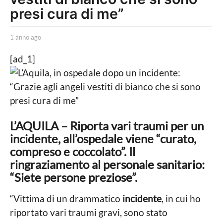
o
presi cura di me”
a
g
b
1 anno ago
1
y
a
o
R
n
[ad_1]
1
e
n
d
o
a
a
a
n
z
g
i
o
n
o
o
n
L’AQUILA – Riporta vari traumi per un
e
a
incidente, all’ospedale viene “curato,
g
compreso e coccolato”. Il
o
ringraziamento al personale sanitario:
“Siete persone preziose”.
“Vittima di un drammatico
incidente
, in cui ho
riportato vari traumi gravi, sono stato