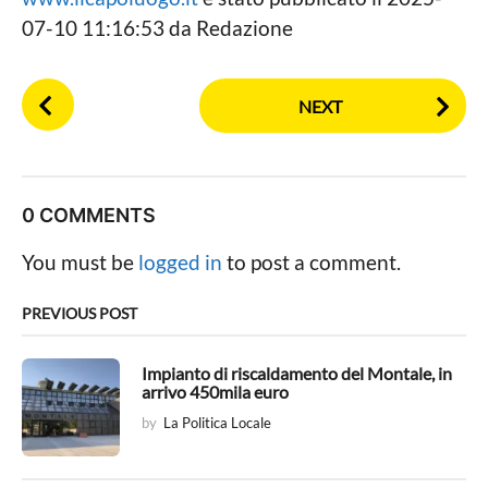
07-10 11:16:53 da Redazione
P
NEXT
o
s
t
P
0 COMMENTS
a
g
You must be
logged in
to post a comment.
i
n
PREVIOUS POST
a
t
Impianto di riscaldamento del Montale, in
arrivo 450mila euro
i
by
La Politica Locale
o
n