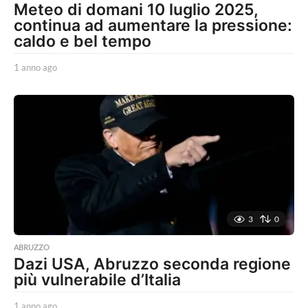
Meteo di domani 10 luglio 2025,
continua ad aumentare la pressione:
caldo e bel tempo
1 anno ago
1
a
n
n
o
a
g
o
3
0
ABRUZZO
Dazi USA, Abruzzo seconda regione
più vulnerabile d’Italia
1 anno ago
1