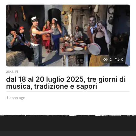
n
n
o
a
g
o
2
0
AMALFI
dal 18 al 20 luglio 2025, tre giorni di
musica, tradizione e sapori
1 anno ago
1
a
n
n
o
a
g