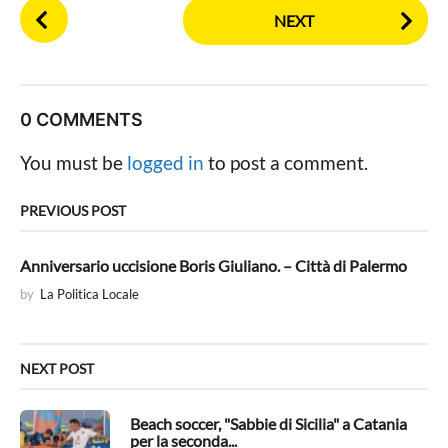
P
NEXT
o
s
t
P
0 COMMENTS
a
g
You must be
logged in
to post a comment.
i
n
PREVIOUS POST
a
t
Anniversario uccisione Boris Giuliano. – Città di Palermo
i
by
La Politica Locale
o
n
NEXT POST
Beach soccer, "Sabbie di Sicilia" a Catania
per la seconda...