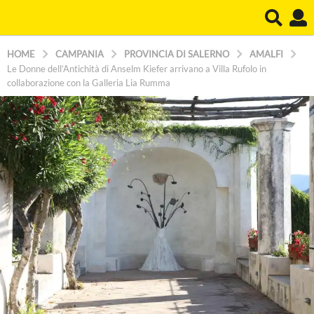
HOME
CAMPANIA
PROVINCIA DI SALERNO
AMALFI
Le Donne dell’Antichità di Anselm Kiefer arrivano a Villa Rufolo in
collaborazione con la Galleria Lia Rumma