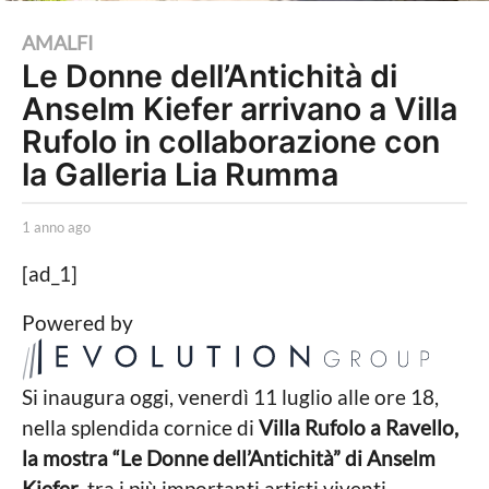
1
AMALFI
Le Donne dell’Antichità di
a
Anselm Kiefer arrivano a Villa
n
n
Rufolo in collaborazione con
o
la Galleria Lia Rumma
a
g
b
1 anno ago
1
y
a
o
R
n
[ad_1]
1
e
n
d
o
a
Powered by
a
a
n
z
g
i
o
n
o
Si inaugura oggi, venerdì 11 luglio alle ore 18,
o
n
nella splendida cornice di
Villa Rufolo a Ravello,
e
a
la mostra “Le Donne dell’Antichità” di Anselm
W
g
e
Kiefer
, tra i più importanti artisti viventi,