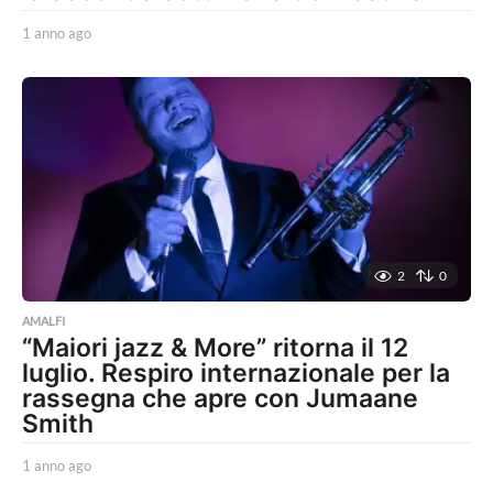
1 anno ago
1
a
n
n
o
a
g
o
2
0
AMALFI
“Maiori jazz & More” ritorna il 12
luglio. Respiro internazionale per la
rassegna che apre con Jumaane
Smith
1 anno ago
1
a