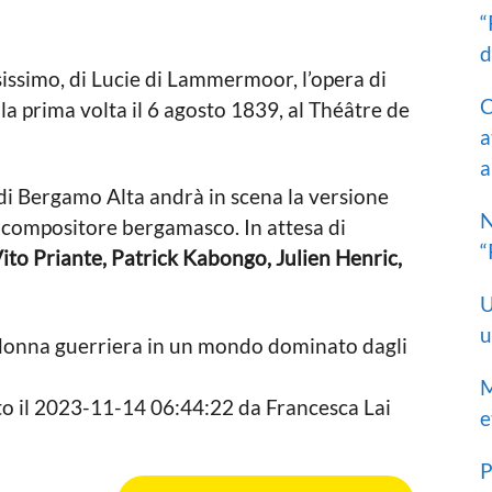
“
d
issimo, di Lucie di Lammermoor, l’opera di
C
la prima volta il 6 agosto 1839, al Théâtre de
a
a
di Bergamo Alta andrà in scena la versione
N
el compositore bergamasco. In attesa di
“
ito Priante, Patrick Kabongo, Julien Henric,
U
u
na donna guerriera in un mondo dominato dagli
M
to il 2023-11-14 06:44:22 da Francesca Lai
e
P