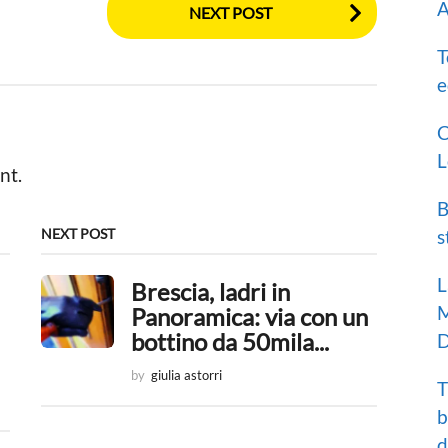
A
NEXT POST
T
e
C
L
nt.
B
NEXT POST
s
L
Brescia, ladri in
M
Panoramica: via con un
bottino da 50mila...
D
by
giulia astorri
T
b
d