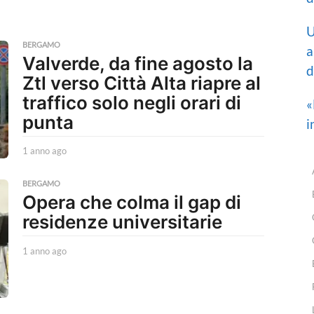
U
BERGAMO
a
Valverde, da fine agosto la
d
Ztl verso Città Alta riapre al
traffico solo negli orari di
«
punta
i
1 anno ago
1
a
n
BERGAMO
n
Opera che colma il gap di
o
residenze universitarie
a
g
o
1 anno ago
1
a
n
n
o