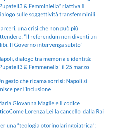
Pupatell3 & Femminiellə” riattiva il
ialogo sulle soggettività transfemminili
arceri, una crisi che non può più
ttendere: “Il referendum non diventi un
libi. Il Governo intervenga subito”
apoli, dialogo tra memoria e identità:
Pupatell3 & Femmenellɜ” il 25 marzo
n gesto che ricama sorrisi: Napoli si
nisce per l’inclusione
aria Giovanna Maglie e il codice
ticoCome Lorenza Lei la cancello’ dalla Rai
er una “teologia otorinolaringoiatrica”: