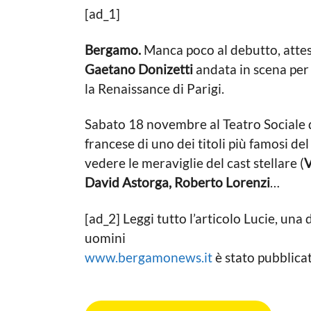
F
n
[ad_1]
g
r
n
o
a
i
Bergamo.
Manca poco al debutto, attes
n
a
3
c
g
Gaetano Donizetti
andata in scena per 
a
e
o
la Renaissance di Parigi.
s
n
c
n
a
Sabato 18 novembre al Teatro Sociale 
L
i
francese di uno dei titoli più famosi d
a
a
i
vedere le meraviglie del cast stellare (
V
g
David Astorga, Roberto Lorenzi
…
o
[ad_2] Leggi tutto l’articolo Lucie, u
uomini
www.bergamonews.it
è stato pubblica