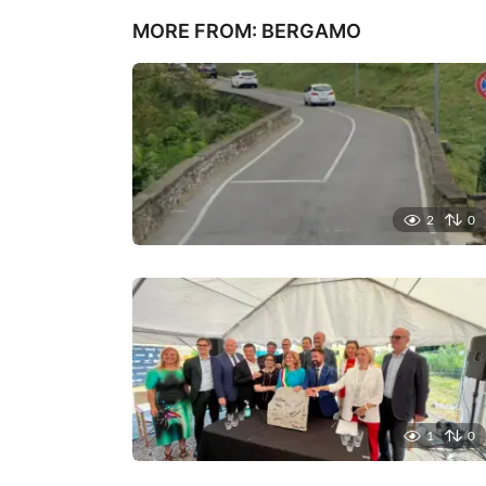
o
MORE FROM:
BERGAMO
n
2
0
1
0