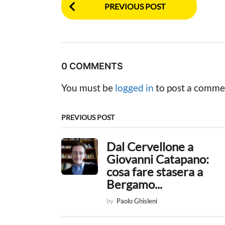
P
PREVIOUS POST
o
s
t
0 COMMENTS
P
You must be
logged in
to post a comme
a
g
PREVIOUS POST
i
Dal Cervellone a
n
Giovanni Catapano:
a
cosa fare stasera a
Bergamo...
t
by
Paolo Ghisleni
i