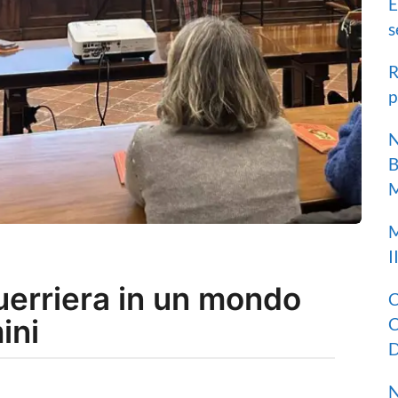
E
s
R
p
N
B
M
M
I
uerriera in un mondo
C
ini
C
D
N