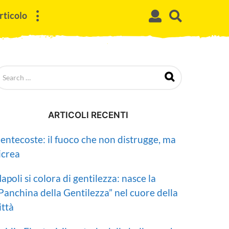
rticolo
ARTICOLI RECENTI
entecoste: il fuoco che non distrugge, ma
icrea
apoli si colora di gentilezza: nasce la
Panchina della Gentilezza” nel cuore della
ittà