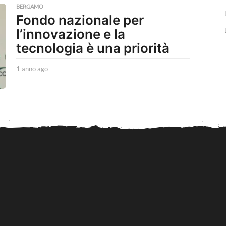
a
BERGAMO
g
Fondo nazionale per
o
l’innovazione e la
tecnologia è una priorità
1 anno ago
1
a
n
n
o
a
g
o