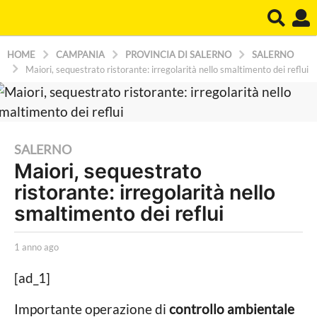
HOME
CAMPANIA
PROVINCIA DI SALERNO
SALERNO
Maiori, sequestrato ristorante: irregolarità nello smaltimento dei reflui
1
SALERNO
Maiori, sequestrato
a
ristorante: irregolarità nello
n
n
smaltimento dei reflui
o
a
b
1 anno ago
1
y
a
g
C
n
[ad_1]
o
a
n
r
o
1
Importante operazione di
controllo ambientale
r
a