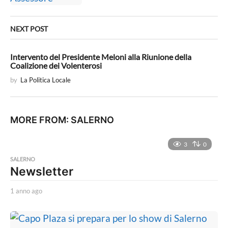
NEXT POST
Intervento del Presidente Meloni alla Riunione della
Coalizione dei Volenterosi
by
La Politica Locale
MORE FROM:
SALERNO
3
0
SALERNO
Newsletter
1 anno ago
1
a
n
n