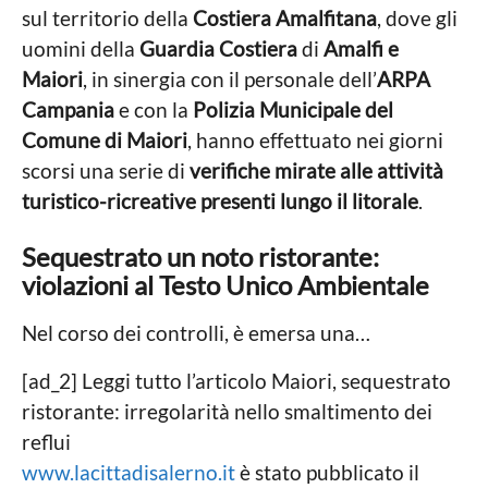
a
sul territorio della
Costiera Amalfitana
, dove gli
i
g
e
o
n
uomini della
Guardia Costiera
di
Amalfi e
r
n
Maiori
, in sinergia con il personale dell’
ARPA
o
o
Campania
e con la
Polizia Municipale del
a
Comune di Maiori
, hanno effettuato nei giorni
g
scorsi una serie di
verifiche mirate alle attività
o
turistico-ricreative presenti lungo il litorale
.
Sequestrato un noto ristorante:
violazioni al Testo Unico Ambientale
Nel corso dei controlli, è emersa una…
[ad_2] Leggi tutto l’articolo Maiori, sequestrato
ristorante: irregolarità nello smaltimento dei
reflui
www.lacittadisalerno.it
è stato pubblicato il