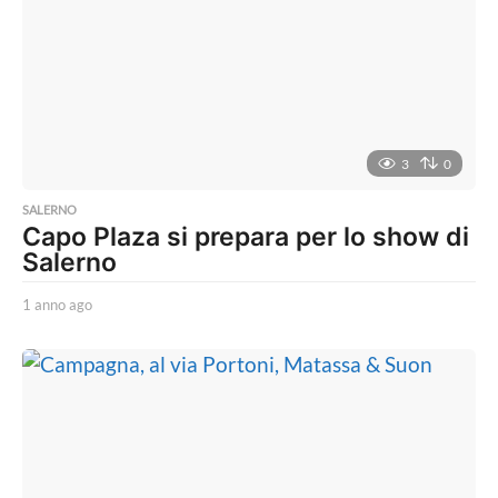
o
a
g
o
3
0
SALERNO
Capo Plaza si prepara per lo show di
Salerno
1 anno ago
1
a
n
n
o
a
g
o