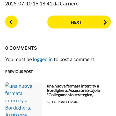
2025-07-10 16:18:41 da Carriero
P
NEXT
o
s
t
P
0 COMMENTS
a
g
You must be
logged in
to post a comment.
i
n
PREVIOUS POST
a
t
una nuova fermata intercity a
Bordighera, Assessore Scajola
i
"Collegamento strategico,...
o
by
La Politica Locale
n