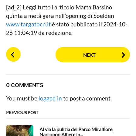
[ad_2] Leggi tutto l’articolo Marta Bassino
quinta a metà gara nell’opening di Soelden
www.targatocn.it
è stato pubblicato il 2024-10-
26 11:04:19 da redazione
P
NEXT
o
s
t
P
0 COMMENTS
a
g
You must be
logged in
to post a comment.
i
n
PREVIOUS POST
a
t
Al via la pulizia del Parco Miralfiore,
Narconon Alfiere in...