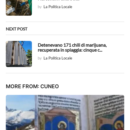
i
by
La Politica Locale
o
n
NEXT POST
Detenevano 171 chili di marijuana,
recuperata in spiaggia: cinque c...
by
La Politica Locale
MORE FROM:
CUNEO