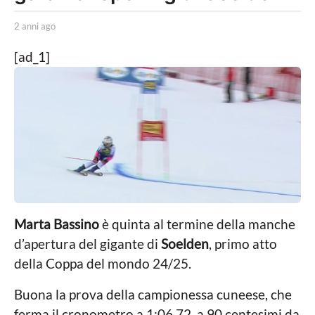
n
b
i
2 anni ago
2
y
a
a
R
n
[ad_1]
e
g
n
d
i
o
a
a
2
z
g
i
o
a
o
n
n
e
n
i
a
Marta Bassino
è quinta al termine della manche
g
d’apertura del gigante di
Soelden
, primo atto
o
della Coppa del mondo 24/25.
Buona la prova della campionessa cuneese, che
ferma il cronometro a 1:06.72, a 90 centesimi da