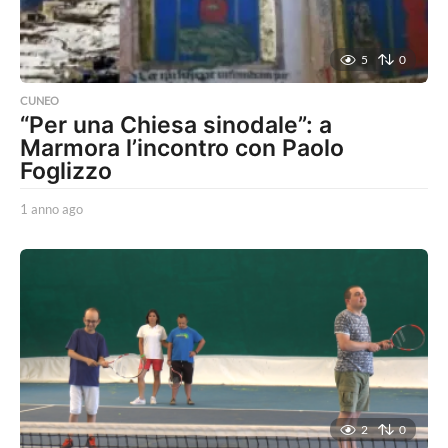
5
0
CUNEO
“Per una Chiesa sinodale”: a
Marmora l’incontro con Paolo
Foglizzo
1 anno ago
1
a
n
n
o
a
g
o
2
0