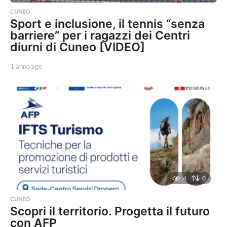
CUNEO
Sport e inclusione, il tennis “senza
barriere” per i ragazzi dei Centri
diurni di Cuneo [VIDEO]
1 anno ago
1
a
n
n
o
a
g
o
4
0
CUNEO
Scopri il territorio. Progetta il futuro
con AFP