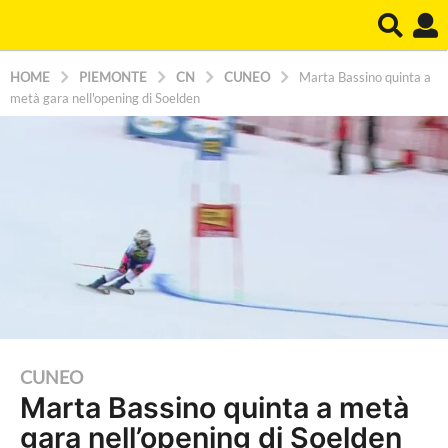
HOME
PIEMONTE
CN
CUNEO
Marta Bassino quinta a
metà gara nell'opening di Soelden
2
CUNEO
Marta Bassino quinta a metà
a
gara nell’opening di Soelden
n