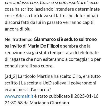
che andasse così. Cosa ci si può aspettare”
, ecco
cosa ha scritto lasciando intendere determinate
cose. Adesso farà leva sul fatto che determinati
discorsi fatti da lui in passato verranno capiti
ancora di più.
Nel frattempo
Gianmarco si è seduto sul trono
su invito di Maria De Filippi
e sembra che la
redazione sia già stata tempestata di telefonate
di ragazze che non esiteranno a corteggiarlo per
conquistare il suo cuore.
C
[ad_2] L’articolo Martina ha scelto Ciro, era tutto
o
scritto | La scelta a UeD solleva il polverone: si
n
erano messi d’accordo?
t
www.romait.it
è stato pubblicato il 2025-01-16
i
21:30:58 da Marianna Giordano