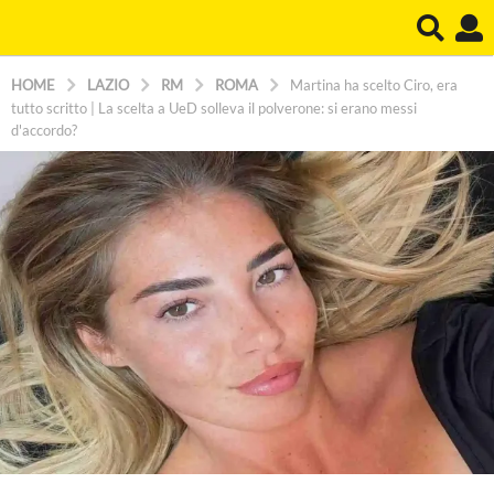
HOME
LAZIO
RM
ROMA
Martina ha scelto Ciro, era
tutto scritto | La scelta a UeD solleva il polverone: si erano messi
d'accordo?