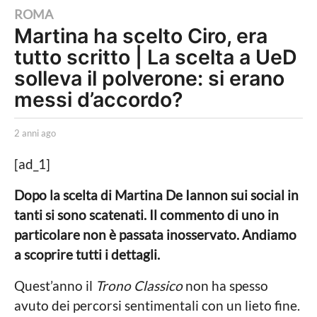
2
ROMA
Martina ha scelto Ciro, era
a
tutto scritto | La scelta a UeD
n
n
solleva il polverone: si erano
i
messi d’accordo?
a
g
b
2 anni ago
2
y
a
o
M
n
[ad_1]
2
a
n
r
i
a
Dopo la scelta di Martina De Iannon sui social in
i
a
n
tanti si sono scatenati. Il commento di uno in
a
g
n
o
n
particolare non è passata inosservato. Andiamo
n
i
a scoprire tutti i dettagli.
a
G
a
i
Quest’anno il
Trono Classico
non ha spesso
g
o
avuto dei percorsi sentimentali con un lieto fine.
r
o