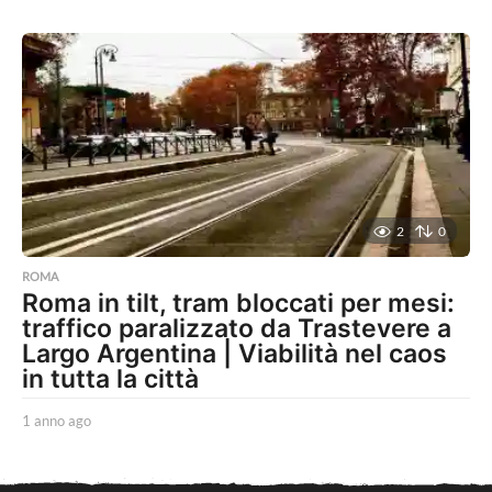
a
n
n
o
a
g
o
2
0
ROMA
Roma in tilt, tram bloccati per mesi:
traffico paralizzato da Trastevere a
Largo Argentina | Viabilità nel caos
in tutta la città
1 anno ago
1
a
n
n