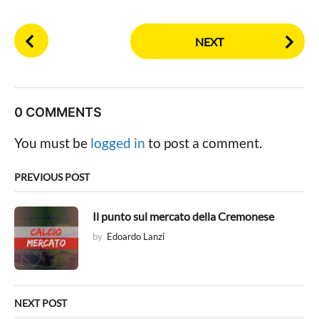
n
u
P
e
NEXT
o
R
s
e
t
a
P
d
0 COMMENTS
a
i
g
You must be
logged in
to post a comment.
n
i
g
n
PREVIOUS POST
a
t
Il punto sul mercato della Cremonese
i
by
Edoardo Lanzi
o
n
NEXT POST