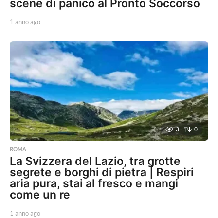
scene di panico al Pronto Soccorso
1 anno ago
1
a
n
n
o
a
g
o
3
0
ROMA
La Svizzera del Lazio, tra grotte
segrete e borghi di pietra | Respiri
aria pura, stai al fresco e mangi
come un re
1 anno ago
1