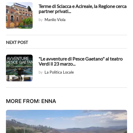
t
Terme di Sciacca e Acireale, la Regione cerca
partner privati...
i
by
Manlio Viola
o
n
NEXT POST
"Le avventure di Pesce Gaetano" al teatro
Verdi il 23 marzo...
by
La Politica Locale
MORE FROM:
ENNA