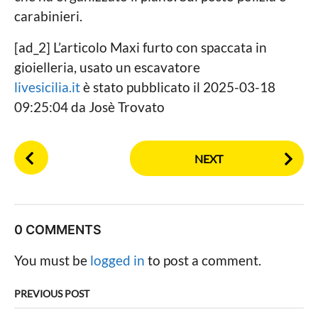
carabinieri.
[ad_2] L’articolo Maxi furto con spaccata in
gioielleria, usato un escavatore
livesicilia.it
è stato pubblicato il 2025-03-18
09:25:04 da Josè Trovato
P
NEXT
o
s
t
P
0 COMMENTS
a
g
You must be
logged in
to post a comment.
i
n
PREVIOUS POST
a