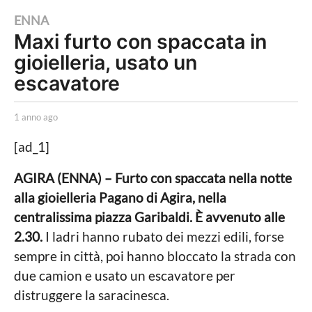
1
ENNA
Maxi furto con spaccata in
a
gioielleria, usato un
n
n
escavatore
o
a
b
1 anno ago
1
y
a
g
L
n
[ad_1]
o
a
n
P
o
1
AGIRA (ENNA) – Furto con spaccata nella notte
o
a
a
alla gioielleria Pagano di Agira, nella
l
g
i
o
n
centralissima piazza Garibaldi. È avvenuto alle
t
n
2.30.
I ladri hanno rubato dei mezzi edili, forse
i
c
o
sempre in città, poi hanno bloccato la strada con
a
a
due camion e usato un escavatore per
L
o
g
distruggere la saracinesca.
c