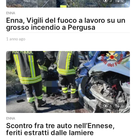
3
0
ENNA
Enna, Vigili del fuoco a lavoro su un
grosso incendio a Pergusa
1 anno ago
1
a
n
n
o
a
g
o
6
0
ENNA
Scontro fra tre auto nell’Ennese,
feriti estratti dalle lamiere