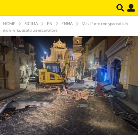
HOME
SICILIA
EN
ENNA
Maxi furto con spaccata in
gioielleria, usato un escavatore