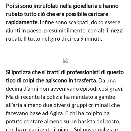
o
a
Poi si sono intrufolati nella gioielleria e hanno
l
e
rubato tutto ciò che era possibile caricare
rapidamente.
Infine sono scappati, dopo essere
giunti in paese, presumibilmente, con altri mezzi
rubati. Il tutto nel giro di circa 9 minuti.
Si ipotizza che si tratti di professionisti di questo
tipo di colpi che agiscono in trasferta.
Da una
decina d’anni non avvenivano episodi così gravi.
Ma di recente la polizia ha mandato a gambe
all’aria almeno due diversi gruppi criminali che
facevano base ad Agira. E chi ha colpito ha
potuto contare almeno su un basista del posto,
che ha organizzato il piano. Sul posto polizia e