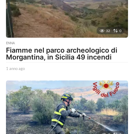
32
0
ENNA
Fiamme nel parco archeologico di
Morgantina, in Sicilia 49 incendi
1 anno ago
1
a
n
n
o
a
g
o