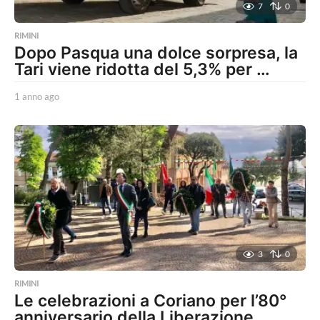
7
0
RIMINI
Dopo Pasqua una dolce sorpresa, la
Tari viene ridotta del 5,3% per …
1 anno ago
1
a
n
n
o
a
g
o
3
0
RIMINI
Le celebrazioni a Coriano per l’80°
anniversario della Liberazione,…