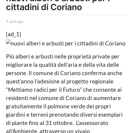
cittadini di Coriano
n
n
b
i
2 anni ago
2
y
a
a
L
n
[ad_1]
a
g
n
P
i
o
o
a
2
l
g
Più alberi e arbusti nelle proprietà private per
i
o
a
migliorare la qualità dell’aria e della vita delle
t
n
persone. Il comune di Coriano conferma anche
i
c
n
quest’anno l’adesione al progetto regionale
a
i
“Mettiamo radici per il Futuro” che consente ai
L
o
a
residenti nel comune di Coriano di aumentare
c
g
gratuitamente il polmone verde dei propri
a
l
o
giardini e terreni prenotando diversi esemplari
e
di piante fino al 31 ottobre. L’assessorato
all’Ambiente, attraverso un vivaio