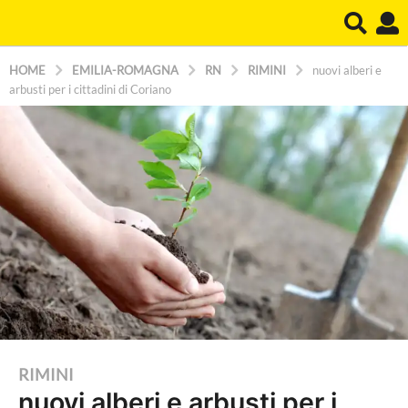
HOME
EMILIA-ROMAGNA
RN
RIMINI
nuovi alberi e
arbusti per i cittadini di Coriano
2
RIMINI
nuovi alberi e arbusti per i
a