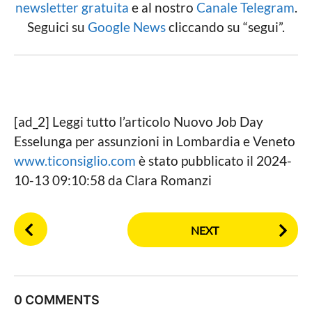
newsletter gratuita
e al nostro
Canale Telegram
.
Seguici su
Google News
cliccando su “segui”.
[ad_2] Leggi tutto l’articolo Nuovo Job Day
Esselunga per assunzioni in Lombardia e Veneto
www.ticonsiglio.com
è stato pubblicato il 2024-
10-13 09:10:58 da Clara Romanzi
P
NEXT
o
s
t
P
0 COMMENTS
a