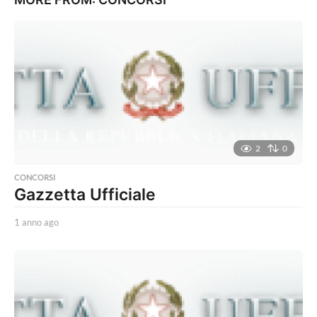
2
0
CONCORSI
Gazzetta Ufficiale
1 anno ago
1
a
n
n
o
a
g
o