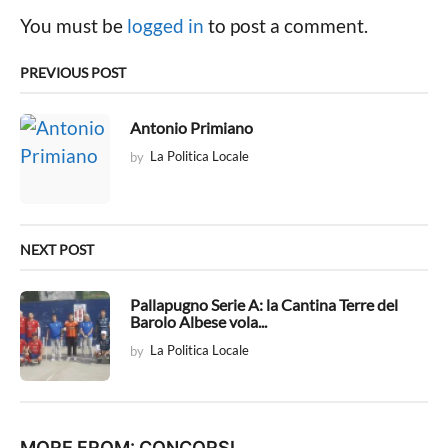
g
You must be
logged in
to post a comment.
i
n
PREVIOUS POST
a
t
Antonio Primiano
i
by
La Politica Locale
o
n
NEXT POST
Pallapugno Serie A: la Cantina Terre del
Barolo Albese vola...
by
La Politica Locale
MORE FROM:
CONCORSI