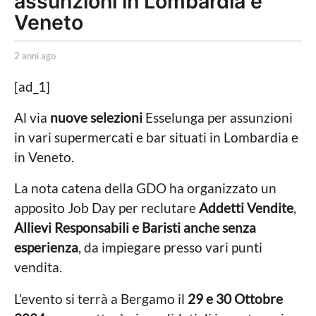
assunzioni in Lombardia e
n
Veneto
i
a
b
2 anni ago
2
y
a
g
C
n
[ad_1]
o
l
n
a
i
2
Al via
nuove selezioni
Esselunga per assunzioni
r
a
a
in vari supermercati e bar situati in Lombardia e
a
g
R
o
n
in Veneto.
o
n
m
La nota catena della GDO ha organizzato un
a
i
n
apposito Job Day per reclutare
Addetti Vendite
,
a
z
Allievi Responsabili e Baristi
anche senza
i
g
esperienza
, da impiegare presso vari punti
o
vendita.
L’evento si terrà a Bergamo il
29 e 30 Ottobre