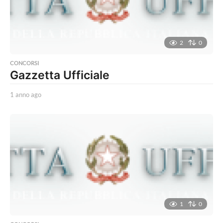
2
0
CONCORSI
Gazzetta Ufficiale
1 anno ago
1
a
n
n
o
a
g
o
1
0