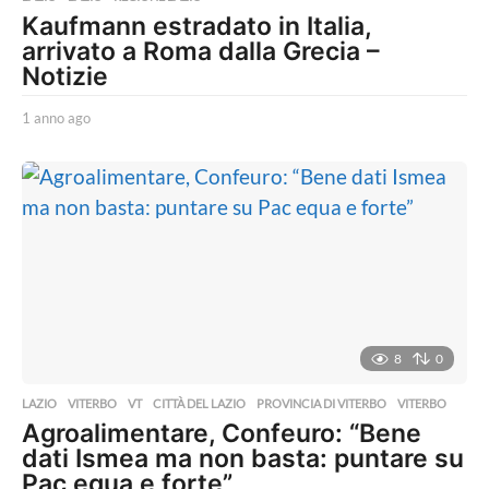
Kaufmann estradato in Italia,
arrivato a Roma dalla Grecia –
Notizie
1 anno ago
1
a
n
n
o
a
g
o
8
0
LAZIO
,
VITERBO
,
VT
CITTÀ DEL LAZIO
,
PROVINCIA DI VITERBO
,
VITERBO
Agroalimentare, Confeuro: “Bene
dati Ismea ma non basta: puntare su
Pac equa e forte”