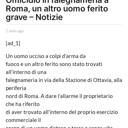
Roma, un altro uomo ferito
n
n
grave – Notizie
o
a
b
1 anno ago
1
y
a
g
L
n
[ad_1]
o
a
n
P
o
1
Un uomo ucciso a colpi d’arma da
o
a
a
fuoco e un altro ferito sono stato trovati
l
g
i
o
n
all’interno di una
t
n
falegnameria in via della Stazione di Ottavia, alla
i
c
o
periferia
a
a
nord di Roma. A dare l’allarme il proprietario
L
o
g
che ha riferito
c
o
di aver trovato all’interno del proprio esercizio
a
l
commerciale il
e
corpo di un uomo disteso a terra e senza vita.