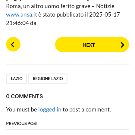
Roma, un altro uomo ferito grave – Notizie
www.ansa.it
è stato pubblicato il 2025-05-17
21:46:04 da
P
NEXT
o
s
t
P
,
a
LAZIO
REGIONE LAZIO
g
i
0 COMMENTS
n
You must be
logged in
to post a comment.
a
t
PREVIOUS POST
i
o