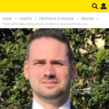
HOME
VENETO
PROVINCIA DI PADOVA
PADOVA
Padre di famiglia stroncato da un infarto a pochi metri da casa