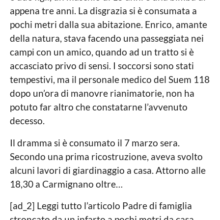
c
o
appena tre anni. La disgrazia si è consumata a
a
l
pochi metri dalla sua abitazione. Enrico, amante
e
della natura, stava facendo una passeggiata nei
campi con un amico, quando ad un tratto si è
accasciato privo di sensi. I soccorsi sono stati
tempestivi, ma il personale medico del Suem 118
dopo un’ora di manovre rianimatorie, non ha
potuto far altro che constatarne l’avvenuto
decesso.
Il dramma si è consumato il 7 marzo sera.
Secondo una prima ricostruzione, aveva svolto
alcuni lavori di giardinaggio a casa. Attorno alle
18,30 a Carmignano oltre…
[ad_2] Leggi tutto l’articolo Padre di famiglia
stroncato da un infarto a pochi metri da casa