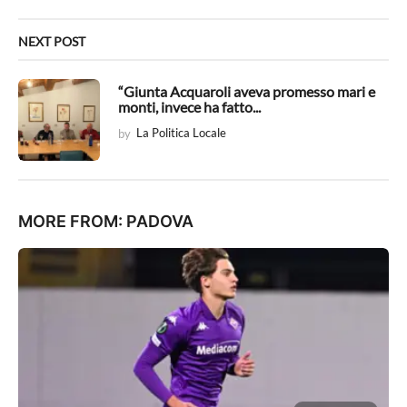
n
NEXT POST
“Giunta Acquaroli aveva promesso mari e
monti, invece ha fatto...
by
La Politica Locale
MORE FROM:
PADOVA