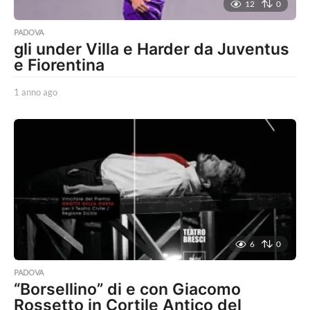
12
0
PADOVA
gli under Villa e Harder da Juventus
e Fiorentina
1 anno ago
1
a
n
n
o
a
g
o
6
0
PADOVA
“Borsellino” di e con Giacomo
Rossetto in Cortile Antico del