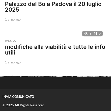
Palazzo del Bo a Padova il 20 luglio
2025
1 anno ago
1
a
n
n
8
0
o
PADOVA
a
modifiche alla viabilità e tutte le info
g
utili
o
1 anno ago
1
a
n
n
o
a
g
o
INVIA COMUNICATO
© 2026 All Rights Reserved