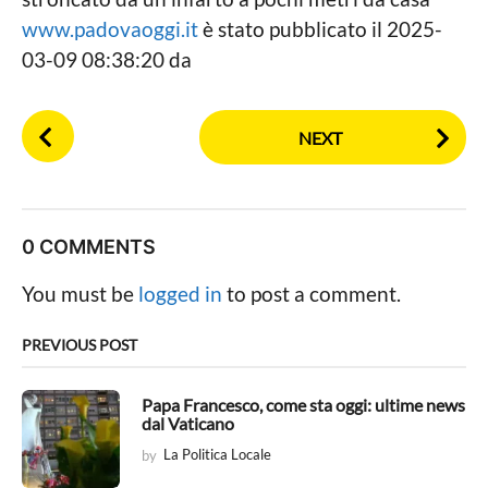
www.padovaoggi.it
è stato pubblicato il 2025-
03-09 08:38:20 da
P
NEXT
o
s
t
P
0 COMMENTS
a
g
You must be
logged in
to post a comment.
i
n
PREVIOUS POST
a
t
Papa Francesco, come sta oggi: ultime news
dal Vaticano
i
by
La Politica Locale
o