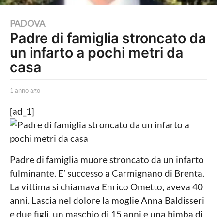
1
PADOVA
Padre di famiglia stroncato da
a
un infarto a pochi metri da
n
n
casa
o
a
b
1 anno ago
1
y
a
g
L
n
[ad_1]
o
a
n
P
o
1
o
a
a
l
g
i
o
n
Padre di famiglia muore stroncato da un infarto
t
n
fulminante. E’ successo a Carmignano di Brenta.
i
c
o
La vittima si chiamava Enrico Ometto, aveva 40
a
a
anni. Lascia nel dolore la moglie Anna Baldisseri
L
o
g
e due figli, un maschio di 15 anni e una bimba di