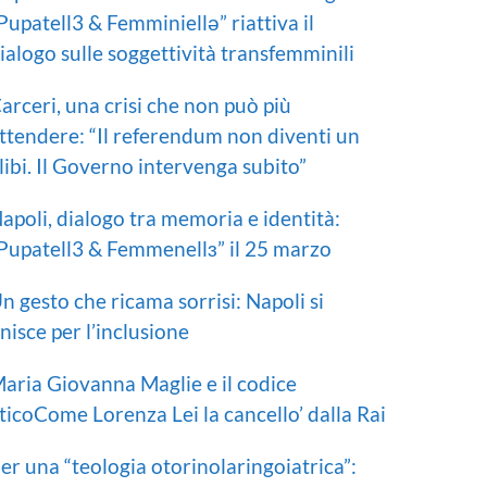
Pupatell3 & Femminiellə” riattiva il
ialogo sulle soggettività transfemminili
arceri, una crisi che non può più
ttendere: “Il referendum non diventi un
libi. Il Governo intervenga subito”
apoli, dialogo tra memoria e identità:
Pupatell3 & Femmenellɜ” il 25 marzo
n gesto che ricama sorrisi: Napoli si
nisce per l’inclusione
aria Giovanna Maglie e il codice
ticoCome Lorenza Lei la cancello’ dalla Rai
er una “teologia otorinolaringoiatrica”: