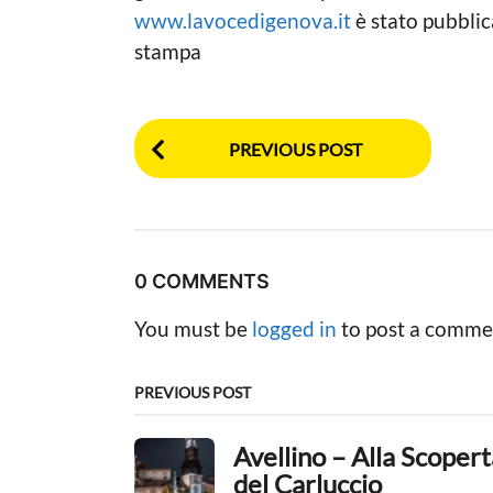
www.lavocedigenova.it
è stato pubbli
stampa
P
PREVIOUS POST
o
s
t
0 COMMENTS
P
You must be
logged in
to post a comme
a
g
PREVIOUS POST
i
Avellino – Alla Scopert
n
del Carluccio