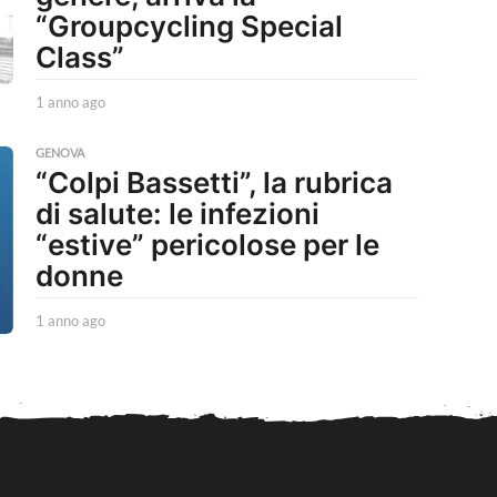
“Groupcycling Special
Class”
1 anno ago
1
a
n
GENOVA
n
“Colpi Bassetti”, la rubrica
o
di salute: le infezioni
a
g
“estive” pericolose per le
o
donne
1 anno ago
1
a
n
n
o
a
g
o