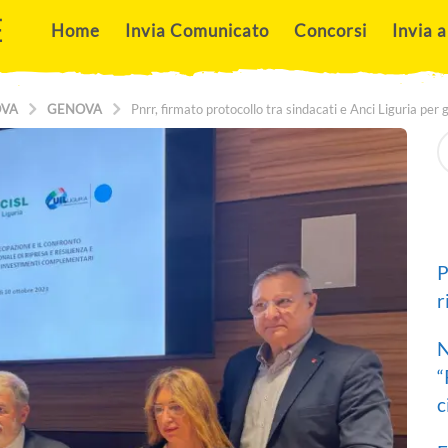
E
Home
Invia Comunicato
Concorsi
Invia a
OVA
GENOVA
Pnrr, firmato protocollo tra sindacati e Anci Liguria pe
S
e
a
r
c
h
f
o
P
r
r
:
N
“
c