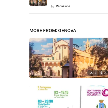
a
by
Redazione
t
i
o
MORE FROM:
GENOVA
n
3
0