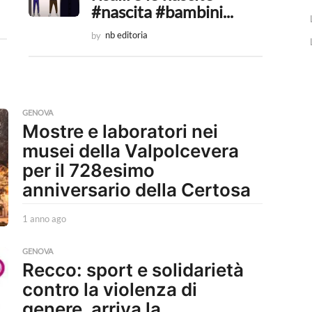
#nascita #bambini...
by
nb editoria
GENOVA
Mostre e laboratori nei
musei della Valpolcevera
per il 728esimo
anniversario della Certosa
1 anno ago
1
a
n
GENOVA
n
Recco: sport e solidarietà
o
contro la violenza di
a
g
genere, arriva la
o