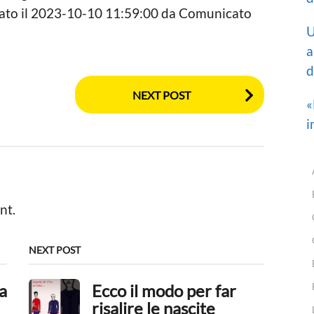
cato il 2023-10-10 11:59:00 da Comunicato
U
a
d
NEXT POST
«
i
nt.
NEXT POST
a
Ecco il modo per far
risalire le nascite