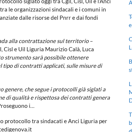
otocollo siglato oggi tra Cgil, Cisl, Uil e l’Anci
A
tra le organizzazioni sindacali e i comuni in
T
anziate dalle risorse del Pnrr e dai fondi
e
C
da alla contrattazione sul territorio
–
L
, Cisl e Uil Liguria Maurizio Calà, Luca
o strumento sarà possibile ottenere
B
 tipo di contratti applicati, sulle misure di
s
L
o genere, che segue i protocolli già siglati a
M
e di qualità e rispettosa dei contratti genera
D
roseguono i…
T
to protocollo tra sindacati e Anci Liguria per
b
cedigenova.it
d