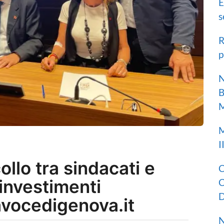
E
s
R
p
N
B
M
M
I
ollo tra sindacati e
C
 investimenti
C
D
vocedigenova.it
N