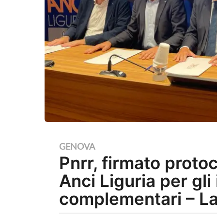
3
GENOVA
Pnrr, firmato protoc
a
n
Anci Liguria per gli
n
complementari – La
i
a