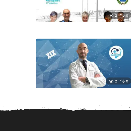
2
0
2
0