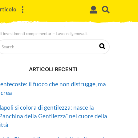
rticolo
r gli investimenti complementari - Lavocedigenova.it
ARTICOLI RECENTI
entecoste: il fuoco che non distrugge, ma
icrea
apoli si colora di gentilezza: nasce la
Panchina della Gentilezza” nel cuore della
ittà