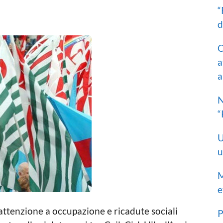
“
d
C
a
a
N
“
U
u
M
e
ttenzione a occupazione e ricadute sociali
P