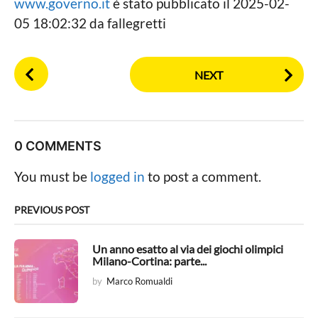
www.governo.it
è stato pubblicato il 2025-02-
05 18:02:32 da fallegretti
P
NEXT
o
s
t
P
0 COMMENTS
a
g
You must be
logged in
to post a comment.
i
n
PREVIOUS POST
a
t
Un anno esatto al via dei giochi olimpici
Milano-Cortina: parte...
i
by
Marco Romualdi
o
n