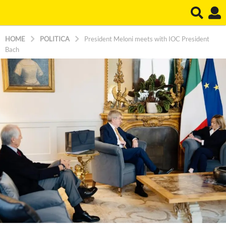
HOME
POLITICA
President Meloni meets with IOC President
Bach