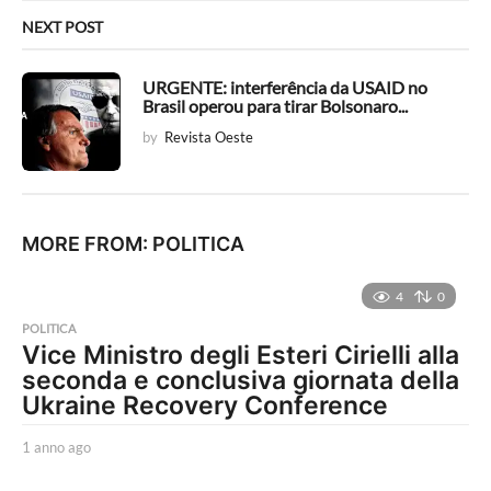
NEXT POST
URGENTE: interferência da USAID no
Brasil operou para tirar Bolsonaro...
by
Revista Oeste
MORE FROM:
POLITICA
4
0
POLITICA
Vice Ministro degli Esteri Cirielli alla
seconda e conclusiva giornata della
Ukraine Recovery Conference
1 anno ago
1
a
n