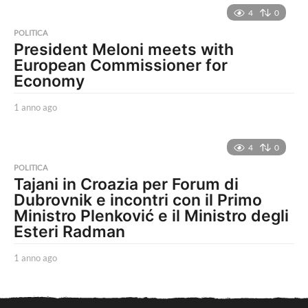
n
4
0
o
POLITICA
a
President Meloni meets with
g
European Commissioner for
o
Economy
1 anno ago
1
a
n
n
4
0
o
POLITICA
a
Tajani in Croazia per Forum di
g
Dubrovnik e incontri con il Primo
o
Ministro Plenković e il Ministro degli
Esteri Radman
1 anno ago
1
a
n
n