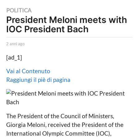
2
POLITICA
President Meloni meets with
a
IOC President Bach
n
n
b
i
2 anni ago
2
y
a
a
L
n
[ad_1]
a
g
n
P
i
o
Vai al Contenuto
o
a
2
Raggiungi il piè di pagina
l
g
i
o
a
t
n
i
c
n
a
i
L
The President of the Council of Ministers,
o
a
Giorgia Meloni, received the President of the
c
g
International Olympic Committee (IOC),
a