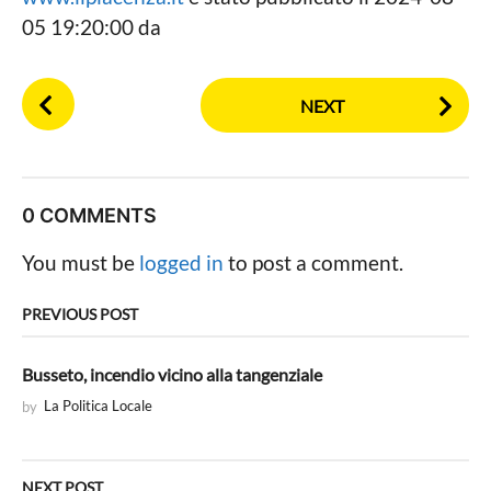
05 19:20:00 da
P
NEXT
o
s
t
P
0 COMMENTS
a
g
You must be
logged in
to post a comment.
i
n
PREVIOUS POST
a
t
Busseto, incendio vicino alla tangenziale
i
by
La Politica Locale
o
n
NEXT POST