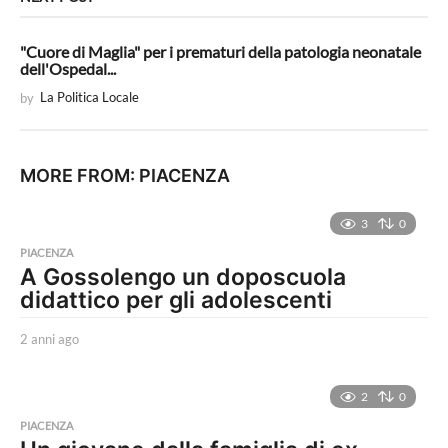
"Cuore di Maglia" per i prematuri della patologia neonatale
dell'Ospedal...
by
La Politica Locale
MORE FROM:
PIACENZA
3
0
PIACENZA
A Gossolengo un doposcuola
didattico per gli adolescenti
2 anni ago
2
a
n
n
2
0
i
PIACENZA
a