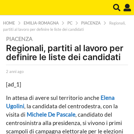
HOME
EMILIA-ROMAGNA
PC
PIACENZA
Regionali,
partiti al lavoro per definire le liste dei candidati
2
PIACENZA
Regionali, partiti al lavoro per
a
definire le liste dei candidati
n
n
b
i
2 anni ago
2
y
a
a
L
n
[ad_1]
a
g
n
P
i
o
In attesa di avere sul territorio anche
Elena
o
a
2
Ugolini
, la candidata del centrodestra, con la
l
g
i
o
a
visita di
Michele De Pascale
, candidato del
t
n
centrosinistra alla presidenza, si vivono i primi
i
c
n
scampoli di campagna elettorale per le elezioni