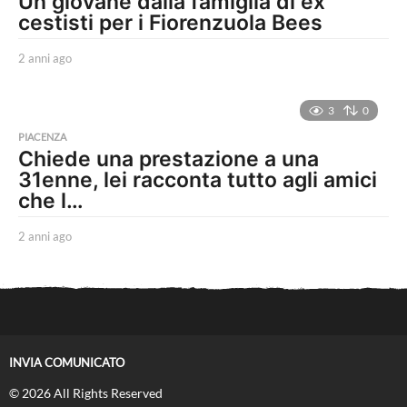
Un giovane dalla famiglia di ex
g
cestisti per i Fiorenzuola Bees
o
2 anni ago
2
a
n
n
3
0
i
PIACENZA
a
Chiede una prestazione a una
g
31enne, lei racconta tutto agli amici
o
che l…
2 anni ago
2
a
n
n
i
a
g
o
INVIA COMUNICATO
© 2026 All Rights Reserved