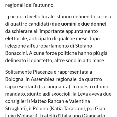
a
i
regionali dell’autunno.
L
o
a
c
I partiti, a livello locale, stanno definendo la rosa
g
a
di quattro candidati (
due uomini e due donne
)
l
o
e
da schierare all’importante appuntamento
elettorale, anticipato di qualche mese dopo
l’elezione all’europarlamento di Stefano
Bonaccini. Alcune forze politiche hanno più già
delineato il quartetto, altre sono in alto mare.
Solitamente Piacenza è rappresentata a
Bologna, in Assemblea regionale, da quattro
rappresentanti (su cinquanta). In questo ultimo
mandato, giunto agli sgoccioli, la Lega aveva due
consiglieri (Matteo Rancan e Valentina
Stragliati), il Pd uno (Katia Tarasconi, poi Gian
Luigi Molinari), Fratelli d’Italia uno (Giancarlo