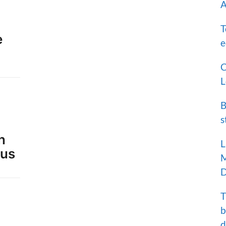
A
T
e
e
C
L
B
s
n
L
bus
M
D
T
b
d