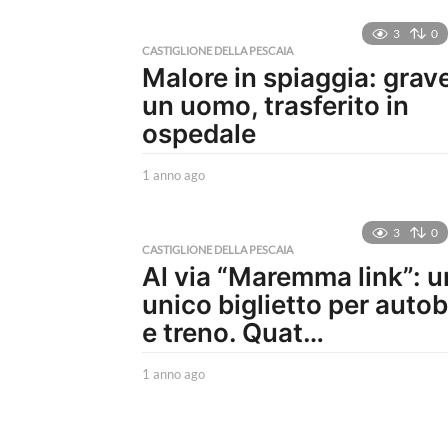
n
n
3
0
o
CASTIGLIONE DELLA PESCAIA
Malore in spiaggia: grav
a
g
un uomo, trasferito in
o
ospedale
1 anno ago
1
a
n
n
3
0
o
CASTIGLIONE DELLA PESCAIA
Al via “Maremma link”: u
a
g
unico biglietto per auto
o
e treno. Quat…
1 anno ago
1
a
n
n