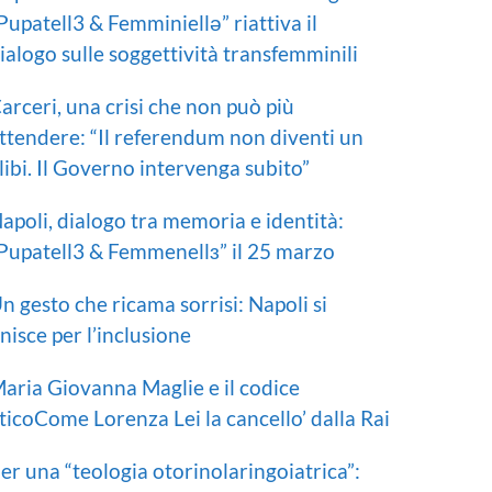
Pupatell3 & Femminiellə” riattiva il
ialogo sulle soggettività transfemminili
arceri, una crisi che non può più
ttendere: “Il referendum non diventi un
libi. Il Governo intervenga subito”
apoli, dialogo tra memoria e identità:
Pupatell3 & Femmenellɜ” il 25 marzo
n gesto che ricama sorrisi: Napoli si
nisce per l’inclusione
aria Giovanna Maglie e il codice
ticoCome Lorenza Lei la cancello’ dalla Rai
er una “teologia otorinolaringoiatrica”: