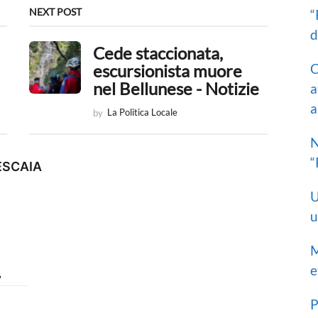
NEXT POST
“
d
Cede staccionata,
C
escursionista muore
nel Bellunese - Notizie
a
a
by
La Politica Locale
N
“
ESCAIA
U
u
M
…
e
P