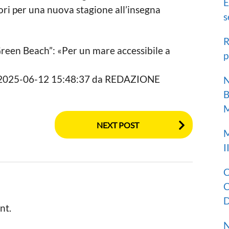
E
tori per una nuova stagione all’insegna
s
R
“Green Beach”: «Per un mare accessibile a
p
il 2025-06-12 15:48:37 da REDAZIONE
N
B
M
NEXT POST
M
I
C
C
D
nt.
N