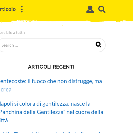
rticolo
ssibile a tutti»
ARTICOLI RECENTI
entecoste: il fuoco che non distrugge, ma
icrea
apoli si colora di gentilezza: nasce la
Panchina della Gentilezza” nel cuore della
ittà