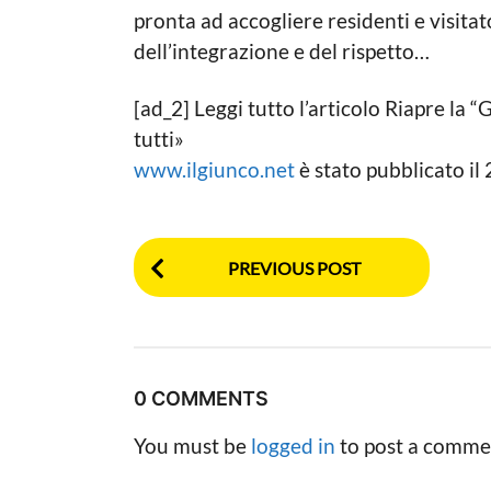
n
c
pronta ad accogliere residenti e visita
a
o
dell’integrazione e del rispetto…
L
a
o
g
c
[ad_2] Leggi tutto l’articolo Riapre la 
a
o
l
tutti»
e
www.ilgiunco.net
è stato pubblicato 
P
PREVIOUS POST
o
s
t
0 COMMENTS
P
You must be
logged in
to post a comme
a