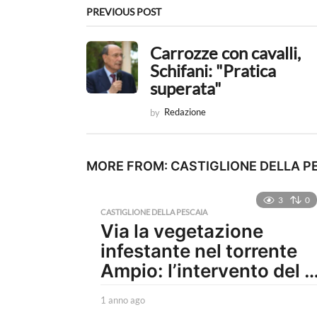
g
PREVIOUS POST
i
Carrozze con cavalli,
n
Schifani: "Pratica
a
superata"
t
by
Redazione
i
o
MORE FROM:
CASTIGLIONE DELLA P
n
3
0
CASTIGLIONE DELLA PESCAIA
Via la vegetazione
infestante nel torrente
Ampio: l’intervento del 
1 anno ago
1
a