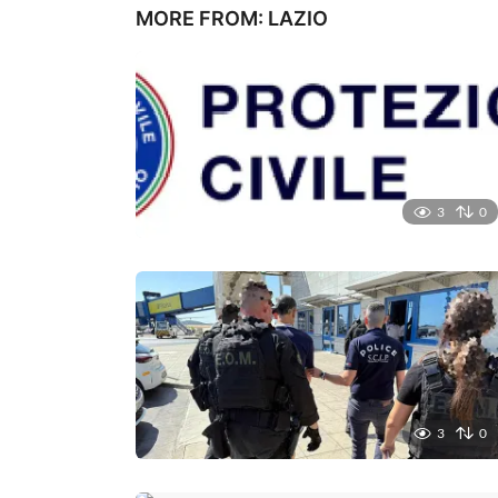
n
MORE FROM:
LAZIO
3
0
3
0