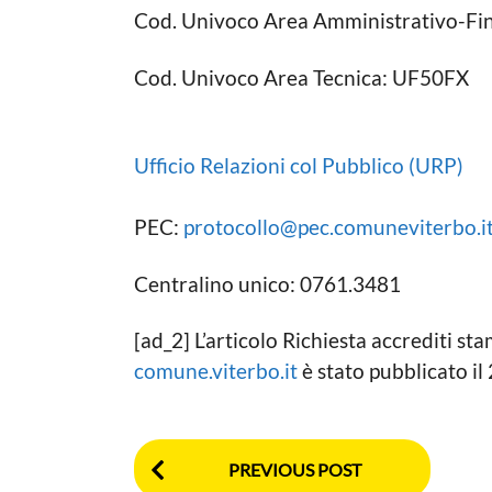
n
c
Cod. Univoco Area Amministrativo-Fi
a
o
L
a
o
Cod. Univoco Area Tecnica: UF50FX
g
c
a
o
l
e
Ufficio Relazioni col Pubblico (URP)
PEC:
protocollo@pec.comuneviterbo.i
Centralino unico: 0761.3481
[ad_2] L’articolo Richiesta accrediti 
comune.viterbo.it
è stato pubblicato i
P
PREVIOUS POST