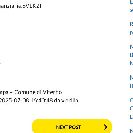
E
nanziaria:SVLKZI
s
R
p
N
B
t
M
M
I
stampa – Comune di Viterbo
C
l 2025-07-08 16:40:48 da v.orilia
C
D
NEXT POST
N