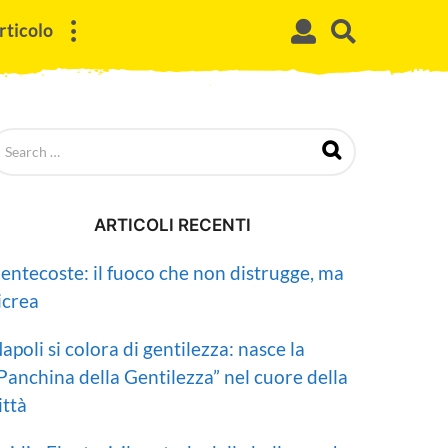
rticolo
ARTICOLI RECENTI
entecoste: il fuoco che non distrugge, ma
icrea
apoli si colora di gentilezza: nasce la
Panchina della Gentilezza” nel cuore della
ittà