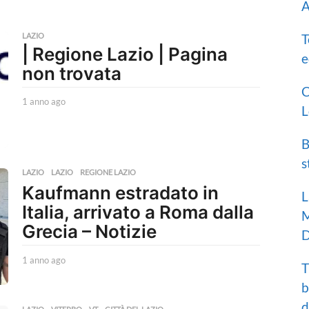
A
LAZIO
T
| Regione Lazio | Pagina
e
non trovata
C
1 anno ago
1
L
a
n
n
B
o
s
a
LAZIO
LAZIO
,
REGIONE LAZIO
g
Kaufmann estradato in
o
L
Italia, arrivato a Roma dalla
M
Grecia – Notizie
D
1 anno ago
1
T
a
b
n
n
d