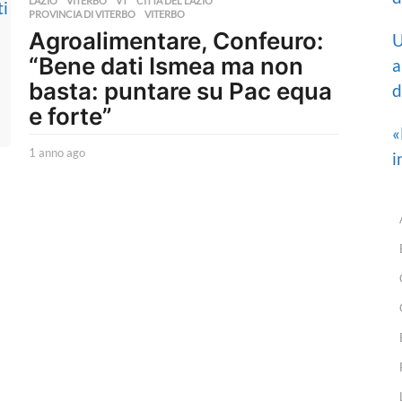
LAZIO
,
VITERBO
,
VT
CITTÀ DEL LAZIO
,
o
PROVINCIA DI VITERBO
,
VITERBO
a
Agroalimentare, Confeuro:
U
g
o
“Bene dati Ismea ma non
a
basta: puntare su Pac equa
d
e forte”
«
1 anno ago
1
i
a
n
n
o
a
g
o