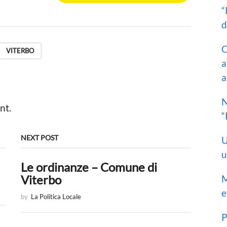
“
d
C
VITERBO
a
a
N
nt.
“
NEXT POST
U
u
Le ordinanze – Comune di
Viterbo
M
e
by
La Politica Locale
P