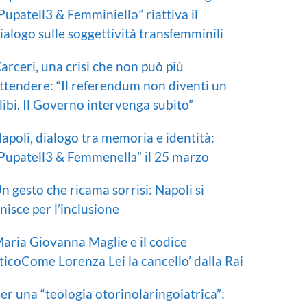
Pupatell3 & Femminiellə” riattiva il
ialogo sulle soggettività transfemminili
arceri, una crisi che non può più
ttendere: “Il referendum non diventi un
libi. Il Governo intervenga subito”
apoli, dialogo tra memoria e identità:
Pupatell3 & Femmenellɜ” il 25 marzo
n gesto che ricama sorrisi: Napoli si
nisce per l’inclusione
aria Giovanna Maglie e il codice
ticoCome Lorenza Lei la cancello’ dalla Rai
er una “teologia otorinolaringoiatrica”: