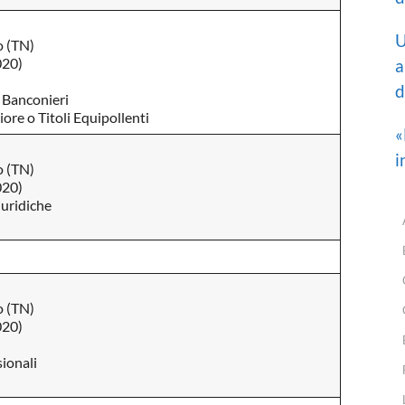
U
o (TN)
020)
a
d
 Banconieri
ore o Titoli Equipollenti
«
i
o (TN)
020)
iuridiche
o (TN)
020)
ionali