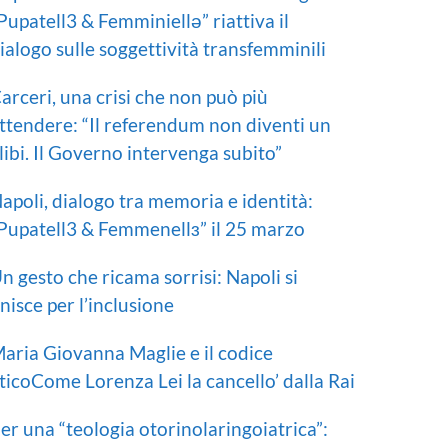
Pupatell3 & Femminiellə” riattiva il
ialogo sulle soggettività transfemminili
arceri, una crisi che non può più
ttendere: “Il referendum non diventi un
libi. Il Governo intervenga subito”
apoli, dialogo tra memoria e identità:
Pupatell3 & Femmenellɜ” il 25 marzo
n gesto che ricama sorrisi: Napoli si
nisce per l’inclusione
aria Giovanna Maglie e il codice
ticoCome Lorenza Lei la cancello’ dalla Rai
er una “teologia otorinolaringoiatrica”: