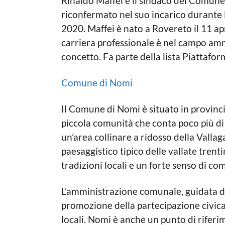
Rinaldo Maffei è il sindaco del Comune
a
g
l
riconfermato nel suo incarico durante 
e
o
2020. Maffei è nato a Rovereto il 11 ap
carriera professionale è nel campo ammi
concetto. Fa parte della lista Piattaf
Comune di Nomi
Il Comune di Nomi è situato in provincia 
piccola comunità che conta poco più di 1
un’area collinare a ridosso della Valla
paesaggistico tipico delle vallate trentin
tradizioni locali e un forte senso di co
L’amministrazione comunale, guidata da
promozione della partecipazione civica 
locali. Nomi è anche un punto di riferi