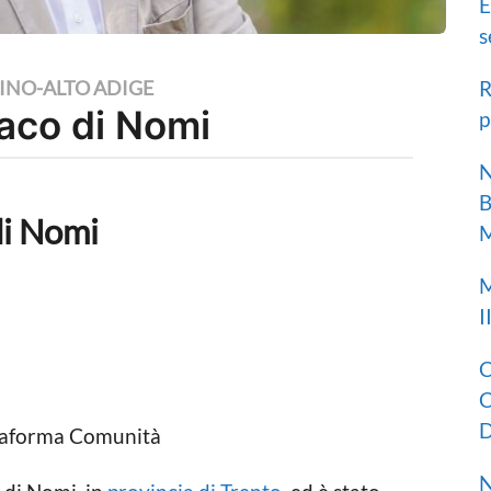
E
s
R
INO-ALTO ADIGE
daco di Nomi
p
N
B
di Nomi
M
M
I
C
C
D
attaforma Comunità
N