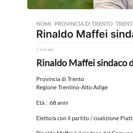
2
NOMI
,
PROVINCIA DI TRENTO
,
TRENT
Rinaldo Maffei sin
a
n
n
b
2 anni ago
2
y
a
i
Rinaldo Maffei sindaco 
L
n
a
a
n
P
i
g
o
a
Provincia di Trento
o
l
g
Regione Trentino-Alto Adige
i
o
2
t
a
i
Età : 68 anni
c
n
a
n
L
Eletto/a con il partito / coalizione Pi
i
o
c
a