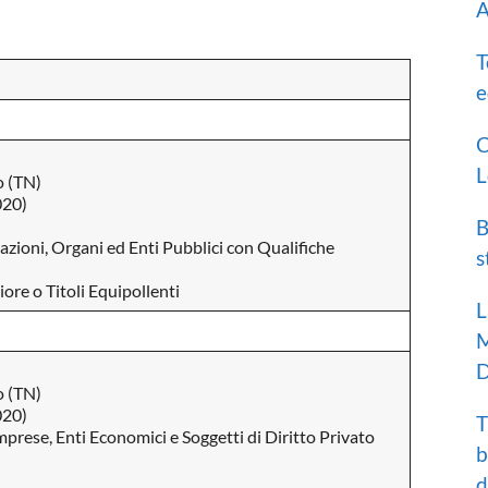
A
T
e
C
L
o (TN)
020)
B
zioni, Organi ed Enti Pubblici con Qualifiche
s
ore o Titoli Equipollenti
L
M
D
o (TN)
020)
T
mprese, Enti Economici e Soggetti di Diritto Privato
b
d