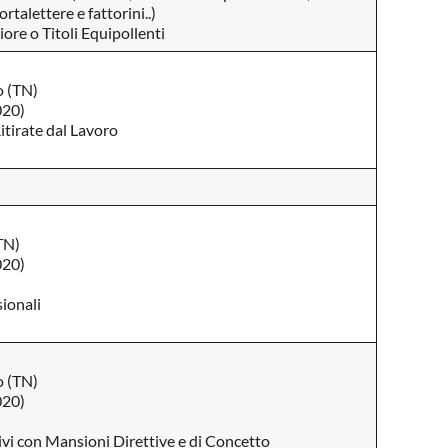
talettere e fattorini..)
ore o Titoli Equipollenti
o (TN)
020)
itirate dal Lavoro
TN)
020)
ionali
o (TN)
020)
vi con Mansioni Direttive e di Concetto