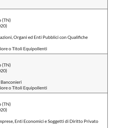
o (TN)
020)
zioni, Organi ed Enti Pubblici con Qualifiche
ore o Titoli Equipollenti
o (TN)
020)
 Banconieri
ore o Titoli Equipollenti
o (TN)
020)
mprese, Enti Economici e Soggetti di Diritto Privato