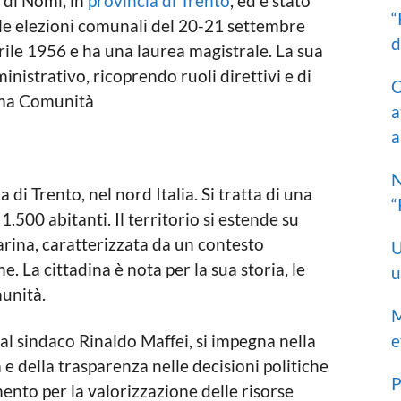
 di Nomi, in
provincia di Trento
, ed è stato
“
le elezioni comunali del 20-21 settembre
d
rile 1956 e ha una laurea magistrale. La sua
nistrativo, ricoprendo ruoli direttivi e di
C
orma Comunità
a
a
N
di Trento, nel nord Italia. Si tratta di una
“
.500 abitanti. Il territorio si estende su
garina, caratterizzata da un contesto
U
e. La cittadina è nota per la sua storia, le
u
munità.
M
l sindaco Rinaldo Maffei, si impegna nella
e
e della trasparenza nelle decisioni politiche
P
mento per la valorizzazione delle risorse