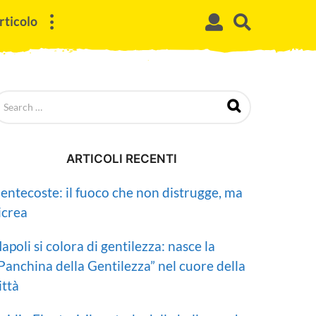
rticolo
ARTICOLI RECENTI
entecoste: il fuoco che non distrugge, ma
icrea
apoli si colora di gentilezza: nasce la
Panchina della Gentilezza” nel cuore della
ittà