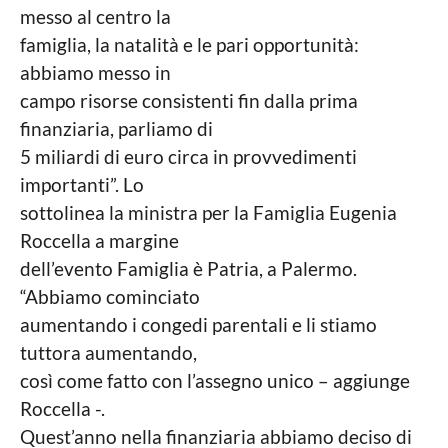
a
messo al centro la
r
g
n
o
n
famiglia, la natalità e le pari opportunità:
a
n
abbiamo messo in
l
i
campo risorse consistenti fin dalla prima
a
finanziaria, parliamo di
g
5 miliardi di euro circa in provvedimenti
o
importanti”. Lo
sottolinea la ministra per la Famiglia Eugenia
Roccella a margine
dell’evento Famiglia è Patria, a Palermo.
“Abbiamo cominciato
aumentando i congedi parentali e li stiamo
tuttora aumentando,
così come fatto con l’assegno unico – aggiunge
Roccella -.
Quest’anno nella finanziaria abbiamo deciso di