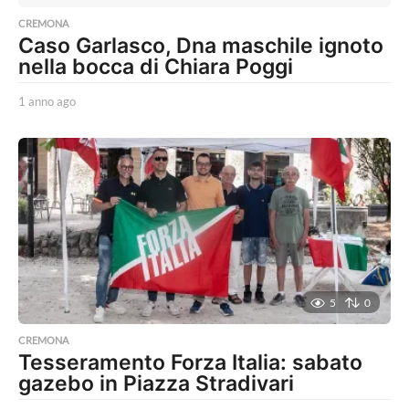
CREMONA
Caso Garlasco, Dna maschile ignoto
nella bocca di Chiara Poggi
1 anno ago
1
a
n
n
o
a
g
o
5
0
CREMONA
Tesseramento Forza Italia: sabato
gazebo in Piazza Stradivari