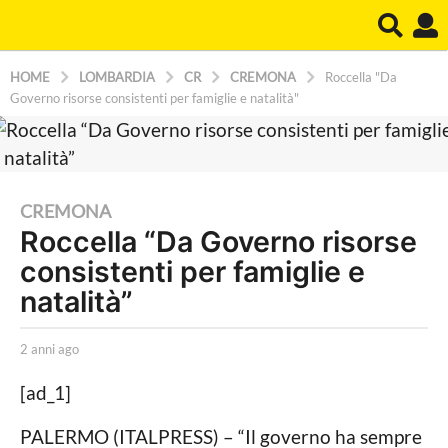
HOME
LOMBARDIA
CR
CREMONA
Roccella "Da
Governo risorse consistenti per famiglie e natalità"
2
CREMONA
Roccella “Da Governo risorse
a
consistenti per famiglie e
n
n
natalità”
i
a
b
2 anni ago
2
y
a
g
e
n
[ad_1]
o
x
n
t
i
2
PALERMO (ITALPRESS) – “Il governo ha sempre
e
a