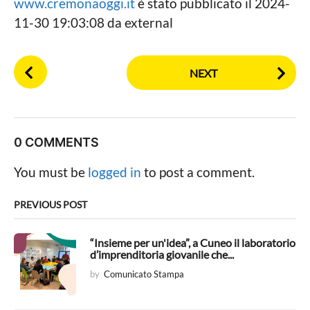
www.cremonaoggi.it
è stato pubblicato il 2024-
11-30 19:03:08 da external
P
NEXT
o
s
t
P
0 COMMENTS
a
g
You must be
logged in
to post a comment.
i
n
PREVIOUS POST
a
t
“Insieme per un'idea”, a Cuneo il laboratorio
d’imprenditoria giovanile che...
i
by
Comunicato Stampa
o
n