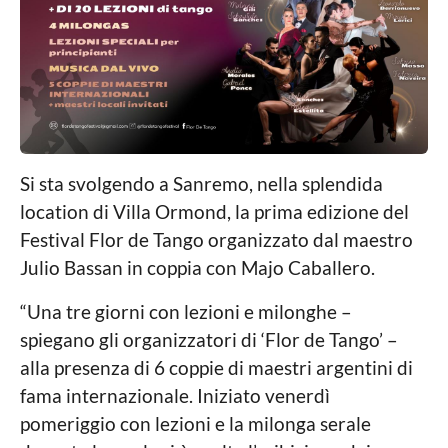
c
g
a
o
L
o
c
a
l
e
Si sta svolgendo a Sanremo, nella splendida
location di Villa Ormond, la prima edizione del
Festival Flor de Tango organizzato dal maestro
Julio Bassan in coppia con Majo Caballero.
“Una tre giorni con lezioni e milonghe –
spiegano gli organizzatori di ‘Flor de Tango’ –
alla presenza di 6 coppie di maestri argentini di
fama internazionale. Iniziato venerdì
pomeriggio con lezioni e la milonga serale