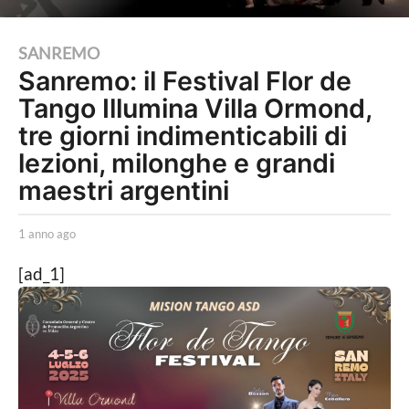
1
SANREMO
Sanremo: il Festival Flor de
a
Tango Illumina Villa Ormond,
n
n
tre giorni indimenticabili di
o
lezioni, milonghe e grandi
a
maestri argentini
g
o
b
1 anno ago
1
y
a
1
L
n
[ad_1]
a
a
n
P
o
n
o
a
n
l
g
i
o
o
t
a
i