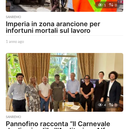
1
0
SANREMO
Imperia in zona arancione per
infortuni mortali sul lavoro
1 anno ago
1
a
n
n
o
a
g
o
4
0
SANREMO
Pannofino racconta “Il Carnevale