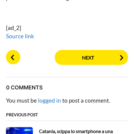
[ad_2]
Source link
P
NEXT
o
s
t
P
0 COMMENTS
a
g
You must be
logged in
to post a comment.
i
n
PREVIOUS POST
a
t
Catania, scippa lo smartphone a una