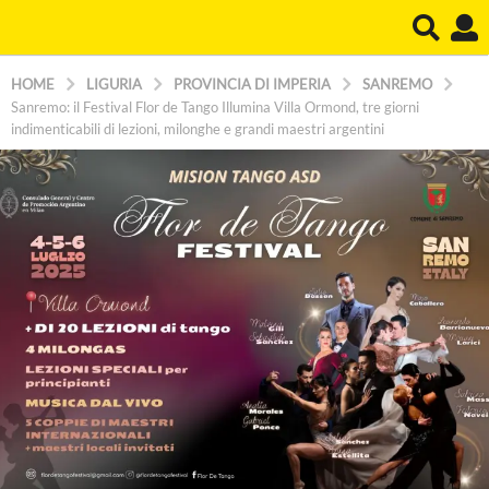
HOME
LIGURIA
PROVINCIA DI IMPERIA
SANREMO
Sanremo: il Festival Flor de Tango Illumina Villa Ormond, tre giorni
indimenticabili di lezioni, milonghe e grandi maestri argentini