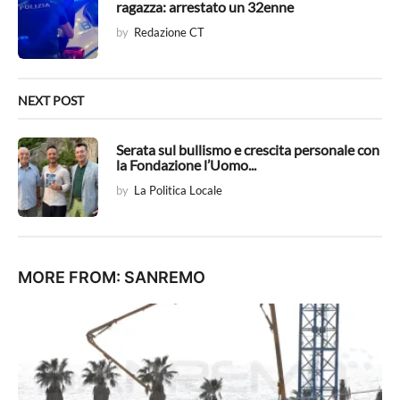
ragazza: arrestato un 32enne
i
by
Redazione CT
o
n
NEXT POST
Serata sul bullismo e crescita personale con
la Fondazione l’Uomo...
by
La Politica Locale
MORE FROM:
SANREMO