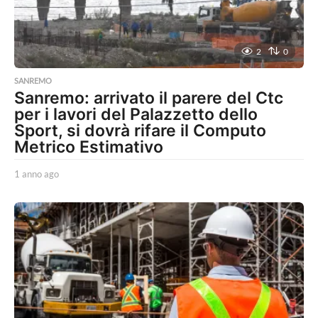
2
0
SANREMO
Sanremo: arrivato il parere del Ctc
per i lavori del Palazzetto dello
Sport, si dovrà rifare il Computo
Metrico Estimativo
1 anno ago
1
a
n
n
o
a
g
o