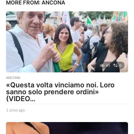
MORE FROM:
ANCONA
45
0
ANCONA
«Questa volta vinciamo noi. Loro
sanno solo prendere ordini»
(VIDEO…
1 anno ago
1
a
n
n
o