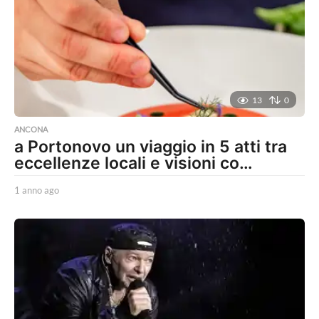
a
g
o
13
0
ANCONA
a Portonovo un viaggio in 5 atti tra
eccellenze locali e visioni co…
1 anno ago
1
a
n
n
o
a
g
o