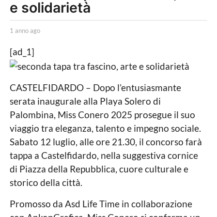
e solidarietà
n
n
b
o
1 anno ago
1
y
a
a
L
n
[ad_1]
a
g
n
P
o
o
o
a
1
l
g
CASTELFIDARDO – Dopo l’entusiasmante
i
o
a
serata inaugurale alla Playa Solero di
t
n
Palombina, Miss Conero 2025 prosegue il suo
i
c
n
viaggio tra eleganza, talento e impegno sociale.
a
o
Sabato 12 luglio, alle ore 21.30, il concorso farà
L
o
a
tappa a Castelfidardo, nella suggestiva cornice
c
g
di Piazza della Repubblica, cuore culturale e
a
l
o
storico della città.
e
Promosso da Asd Life Time in collaborazione