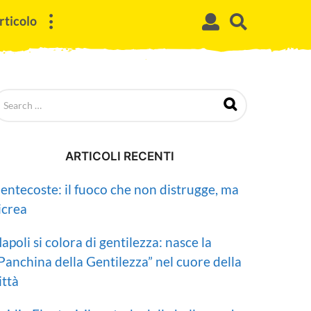
rticolo
ARTICOLI RECENTI
entecoste: il fuoco che non distrugge, ma
icrea
apoli si colora di gentilezza: nasce la
Panchina della Gentilezza” nel cuore della
ittà