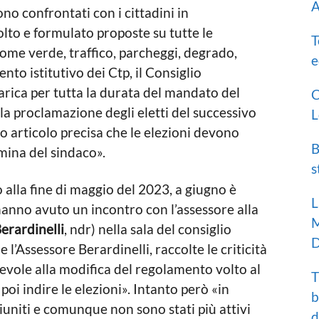
A
ono confrontati con i cittadini in
to e formulato proposte su tutte le
T
ome verde, traffico, parcheggi, degrado,
e
ento istitutivo dei Ctp, il Consiglio
carica per tutta la durata del mandato del
C
a proclamazione degli eletti del successivo
L
esso articolo precisa che le elezioni devono
B
mina del sindaco».
s
 alla fine di maggio del 2023, a giugno è
L
hanno avuto un incontro con l’assessore alla
M
erardinelli
, ndr) nella sala del consiglio
D
 l’Assessore Berardinelli, raccolte le criticità
revole alla modifica del regolamento volto al
T
oi indire le elezioni». Intanto però «in
b
riuniti e comunque non sono stati più attivi
d