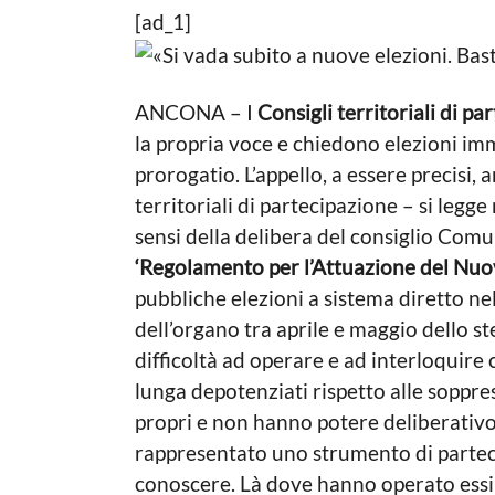
L
n
[ad_1]
g
a
n
o
P
i
o
a
2
l
g
ANCONA – I
Consigli territoriali di pa
a
i
o
la propria voce e chiedono elezioni im
t
n
i
prorogatio. L’appello, a essere precisi, 
n
c
territoriali di partecipazione – si legge 
a
i
L
sensi della delibera del consiglio Com
a
o
‘Regolamento per l’Attuazione del Nu
g
c
a
pubbliche elezioni a sistema diretto n
o
l
dell’organo tra aprile e maggio dello 
e
difficoltà ad operare e ad interloquir
lunga depotenziati rispetto alle soppre
propri e non hanno potere deliberativo
rappresentato uno strumento di parteci
conoscere. Là dove hanno operato essi 