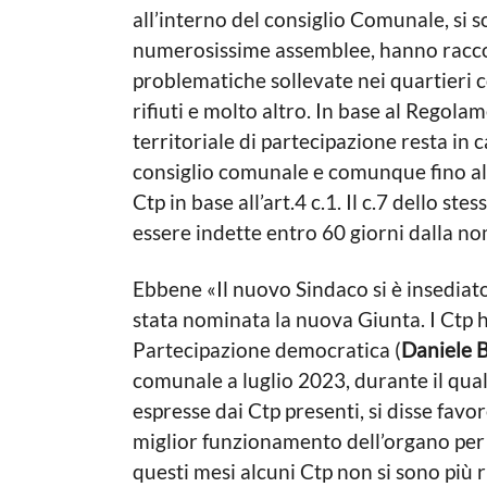
all’interno del consiglio Comunale, si s
numerosissime assemblee, hanno raccol
problematiche sollevate nei quartieri c
rifiuti e molto altro. In base al Regolam
territoriale di partecipazione resta in 
consiglio comunale e comunque fino all
Ctp in base all’art.4 c.1. Il c.7 dello st
essere indette entro 60 giorni dalla no
Ebbene «Il nuovo Sindaco si è insediato
stata nominata la nuova Giunta. I Ctp 
Partecipazione democratica (
Daniele B
comunale a luglio 2023, durante il quale
espresse dai Ctp presenti, si disse favo
miglior funzionamento dell’organo per p
questi mesi alcuni Ctp non si sono più 