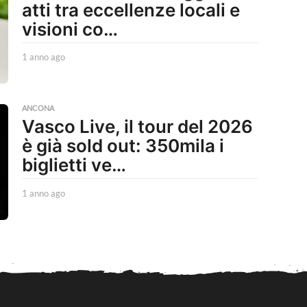
atti tra eccellenze locali e
o
visioni co…
1 anno ago
1
a
n
n
o
ANCONA
Vasco Live, il tour del 2026
a
g
è già sold out: 350mila i
o
biglietti ve…
1 anno ago
1
a
n
n
o
a
g
o