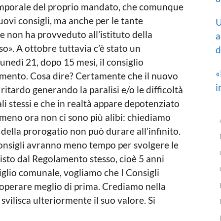
temporale del proprio mandato, che comunque
uovi consigli, ma anche per le tante
U
e non ha provveduto all’istituto della
a
so». A ottobre tuttavia c’è stato un
d
nedì 21, dopo 15 mesi, il consiglio
«
amento. Cosa dire? Certamente che il nuovo
i
itardo generando la paralisi e/o le difficoltà
li stessi e che in realtà appare depotenziato
almeno ora non ci sono più alibi: chiediamo
o della prorogatio non può durare all’infinito.
consigli avranno meno tempo per svolgere le
isto dal Regolamento stesso, cioè 5 anni
glio comunale, vogliamo che I Consigli
a operare meglio di prima. Crediamo nella
vilisca ulteriormente il suo valore. Si