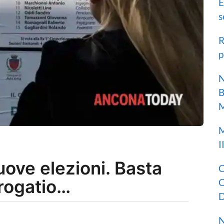
E
s
R
p
N
B
M
M
I
uove elezioni. Basta
C
orogatio…
C
D
N