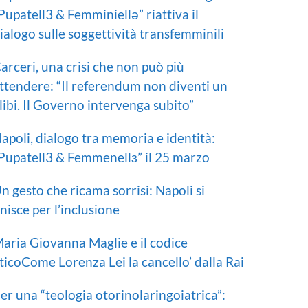
Pupatell3 & Femminiellə” riattiva il
ialogo sulle soggettività transfemminili
arceri, una crisi che non può più
ttendere: “Il referendum non diventi un
libi. Il Governo intervenga subito”
apoli, dialogo tra memoria e identità:
Pupatell3 & Femmenellɜ” il 25 marzo
n gesto che ricama sorrisi: Napoli si
nisce per l’inclusione
aria Giovanna Maglie e il codice
ticoCome Lorenza Lei la cancello’ dalla Rai
er una “teologia otorinolaringoiatrica”: