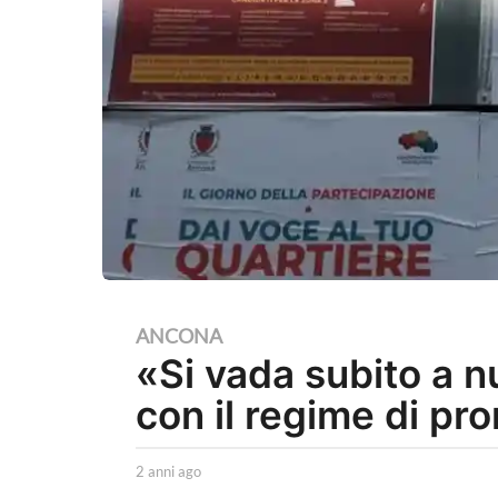
2
ANCONA
«Si vada subito a n
a
n
con il regime di pr
n
i
b
2 anni ago
2
a
y
a