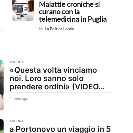
Malattie croniche si
curano con la
telemedicina in Puglia
by
La Politica Locale
ANCONA
«Questa volta vinciamo
noi. Loro sanno solo
prendere ordini» (VIDEO…
1 anno ago
1
a
n
n
o
ANCONA
a Portonovo un viaggio in 5
a
g