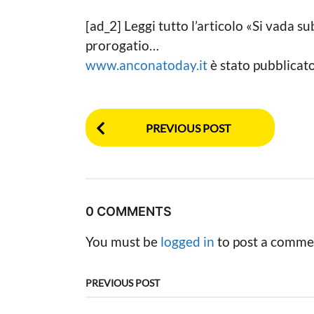
[ad_2] Leggi tutto l’articolo «Si vada su
prorogatio…
www.anconatoday.it
è stato pubblicat
P
PREVIOUS POST
o
s
t
0 COMMENTS
P
You must be
logged in
to post a comme
a
g
PREVIOUS POST
i