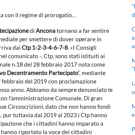
“
d
C
rtecipazione
di
Ancona
tornano a far sentire
a
mediate per smettere di dover operare in
a
arriva dai
Ctp 1-2-3-4-6-7-8
. «I Consigli
nel comunicato -, Ctp, sono stati istituiti ai
N
unale n.18 del 28 febbraio 2017 nota come
“
ovo Decentramento Partecipato’
, mediante
el febbraio del 2019 con proclamazione
U
stesso anno. Abbiamo da sempre denunciato le
u
e con l’amministrazione Comunale. Di gran
M
sse Circoscrizioni, dato che non hanno fondi
e
, pur tuttavia dal 2019 al 2023 i Ctp hanno
pazione che i cittadini hanno imparato a
P
hanno riportato la voce dei cittadini