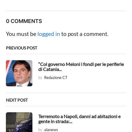
s
t
P
0 COMMENTS
a
g
You must be
logged in
to post a comment.
i
n
PREVIOUS POST
a
t
“Col governo Meloni i fondi per le periferie
di Catania...
i
by
Redazione CT
o
n
NEXT POST
Terremoto a Napoli, danni ad abitazioni e
gente in strada:...
by
alanews