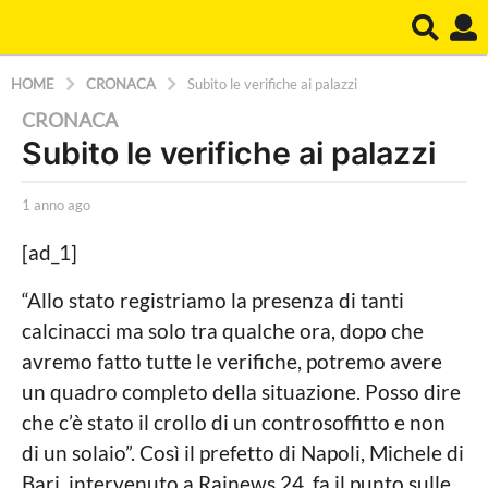
HOME
CRONACA
Subito le verifiche ai palazzi
1
CRONACA
Subito le verifiche ai palazzi
a
n
b
1 anno ago
1
n
y
a
o
L
n
[ad_1]
a
n
a
P
o
“Allo stato registriamo la presenza di tanti
g
o
a
calcinacci ma solo tra qualche ora, dopo che
l
o
g
i
o
avremo fatto tutte le verifiche, potremo avere
1
t
un quadro completo della situazione. Posso dire
a
i
c
che c’è stato il crollo di un controsoffitto e non
n
a
di un solaio”. Così il prefetto di Napoli, Michele di
n
L
o
Bari, intervenuto a Rainews 24, fa il punto sulle
o