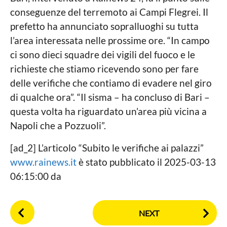
c
conseguenze del terremoto ai Campi Flegrei. Il
a
a
l
prefetto ha annunciato sopralluoghi su tutta
g
e
l’area interessata nelle prossime ore. “In campo
o
ci sono dieci squadre dei vigili del fuoco e le
richieste che stiamo ricevendo sono per fare
delle verifiche che contiamo di evadere nel giro
di qualche ora”. “Il sisma – ha concluso di Bari –
questa volta ha riguardato un’area più vicina a
Napoli che a Pozzuoli”.
[ad_2] L’articolo “Subito le verifiche ai palazzi”
www.rainews.it
è stato pubblicato il 2025-03-13
06:15:00 da
P
NEXT
o