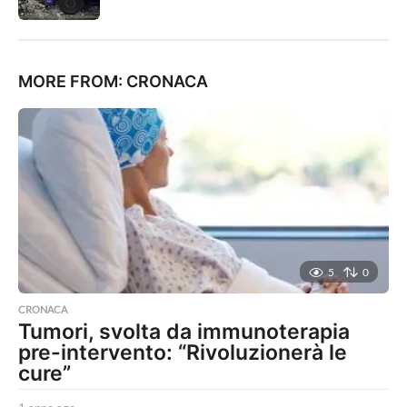
MORE FROM:
CRONACA
5
0
CRONACA
Tumori, svolta da immunoterapia
pre-intervento: “Rivoluzionerà le
cure”