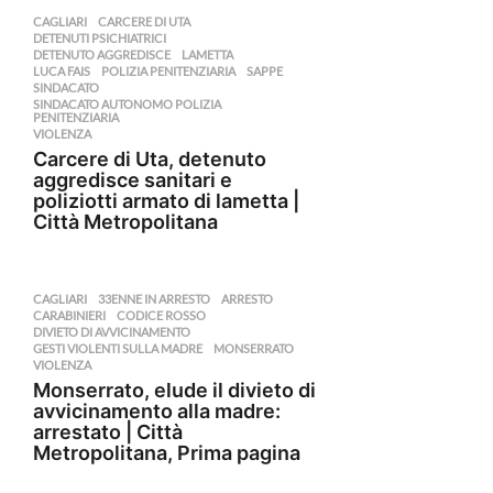
CAGLIARI
CARCERE DI UTA
,
DETENUTI PSICHIATRICI
,
DETENUTO AGGREDISCE
,
LAMETTA
,
LUCA FAIS
,
POLIZIA PENITENZIARIA
,
SAPPE
,
SINDACATO
,
SINDACATO AUTONOMO POLIZIA
,
PENITENZIARIA
VIOLENZA
Carcere di Uta, detenuto
aggredisce sanitari e
poliziotti armato di lametta |
Città Metropolitana
CAGLIARI
33ENNE IN ARRESTO
,
ARRESTO
,
CARABINIERI
,
CODICE ROSSO
,
DIVIETO DI AVVICINAMENTO
,
GESTI VIOLENTI SULLA MADRE
,
MONSERRATO
,
VIOLENZA
Monserrato, elude il divieto di
avvicinamento alla madre:
arrestato | Città
Metropolitana, Prima pagina