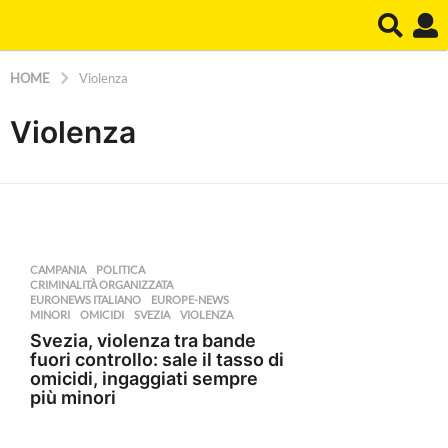
HOME
Violenza
Violenza
CAMPANIA
,
POLITICA
CRIMINALITÀ ORGANIZZATA
,
EURONEWS ITALIANO
,
EUROPE-NEWS
,
MINORI
,
OMICIDI
,
SVEZIA
,
VIOLENZA
Svezia, violenza tra bande
fuori controllo: sale il tasso di
omicidi, ingaggiati sempre
più minori