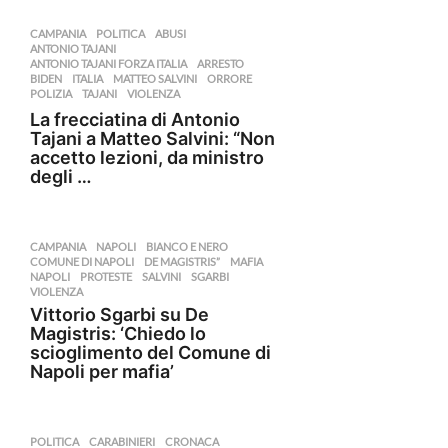
CAMPANIA
,
POLITICA
ABUSI
,
ANTONIO TAJANI
,
ANTONIO TAJANI FORZA ITALIA
,
ARRESTO
,
BIDEN
,
ITALIA
,
MATTEO SALVINI
,
ORRORE
,
POLIZIA
,
TAJANI
,
VIOLENZA
La frecciatina di Antonio
Tajani a Matteo Salvini: “Non
accetto lezioni, da ministro
degli …
CAMPANIA
,
NAPOLI
BIANCO E NERO
,
COMUNE DI NAPOLI
,
DE MAGISTRIS”
,
MAFIA
,
NAPOLI
,
PROTESTE
,
SALVINI
,
SGARBI
,
VIOLENZA
Vittorio Sgarbi su De
Magistris: ‘Chiedo lo
scioglimento del Comune di
Napoli per mafia’
POLITICA
CARABINIERI
,
CRONACA
,