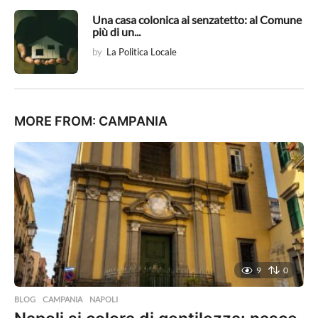
Una casa colonica ai senzatetto: al Comune
più di un...
by
La Politica Locale
MORE FROM:
CAMPANIA
9
0
BLOG
,
CAMPANIA
,
NAPOLI