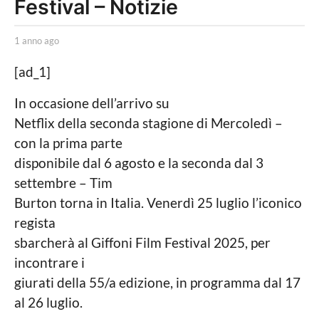
Festival – Notizie
n
n
b
o
1 anno ago
1
y
a
a
L
n
[ad_1]
a
g
n
P
o
o
In occasione dell’arrivo su
o
a
1
Netflix della seconda stagione di Mercoledì –
l
g
i
o
a
con la prima parte
t
n
disponibile dal 6 agosto e la seconda dal 3
i
c
n
settembre – Tim
a
o
Burton torna in Italia. Venerdì 25 luglio l’iconico
L
o
a
regista
c
g
sbarcherà al Giffoni Film Festival 2025, per
a
l
o
incontrare i
e
giurati della 55/a edizione, in programma dal 17
al 26 luglio.