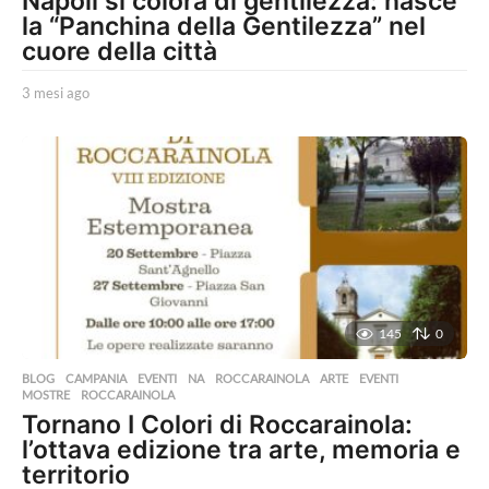
Napoli si colora di gentilezza: nasce
la “Panchina della Gentilezza” nel
cuore della città
3 mesi ago
3
m
e
s
i
a
g
o
145
0
BLOG
,
CAMPANIA
,
EVENTI
,
NA
,
ROCCARAINOLA
ARTE
,
EVENTI
,
MOSTRE
,
ROCCARAINOLA
Tornano I Colori di Roccarainola:
l’ottava edizione tra arte, memoria e
territorio