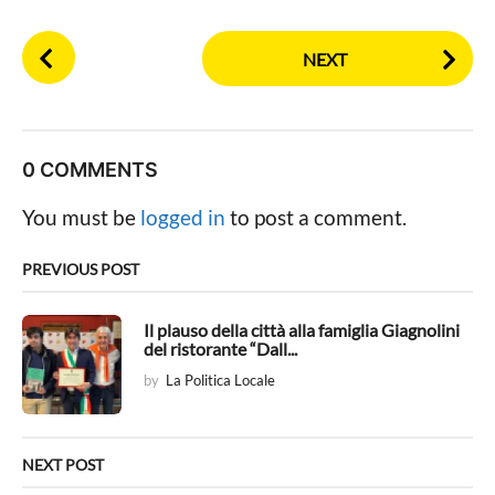
P
NEXT
o
s
t
P
0 COMMENTS
a
g
You must be
logged in
to post a comment.
i
n
PREVIOUS POST
a
t
Il plauso della città alla famiglia Giagnolini
del ristorante “Dall...
i
by
La Politica Locale
o
n
NEXT POST