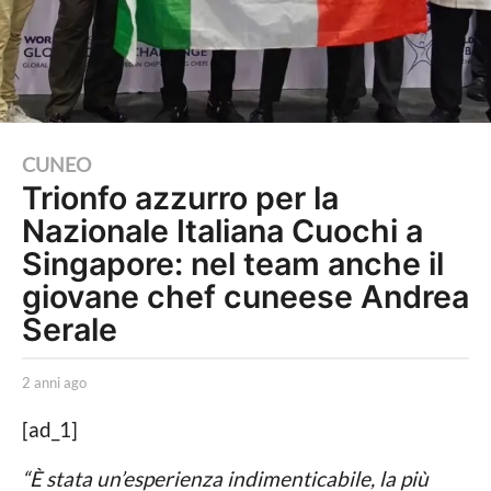
2
CUNEO
Trionfo azzurro per la
a
Nazionale Italiana Cuochi a
n
n
Singapore: nel team anche il
i
giovane chef cuneese Andrea
a
Serale
g
o
b
2 anni ago
2
y
a
2
A
n
[ad_1]
a
r
n
i
i
n
“È stata un’esperienza indimenticabile, la più
a
a