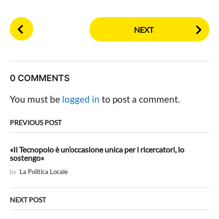
P
NEXT
o
s
t
P
0 COMMENTS
a
g
You must be
logged in
to post a comment.
i
n
PREVIOUS POST
a
t
«Il Tecnopolo è un’occasione unica per i ricercatori, lo
sostengo»
i
by
La Politica Locale
o
n
NEXT POST