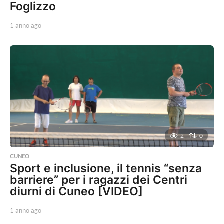
Foglizzo
1 anno ago
1
a
n
n
o
a
g
o
2
0
CUNEO
Sport e inclusione, il tennis “senza
barriere” per i ragazzi dei Centri
diurni di Cuneo [VIDEO]
1 anno ago
1
a