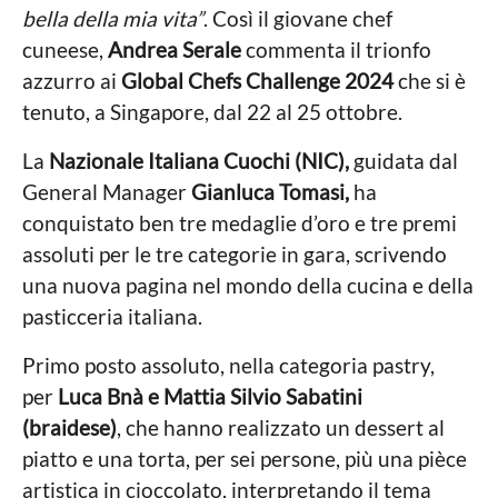
n
bella della mia vita”
. Così il giovane chef
n
g
n
o
i
cuneese,
Andrea Serale
commenta il trionfo
a
a
azzurro ai
Global Chefs Challenge 2024
che si è
P
r
g
tenuto, a Singapore, dal 22 al 25 ottobre.
o
o
n
La
Nazionale Italiana Cuochi (NIC),
guidata dal
e
s
General Manager
Gianluca Tomasi,
ha
t
conquistato ben tre medaglie d’oro e tre premi
i
assoluti per le tre categorie in gara, scrivendo
una nuova pagina nel mondo della cucina e della
pasticceria italiana.
Primo posto assoluto, nella categoria pastry,
per
Luca Bnà e Mattia Silvio Sabatini
(braidese)
, che hanno realizzato un dessert al
piatto e una torta, per sei persone, più una pièce
artistica in cioccolato, interpretando il tema