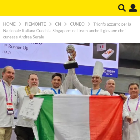
HOME
PIEMONTE
CN
CUNEO
Trionfo azzurro per la
Nazionale Italiana Cuochi a Singapore: nel team anche il giovane chef
cuneese Andrea Serale