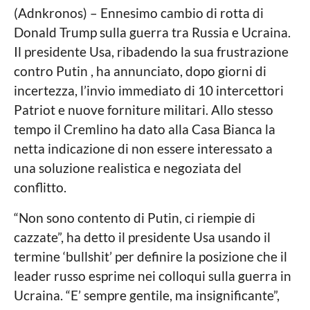
t
o
a
(Adnkronos) – Ennesimo cambio di rotta di
e
a
n
Donald Trump sulla guerra tra Russia e Ucraina.
r
g
n
o
n
Il presidente Usa, ribadendo la sua frustrazione
a
o
contro Putin , ha annunciato, dopo giorni di
l
a
incertezza, l’invio immediato di 10 intercettori
g
Patriot e nuove forniture militari. Allo stesso
o
tempo il Cremlino ha dato alla Casa Bianca la
netta indicazione di non essere interessato a
una soluzione realistica e negoziata del
conflitto.
“Non sono contento di Putin, ci riempie di
cazzate”, ha detto il presidente Usa usando il
termine ‘bullshit’ per definire la posizione che il
leader russo esprime nei colloqui sulla guerra in
Ucraina. “E’ sempre gentile, ma insignificante”,