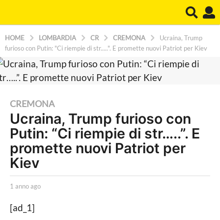
HOME
LOMBARDIA
CR
CREMONA
Ucraina, Trump
furioso con Putin: "Ci riempie di str.....". E promette nuovi Patriot per Kiev
1
CREMONA
Ucraina, Trump furioso con
a
Putin: “Ci riempie di str…..”. E
n
n
promette nuovi Patriot per
o
Kiev
a
g
b
1 anno ago
1
y
a
o
e
n
[ad_1]
1
x
n