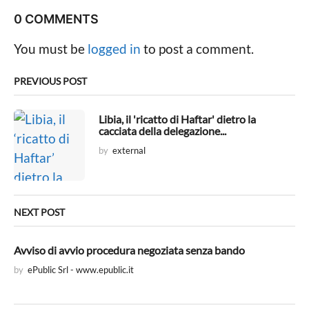
P
0 COMMENTS
a
g
You must be
logged in
to post a comment.
i
n
PREVIOUS POST
a
t
Libia, il 'ricatto di Haftar' dietro la
cacciata della delegazione...
i
by
external
o
n
NEXT POST
Avviso di avvio procedura negoziata senza bando
by
ePublic Srl - www.epublic.it