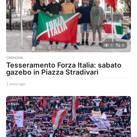
o
a
g
o
5
0
CREMONA
Tesseramento Forza Italia: sabato
gazebo in Piazza Stradivari
1 anno ago
1
a
n
n
o
a
g
o