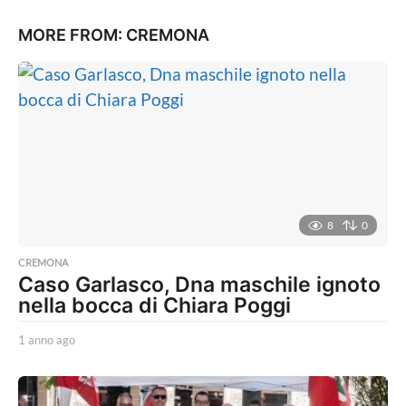
MORE FROM:
CREMONA
8
0
CREMONA
Caso Garlasco, Dna maschile ignoto
nella bocca di Chiara Poggi
1 anno ago
1
a
n
n