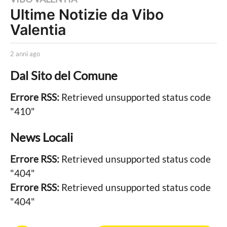
a
Ultime Notizie da Vibo
n
Valentia
n
i
b
2 anni ago
2
a
y
a
Dal Sito del Comune
L
g
n
a
n
o
P
i
Errore RSS:
Retrieved unsupported status code
2
o
a
"410"
l
g
a
i
o
n
t
News Locali
i
n
c
Errore RSS:
Retrieved unsupported status code
i
a
L
"404"
a
o
Errore RSS:
Retrieved unsupported status code
g
c
a
"404"
o
l
e