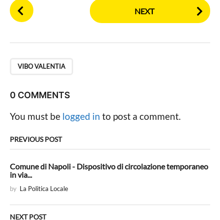
P
NEXT
o
s
t
P
a
VIBO VALENTIA
g
i
0 COMMENTS
n
You must be
logged in
to post a comment.
a
t
PREVIOUS POST
i
o
Comune di Napoli - Dispositivo di circolazione temporaneo
n
in via...
by
La Politica Locale
NEXT POST