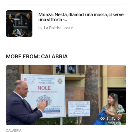
Monza: Nesta, diamoci una mossa, ci serve
una vittoria -...
by
La Politica Locale
MORE FROM:
CALABRIA
1
0
CALABRIA