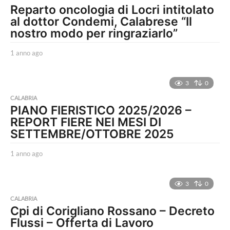
Reparto oncologia di Locri intitolato
al dottor Condemi, Calabrese “Il
nostro modo per ringraziarlo”
1 anno ago
1
a
n
n
3
0
o
CALABRIA
a
PIANO FIERISTICO 2025/2026 –
g
REPORT FIERE NEI MESI DI
o
SETTEMBRE/OTTOBRE 2025
1 anno ago
1
a
n
n
3
0
o
CALABRIA
a
Cpi di Corigliano Rossano – Decreto
g
Flussi – Offerta di Lavoro
o