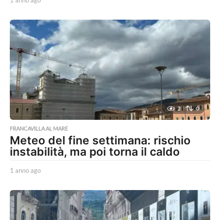
1 anno ago
1
a
n
n
o
a
g
o
2
0
FRANCAVILLA AL MARE
Meteo del fine settimana: rischio
instabilità, ma poi torna il caldo
1 anno ago
1
a
n
n
o
a