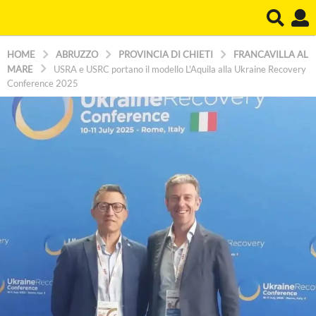
HOME
ABRUZZO
PROVINCIA DI CHIETI
FRANCAVILLA AL
MARE
USRA e USRC portano il modello L'Aquila alla Ukraine Recovery
Conference 2025