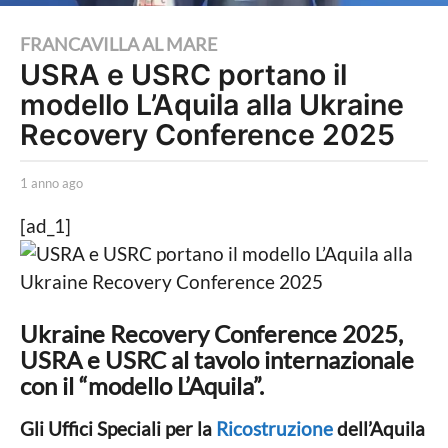
1
FRANCAVILLA AL MARE
USRA e USRC portano il
a
modello L’Aquila alla Ukraine
n
n
Recovery Conference 2025
o
a
b
1 anno ago
1
y
a
g
R
n
[ad_1]
o
e
n
d
o
1
a
a
a
z
g
i
o
n
Ukraine Recovery Conference 2025,
o
n
USRA e USRC al tavolo internazionale
n
e
o
con il “modello L’Aquila”.
a
Gli Uffici Speciali per la
Ricostruzione
dell’Aquila
g