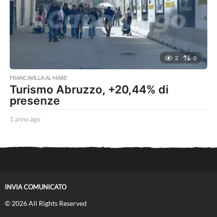
g
o
2
0
FRANCAVILLA AL MARE
Turismo Abruzzo, +20,44% di
presenze
1 anno ago
1
a
n
n
o
a
g
o
INVIA COMUNICATO
© 2026 All Rights Reserved