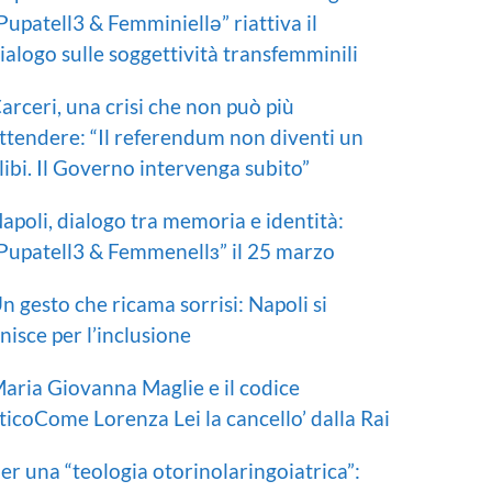
Pupatell3 & Femminiellə” riattiva il
ialogo sulle soggettività transfemminili
arceri, una crisi che non può più
ttendere: “Il referendum non diventi un
libi. Il Governo intervenga subito”
apoli, dialogo tra memoria e identità:
Pupatell3 & Femmenellɜ” il 25 marzo
n gesto che ricama sorrisi: Napoli si
nisce per l’inclusione
aria Giovanna Maglie e il codice
ticoCome Lorenza Lei la cancello’ dalla Rai
er una “teologia otorinolaringoiatrica”: