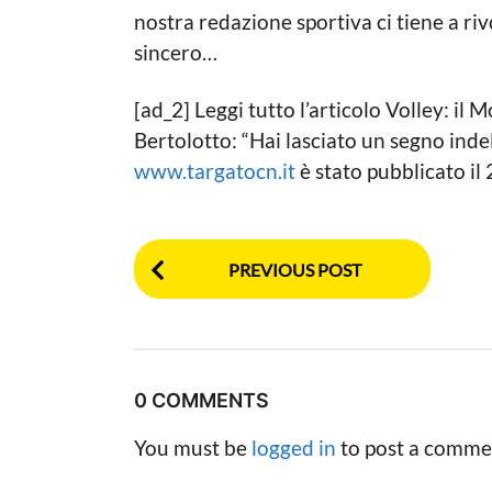
nostra redazione sportiva ci tiene a ri
sincero…
[ad_2] Leggi tutto l’articolo Volley: il
Bertolotto: “Hai lasciato un segno indel
www.targatocn.it
è stato pubblicato i
P
PREVIOUS POST
o
s
t
0 COMMENTS
P
You must be
logged in
to post a comme
a