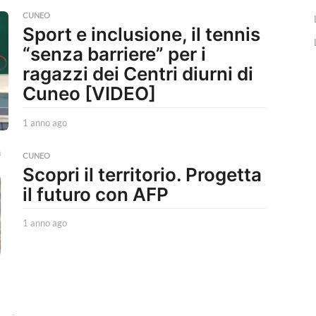
n
o
CUNEO
Sport e inclusione, il tennis
a
g
“senza barriere” per i
o
ragazzi dei Centri diurni di
Cuneo [VIDEO]
1 anno ago
1
a
n
CUNEO
n
Scopri il territorio. Progetta
o
il futuro con AFP
a
g
o
1 anno ago
1
a
n
n
o
a
g