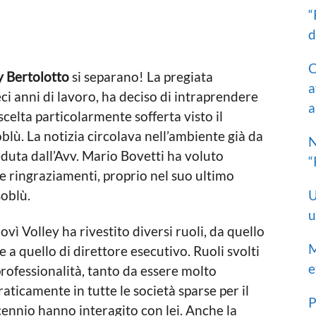
“
d
C
y Bertolotto
si separano! La pregiata
a
ci anni di lavoro, ha deciso di intraprendere
a
elta particolarmente sofferta visto il
lù. La notizia circolava nell’ambiente già da
N
duta dall’Avv. Mario Bovetti ha voluto
“
e ringraziamenti, proprio nel suo ultimo
soblù.
U
u
vì Volley ha rivestito diversi ruoli, da quello
M
 a quello di direttore esecutivo. Ruoli svolti
e
ofessionalità, tanto da essere molto
ticamente in tutte le società sparse per il
P
cennio hanno interagito con lei. Anche la