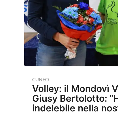
1
CUNEO
Volley: il Mondovì V
a
n
Giusy Bertolotto: “
n
indelebile nella nos
o
a