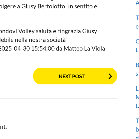
A
volgere a Giusy Bertolotto un sentito e
T
e
 Mondovì Volley saluta e ringrazia Giusy
ebile nella nostra società”
C
l 2025-04-30 15:54:00 da Matteo La Viola
L
B
s
NEXT POST
L
M
D
T
nt.
b
d