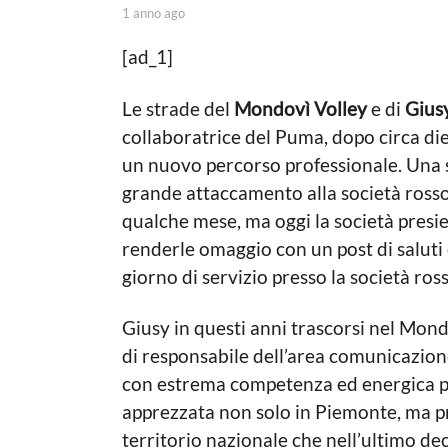
b
1 anno ago
1
g
y
a
o
M
n
[ad_1]
a
n
1
t
o
a
Le strade del
Mondovì Volley
e di
Gius
t
a
e
g
n
collaboratrice del Puma, dopo circa die
o
o
n
un nuovo percorso professionale. Una sc
L
a
o
grande attaccamento alla società rossob
V
a
qualche mese, ma oggi la società presie
i
o
g
renderle omaggio con un post di saluti 
l
o
giorno di servizio presso la società ros
a
Giusy in questi anni trascorsi nel Mondo
di responsabile dell’area comunicazione
con estrema competenza ed energica pr
apprezzata non solo in Piemonte, ma pra
territorio nazionale che nell’ultimo de