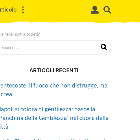
rticolo
le nella nostra società"
ARTICOLI RECENTI
entecoste: il fuoco che non distrugge, ma
icrea
apoli si colora di gentilezza: nasce la
Panchina della Gentilezza” nel cuore della
ittà