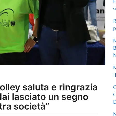
E
s
R
p
N
B
M
M
I
olley saluta e ringrazia
C
Hai lasciato un segno
C
D
tra società”
N