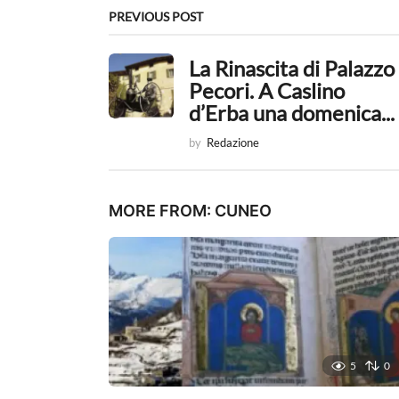
g
PREVIOUS POST
i
La Rinascita di Palazzo
n
Pecori. A Caslino
a
d’Erba una domenica...
t
by
Redazione
i
o
MORE FROM:
CUNEO
n
5
0