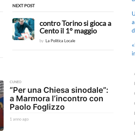
NEXT POST
U
a
contro Torino si gioca a
Cento il 1° maggio
d
by
La Politica Locale
«
i
CUNEO
“Per una Chiesa sinodale”:
a Marmora l’incontro con
Paolo Foglizzo
1 anno ago
1
a
n