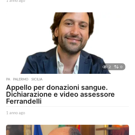
1 anno ago
1
a
n
n
o
a
g
o
2
0
PA
,
PALERMO
,
SICILIA
Appello per donazioni sangue.
Dichiarazione e video assessore
Ferrandelli
1 anno ago
1
a
n
n