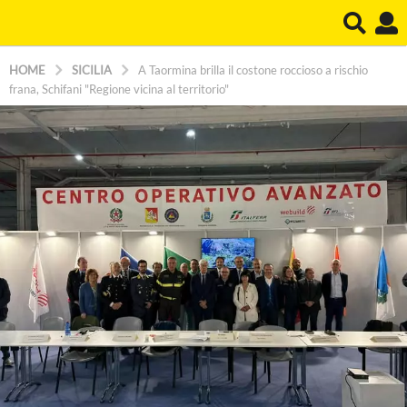
HOME
SICILIA
A Taormina brilla il costone roccioso a rischio
frana, Schifani "Regione vicina al territorio"