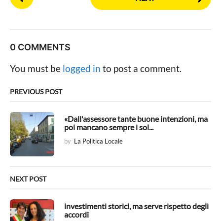
o
s
t
P
0 COMMENTS
a
g
You must be
logged in
to post a comment.
i
n
PREVIOUS POST
a
t
«Dall'assessore tante buone intenzioni, ma
poi mancano sempre i sol...
i
by
La Politica Locale
o
n
NEXT POST
investimenti storici, ma serve rispetto degli
accordi