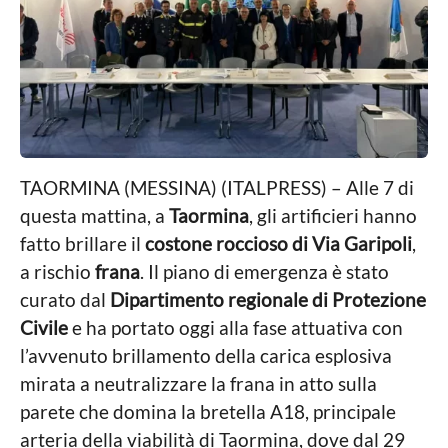
g
t
a
o
m
p
a
I
t
a
l
p
TAORMINA (MESSINA) (ITALPRESS) – Alle 7 di
r
questa mattina, a
Taormina
, gli artificieri hanno
e
s
fatto brillare il
costone roccioso di Via Garipoli
,
s
a rischio
frana
. Il piano di emergenza è stato
curato dal
Dipartimento regionale di Protezione
Civile
e ha portato oggi alla fase attuativa con
l’avvenuto brillamento della carica esplosiva
mirata a neutralizzare la frana in atto sulla
parete che domina la bretella A18, principale
arteria della viabilità di Taormina, dove dal 29