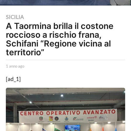
1
SICILIA
A Taormina brilla il costone
a
roccioso a rischio frana,
n
n
Schifani “Regione vicina al
o
territorio”
a
g
b
1 anno ago
1
y
a
o
A
n
[ad_1]
1
g
n
e
o
a
n
a
n
z
g
i
o
n
a
o
d
i
a
S