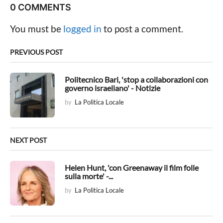
P
0 COMMENTS
a
g
You must be
logged in
to post a comment.
i
n
PREVIOUS POST
a
t
Politecnico Bari, 'stop a collaborazioni con
governo israeliano' - Notizie
i
by
La Politica Locale
o
n
NEXT POST
Helen Hunt, 'con Greenaway il film folle
sulla morte' -...
by
La Politica Locale