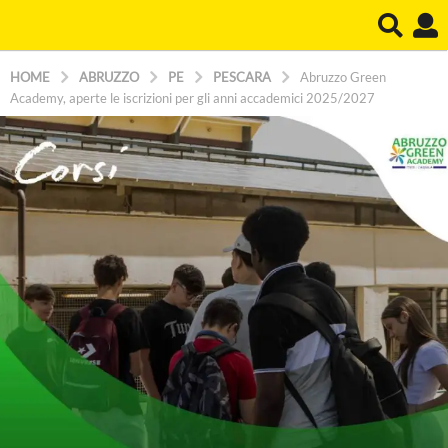
HOME
ABRUZZO
PE
PESCARA
Abruzzo Green
Academy, aperte le iscrizioni per gli anni accademici 2025/2027