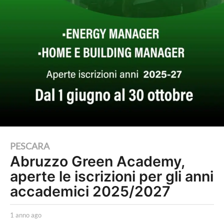
1
PESCARA
Abruzzo Green Academy,
a
aperte le iscrizioni per gli anni
n
n
accademici 2025/2027
o
a
b
1 anno ago
1
y