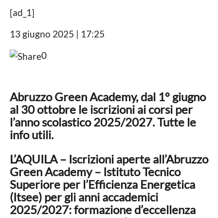
a
g
R
n
[ad_1]
o
e
n
d
o
1
13 giugno 2025 | 17:25
a
a
a
z
g
0
i
o
n
o
n
n
e
o
Abruzzo Green Academy, dal 1° giugno
a
al 30 ottobre le iscrizioni ai corsi per
g
l’anno scolastico 2025/2027. Tutte le
o
info utili.
L’AQUILA – Iscrizioni aperte all’Abruzzo
Green Academy – Istituto Tecnico
Superiore per l’Efficienza Energetica
(Itsee) per gli anni accademici
2025/2027: formazione d’eccellenza