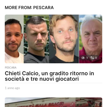
MORE FROM:
PESCARA
5
0
PESCARA
Chieti Calcio, un gradito ritorno in
società e tre nuovi giocatori
1 anno ago
1
a
n
n
o