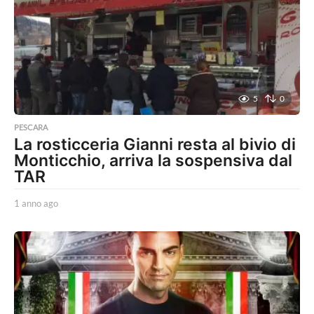
a
g
o
5
0
PESCARA
La rosticceria Gianni resta al bivio di
Monticchio, arriva la sospensiva dal
TAR
1 anno ago
1
a
n
n
o
a
g
o