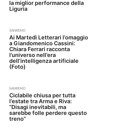
la miglior performance della
Liguria
SANREMO
Ai Martedì Letterari l’omaggio
a Giandomenico Cassini:
Chiara Ferrari racconta
l’universo nell’era
dell’intelligenza artificiale
(Foto)
SANREMO
Ciclabile chiusa per tutta
l’estate tra Arma e Riva:
“Disagi inevitabili, ma
sarebbe folle perdere questo
treno”