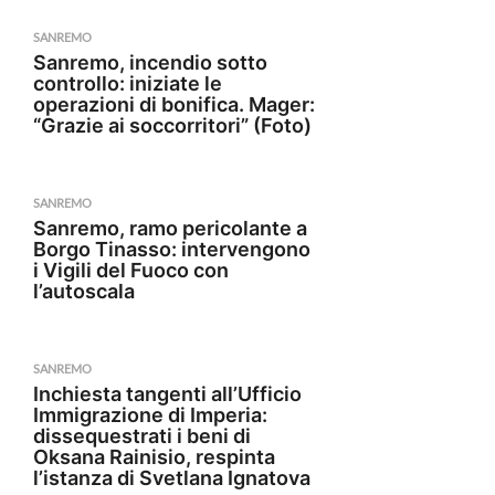
SANREMO
Sanremo, incendio sotto
controllo: iniziate le
operazioni di bonifica. Mager:
“Grazie ai soccorritori” (Foto)
SANREMO
Sanremo, ramo pericolante a
Borgo Tinasso: intervengono
i Vigili del Fuoco con
l’autoscala
SANREMO
Inchiesta tangenti all’Ufficio
Immigrazione di Imperia:
dissequestrati i beni di
Oksana Rainisio, respinta
l’istanza di Svetlana Ignatova