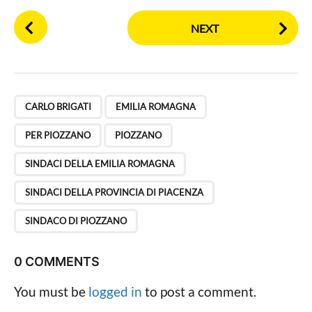
L
o
P
a
c
NEXT
o
g
a
s
l
o
e
t
P
,
,
,
,
,
,
a
CARLO BRIGATI
EMILIA ROMAGNA
g
PER PIOZZANO
PIOZZANO
i
n
SINDACI DELLA EMILIA ROMAGNA
a
SINDACI DELLA PROVINCIA DI PIACENZA
t
i
SINDACO DI PIOZZANO
o
n
0 COMMENTS
You must be
logged in
to post a comment.