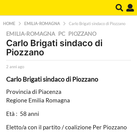
HOME
EMILIA-ROMAGNA
Carlo Brigati sindaco di Piozzano
2
EMILIA-ROMAGNA
,
PC
,
PIOZZANO
Carlo Brigati sindaco di
a
Piozzano
n
n
b
i
2 anni ago
2
y
a
a
Carlo Brigati sindaco di Piozzano
L
n
a
g
n
P
i
Provincia di Piacenza
o
o
a
Regione Emilia Romagna
2
l
g
i
o
a
Età : 58 anni
t
n
i
c
Eletto/a con il partito / coalizione Per Piozzano
n
a
i