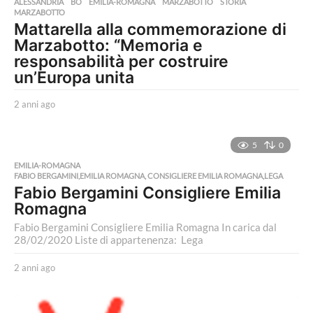
ALESSANDRIA
,
BO
,
EMILIA-ROMAGNA
,
MARZABOTTO
,
STORIA
MARZABOTTO
Mattarella alla commemorazione di
Marzabotto: “Memoria e
responsabilità per costruire
un’Europa unita
2 anni ago
2
a
n
n
5
0
i
EMILIA-ROMAGNA
a
FABIO BERGAMINI,EMILIA ROMAGNA, CONSIGLIERE EMILIA ROMAGNA,LEGA
g
Fabio Bergamini Consigliere Emilia
o
Romagna
Fabio Bergamini Consigliere Emilia Romagna In carica dal
28/02/2020 Liste di appartenenza: Lega
2 anni ago
2
a
n
n