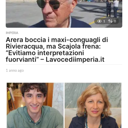
1
0
IMPERIA
Arera boccia i maxi-conguagli di
Rivieracqua, ma Scajola frena:
“Evitiamo interpretazioni
fuorvianti” – Lavocediimperia.it
1 anno ago
1
a
n
n
o
a
g
o