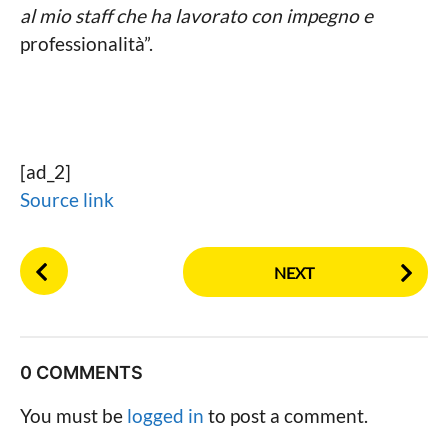
al mio staff che ha lavorato con impegno e
professionalità”.
[ad_2]
Source link
P
NEXT
o
s
t
P
0 COMMENTS
a
g
You must be
logged in
to post a comment.
i