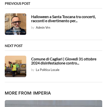
n
PREVIOUS POST
a
t
Halloween a Santa Toscana tra concerti,
racconti e divertimento per...
i
by
Admin Vrn
o
n
NEXT POST
Comune di Cagliari | Giovedì 31 ottobre
2024 disinfestazione contro...
by
La Politica Locale
MORE FROM:
IMPERIA