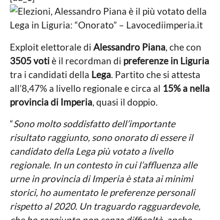
2
a
n
P
i
a
o
a
n
l
g
i
o
n
Exploit elettorale di
Alessandro Piana
, che con
t
i
3505 voti
è il recordman di
preferenze in Liguria
i
c
a
tra i candidati della
Lega
. Partito che si attesta
a
g
all’8,47% a livello regionale e circa al
15% a nella
L
o
o
provincia di Imperia
, quasi il doppio.
c
a
“
Sono molto soddisfatto dell’importante
l
e
risultato raggiunto, sono onorato di essere il
candidato della Lega più votato a livello
regionale. In un contesto in cui l’affluenza alle
urne in provincia di Imperia è stata ai minimi
storici, ho aumentato le preferenze personali
rispetto al 2020. Un traguardo ragguardevole,
che ho raggiunto non senza difficoltà, anche