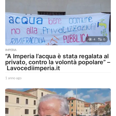
4
0
IMPERIA
“A Imperia l’acqua è stata regalata al
privato, contro la volontà popolare” –
Lavocediimperia.it
1 anno ago
1
a
n
n
o
a
g
o