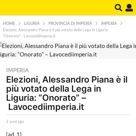
HOME
LIGURIA
PROVINCIA DI IMPERIA
IMPERIA
Elezioni, Alessandro Piana è il più votato della Lega in Liguria:
"Onorato" - Lavocediimperia.it
2
IMPERIA
Elezioni, Alessandro Piana è il
a
più votato della Lega in
n
n
Liguria: “Onorato” –
i
Lavocediimperia.it
a
g
b
2 anni ago
2
y
a
o
L
n
[ad_1]