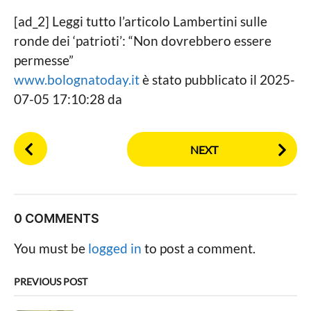
[ad_2] Leggi tutto l’articolo Lambertini sulle
ronde dei ‘patrioti’: “Non dovrebbero essere
permesse”
www.bolognatoday.it
è stato pubblicato il 2025-
07-05 17:10:28 da
P
NEXT
o
s
t
P
0 COMMENTS
a
g
You must be
logged in
to post a comment.
i
n
PREVIOUS POST
a