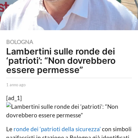
1
BOLOGNA
Lambertini sulle ronde dei
a
‘patrioti’: “Non dovrebbero
n
n
essere permesse”
o
a
b
1 anno ago
1
y
a
g
L
n
[ad_1]
o
a
n
P
o
1
o
a
a
l
g
i
o
n
Le
ronde dei ‘patrioti della sicurezza’
con simboli
t
n
nazifascisti in stazione a Bologna già identificati
i