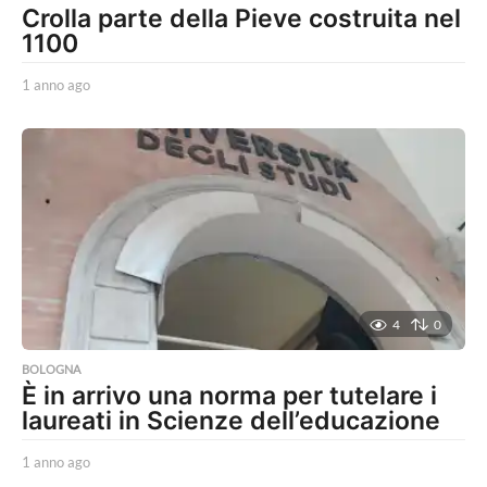
Crolla parte della Pieve costruita nel
1100
1 anno ago
1
a
n
n
o
a
g
o
4
0
BOLOGNA
È in arrivo una norma per tutelare i
laureati in Scienze dell’educazione
1 anno ago
1
a