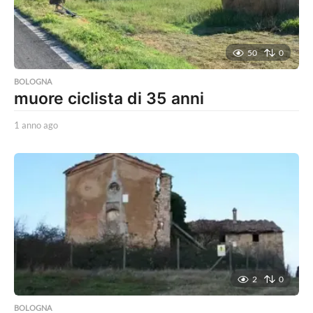
50
0
BOLOGNA
muore ciclista di 35 anni
1 anno ago
1
a
n
n
o
a
g
o
2
0
BOLOGNA