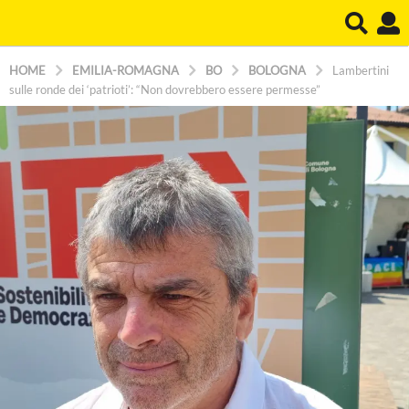
HOME
EMILIA-ROMAGNA
BO
BOLOGNA
Lambertini
sulle ronde dei ‘patrioti’: “Non dovrebbero essere permesse”