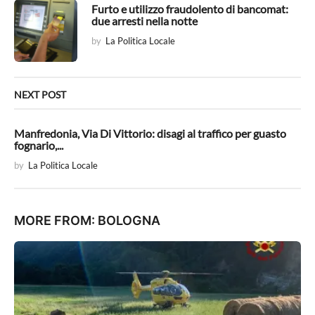
t
Furto e utilizzo fraudolento di bancomat:
due arresti nella notte
i
by
La Politica Locale
o
n
NEXT POST
Manfredonia, Via Di Vittorio: disagi al traffico per guasto
fognario,...
by
La Politica Locale
MORE FROM:
BOLOGNA