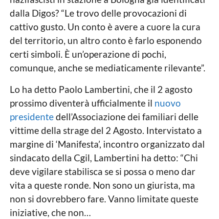
c
o
dalla Digos? “Le trovo delle provocazioni di
a
a
cattivo gusto. Un conto è avere a cuore la cura
L
o
g
del territorio, un altro conto è farlo esponendo
c
o
certi simboli. È un’operazione di pochi,
a
l
comunque, anche se mediaticamente rilevante”.
e
Lo ha detto Paolo Lambertini, che il 2 agosto
prossimo diventerà ufficialmente il
nuovo
presidente
dell’Associazione dei familiari delle
vittime della strage del 2 Agosto. Intervistato a
margine di ‘Manifesta’, incontro organizzato dal
sindacato della Cgil, Lambertini ha detto: “Chi
deve vigilare stabilisca se si possa o meno dar
vita a queste ronde. Non sono un giurista, ma
non si dovrebbero fare. Vanno limitate queste
iniziative, che non…