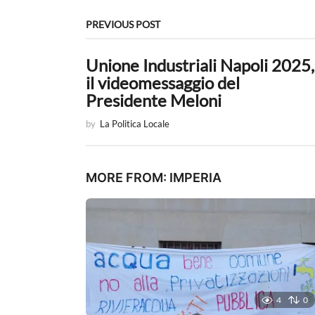
g
PREVIOUS POST
i
Unione Industriali Napoli 2025,
n
il videomessaggio del
a
Presidente Meloni
t
by
La Politica Locale
i
o
MORE FROM:
IMPERIA
n
4
0