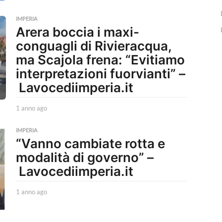
a
n
IMPERIA
n
Arera boccia i maxi-
o
conguagli di Rivieracqua,
a
g
ma Scajola frena: “Evitiamo
o
interpretazioni fuorvianti” –
Lavocediimperia.it
1 anno ago
1
a
n
IMPERIA
n
“Vanno cambiate rotta e
o
modalità di governo” –
a
g
Lavocediimperia.it
o
1 anno ago
1
a
n
n