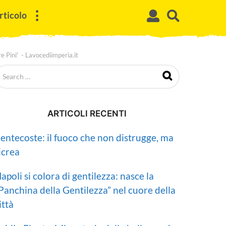
rticolo
re Pini' - Lavocediimperia.it
ARTICOLI RECENTI
entecoste: il fuoco che non distrugge, ma
icrea
apoli si colora di gentilezza: nasce la
Panchina della Gentilezza” nel cuore della
ittà