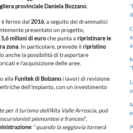
“
igliera provinciale Daniela Bozzano
.
d
, è fermo dal
2016
, a seguito dei drammatici
C
ntemente presentato un progetto,
a
5,6 milioni di euro
che punta a
ripristinare le
a
era zona
. In particolare, prevede il
ripristino
o anche la possibilità di trasportare
N
bricati e l’acquisizione delle aree.
“
o alla
Funitek di Bolzano
i lavori di revisione
U
ettriche dell’impianto
,
con un investimento
u
M
e per il turismo dell’Alta Valle Arroscia, può
e
escursionisti piemontesi e francesi
“,
inistrazione
: “
quando la seggiovia tornerà
P