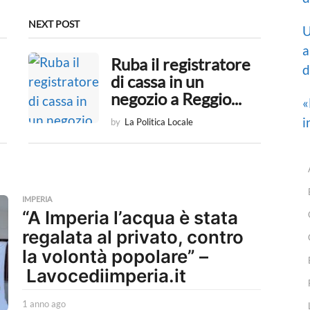
NEXT POST
U
a
Ruba il registratore
d
di cassa in un
negozio a Reggio...
«
i
by
La Politica Locale
IMPERIA
“A Imperia l’acqua è stata
regalata al privato, contro
la volontà popolare” –
Lavocediimperia.it
1 anno ago
1