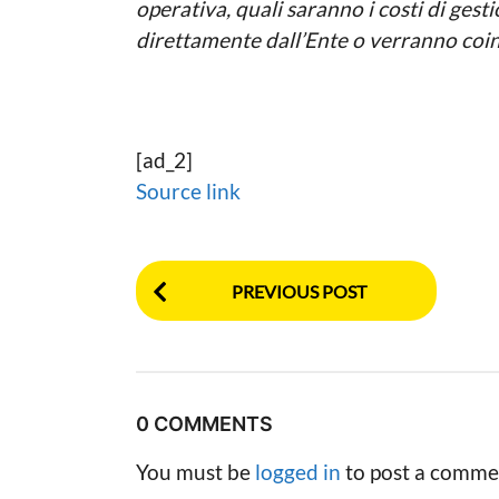
operativa, quali saranno i costi di gesti
direttamente dall’Ente o verranno coinv
[ad_2]
Source link
P
PREVIOUS POST
o
s
t
0 COMMENTS
P
You must be
logged in
to post a comme
a