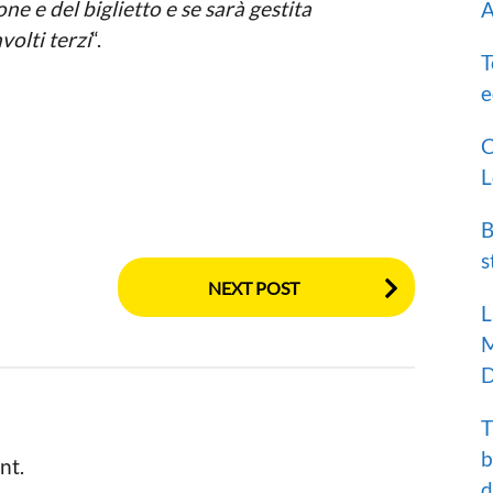
one e del biglietto e se sarà gestita
A
olti terzi
“.
T
e
C
L
B
s
NEXT POST
L
M
D
T
b
nt.
d