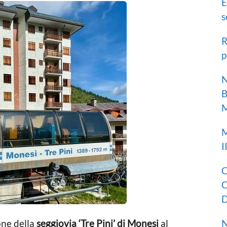
E
s
R
p
N
B
M
M
I
C
C
D
N
one della
seggiovia ‘Tre Pini’ di Monesi
al