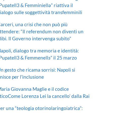
Pupatell3 & Femminiellə” riattiva il
ialogo sulle soggettività transfemminili
arceri, una crisi che non può più
ttendere: “Il referendum non diventi un
libi. Il Governo intervenga subito”
apoli, dialogo tra memoria e identità:
Pupatell3 & Femmenellɜ” il 25 marzo
n gesto che ricama sorrisi: Napoli si
nisce per l’inclusione
aria Giovanna Maglie e il codice
ticoCome Lorenza Lei la cancello’ dalla Rai
er una “teologia otorinolaringoiatrica”: