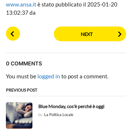
www.ansa.it
è stato pubblicato il 2025-01-20
13:02:37 da
P
NEXT
o
s
t
P
0 COMMENTS
a
g
You must be
logged in
to post a comment.
i
n
PREVIOUS POST
a
t
Blue Monday, cos'è perché è oggi
i
by
La Politica Locale
o
n