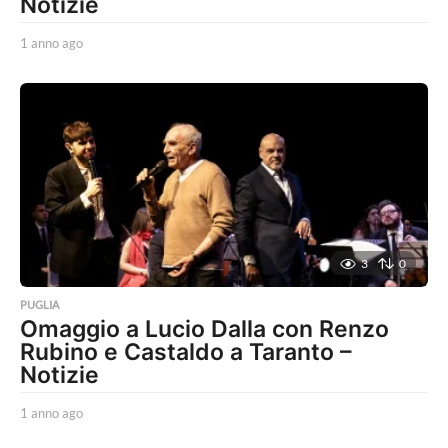
Notizie
1 anno ago
1
a
n
n
o
a
g
o
3
0
PUGLIA
Omaggio a Lucio Dalla con Renzo
Rubino e Castaldo a Taranto –
Notizie
1 anno ago
1
a