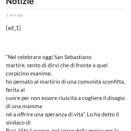
Notizie
a
g
b
2 anni ago
2
y
a
o
L
n
[ad_1]
2
a
n
P
i
a
o
a
n
l
g
i
o
n
“Nel celebrare oggi San Sebastiano
t
i
martire, sento di dirvi che di fronte a quel
i
c
a
corpicino esanime,
a
g
ho pensato al martirio di una comunità sconfitta,
L
o
o
ferita al
c
cuore per non essere riuscita a cogliere il disagio
a
l
di una mamma
e
né a offrire una speranza di vita”. Lo ha detto il
sindaco di
Bari, Vito Leccese, nel corso della messa per la