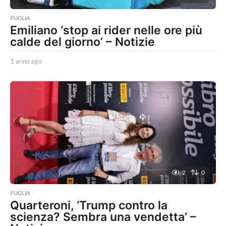
PUGLIA
Emiliano ‘stop ai rider nelle ore più
calde del giorno’ – Notizie
1 anno ago
1
a
n
n
o
a
g
o
2
0
PUGLIA
Quarteroni, ‘Trump contro la
scienza? Sembra una vendetta’ –