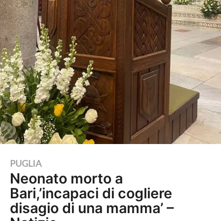
2
PUGLIA
Neonato morto a
a
Bari,’incapaci di cogliere
n
n
disagio di una mamma’ –
i