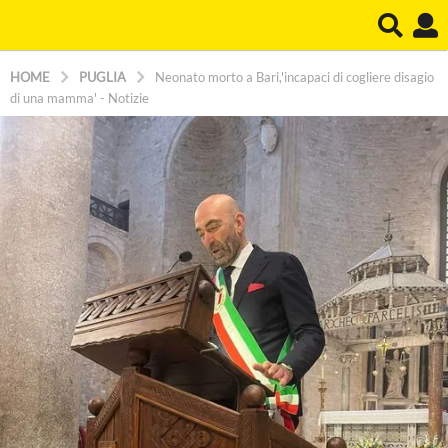
HOME
PUGLIA
Neonato morto a Bari,'incapaci di cogliere disagio
di una mamma' - Notizie