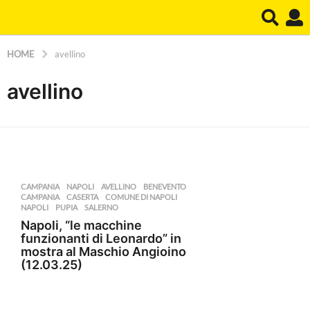
HOME
avellino
avellino
CAMPANIA
,
NAPOLI
AVELLINO
,
BENEVENTO
,
CAMPANIA
,
CASERTA
,
COMUNE DI NAPOLI
,
NAPOLI
,
PUPIA
,
SALERNO
Napoli, “le macchine
funzionanti di Leonardo” in
mostra al Maschio Angioino
(12.03.25)