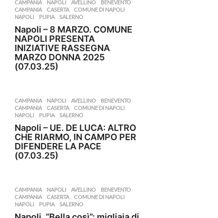
CAMPANIA
,
NAPOLI
AVELLINO
,
BENEVENTO
,
CAMPANIA
,
CASERTA
,
COMUNE DI NAPOLI
,
NAPOLI
,
PUPIA
,
SALERNO
Napoli – 8 MARZO. COMUNE
NAPOLI PRESENTA
INIZIATIVE RASSEGNA
MARZO DONNA 2025
(07.03.25)
CAMPANIA
,
NAPOLI
AVELLINO
,
BENEVENTO
,
CAMPANIA
,
CASERTA
,
COMUNE DI NAPOLI
,
NAPOLI
,
PUPIA
,
SALERNO
Napoli – UE. DE LUCA: ALTRO
CHE RIARMO, IN CAMPO PER
DIFENDERE LA PACE
(07.03.25)
CAMPANIA
,
NAPOLI
AVELLINO
,
BENEVENTO
,
CAMPANIA
,
CASERTA
,
COMUNE DI NAPOLI
,
NAPOLI
,
PUPIA
,
SALERNO
Napoli, “Bella così”: migliaia di