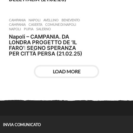
CAMPANIA
,
NAPOLI
AVELLINO
,
BENEVENTO
,
CAMPANIA
,
CASERTA
,
COMUNE DI NAPOLI
,
NAPOLI
,
PUPIA
,
SALERNO
Napoli – CAMPANIA. DA
LONDRA PROGETTO DE ‘IL
FARO’: SEGNO SPERANZA
PER CITTÀ PERSA (21.02.25)
LOAD MORE
INVIA COMUNICATO