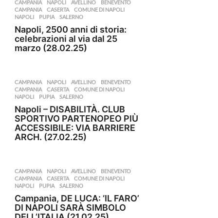
CAMPANIA
,
NAPOLI
AVELLINO
,
BENEVENTO
,
CAMPANIA
,
CASERTA
,
COMUNE DI NAPOLI
,
NAPOLI
,
PUPIA
,
SALERNO
Napoli, 2500 anni di storia:
celebrazioni al via dal 25
marzo (28.02.25)
CAMPANIA
,
NAPOLI
AVELLINO
,
BENEVENTO
,
CAMPANIA
,
CASERTA
,
COMUNE DI NAPOLI
,
NAPOLI
,
PUPIA
,
SALERNO
Napoli – DISABILITÀ. CLUB
SPORTIVO PARTENOPEO PIÙ
ACCESSIBILE: VIA BARRIERE
ARCH. (27.02.25)
CAMPANIA
,
NAPOLI
AVELLINO
,
BENEVENTO
,
CAMPANIA
,
CASERTA
,
COMUNE DI NAPOLI
,
NAPOLI
,
PUPIA
,
SALERNO
Campania, DE LUCA: ‘IL FARO’
DI NAPOLI SARÀ SIMBOLO
DELL’ITALIA (21.02.25)