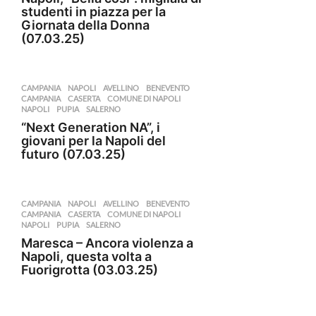
studenti in piazza per la
Giornata della Donna
(07.03.25)
CAMPANIA
,
NAPOLI
AVELLINO
,
BENEVENTO
,
CAMPANIA
,
CASERTA
,
COMUNE DI NAPOLI
,
NAPOLI
,
PUPIA
,
SALERNO
“Next Generation NA”, i
giovani per la Napoli del
futuro (07.03.25)
CAMPANIA
,
NAPOLI
AVELLINO
,
BENEVENTO
,
CAMPANIA
,
CASERTA
,
COMUNE DI NAPOLI
,
NAPOLI
,
PUPIA
,
SALERNO
Maresca – Ancora violenza a
Napoli, questa volta a
Fuorigrotta (03.03.25)