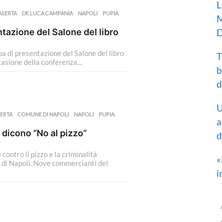
L
ASERTA
,
DE LUCA CAMPANIA
,
NAPOLI
,
PUPIA
,
M
tazione del Salone del libro
D
 di presentazione del Salone del libro
T
casione della conferenza...
b
d
U
ERTA
,
COMUNE DI NAPOLI
,
NAPOLI
,
PUPIA
,
a
 dicono “No al pizzo”
d
ontro il pizzo e la criminalità
«
e di Napoli. Nove commercianti del
i