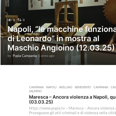
3
0
Napoli, “le macchine funziona
di Leonardo” in mostra al
Maschio Angioino (12.03.25)
by
Pupia Campania
1 anno ago
1
a
n
n
o
a
g
CAMPANIA
,
NAPOLI
AVELLINO
,
BENEVENTO
,
CAMPANIA
,
CAS
o
SALERNO
Maresca – Ancora violenza a Napoli, que
(03.03.25)
https://www.pupia.tv – Maresca – Ancora violenza a
Proseguono gli atti criminali e di violenza nella citt