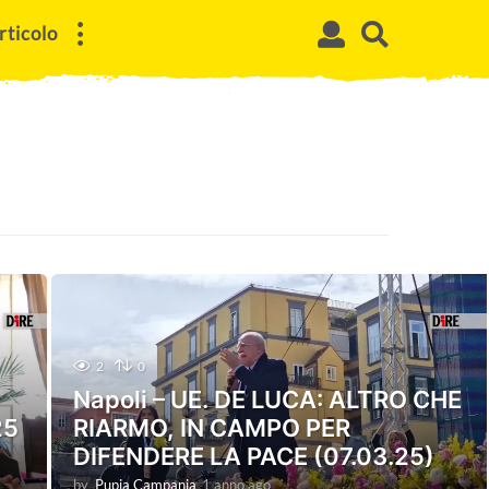
rticolo
2
0
Napoli – UE. DE LUCA: ALTRO CHE
25
RIARMO, IN CAMPO PER
DIFENDERE LA PACE (07.03.25)
by
Pupia Campania
1 anno ago
1