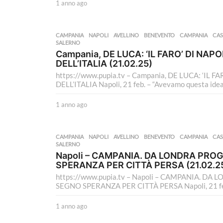
1 anno ago
1
a
n
n
CAMPANIA
,
NAPOLI
AVELLINO
,
BENEVENTO
,
CAMPANIA
,
CAS
o
SALERNO
a
Campania, DE LUCA: ‘IL FARO’ DI NAP
g
DELL’ITALIA (21.02.25)
o
https://www.pupia.tv – Campania, DE LUCA: ‘IL
DELL’ITALIA Napoli, 21 feb. – “Avevamo questa idea d
1 anno ago
1
a
n
n
CAMPANIA
,
NAPOLI
AVELLINO
,
BENEVENTO
,
CAMPANIA
,
CAS
o
SALERNO
a
Napoli – CAMPANIA. DA LONDRA PROG
g
SPERANZA PER CITTÀ PERSA (21.02.2
o
https://www.pupia.tv – Napoli – CAMPANIA. DA
SEGNO SPERANZA PER CITTÀ PERSA Napoli, 21 feb. 
1 anno ago
1
a