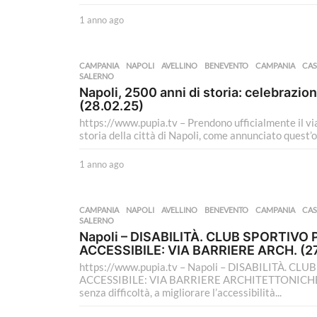
1 anno ago
1
a
n
n
CAMPANIA
,
NAPOLI
AVELLINO
,
BENEVENTO
,
CAMPANIA
,
CAS
o
SALERNO
a
Napoli, 2500 anni di storia: celebrazion
g
(28.02.25)
o
https://www.pupia.tv – Prendono ufficialmente il via
storia della città di Napoli, come annunciato quest’og
1 anno ago
1
a
n
n
CAMPANIA
,
NAPOLI
AVELLINO
,
BENEVENTO
,
CAMPANIA
,
CAS
o
SALERNO
a
Napoli – DISABILITÀ. CLUB SPORTIV
g
ACCESSIBILE: VIA BARRIERE ARCH. (27
o
https://www.pupia.tv – Napoli – DISABILITÀ. 
ACCESSIBILE: VIA BARRIERE ARCHITETTONICHE Napo
senza difficoltà, a migliorare l’accessibilità...