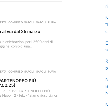
r
r
:
N
ERTA
,
COMUNE DI NAPOLI
,
NAPOLI
,
PUPIA
,
“
c
i al via dal 25 marzo
 le celebrazioni per i 2500 anni di
E
gi nel corso di una...
s
R
p
ERTA
,
COMUNE DI NAPOLI
,
NAPOLI
,
PUPIA
,
N
O PARTENOPEO PIÙ
.02.25)
B
CLUB SPORTIVO PARTENOPEO PIÙ
M
li, 27 feb. – “Siamo riusciti, non
M