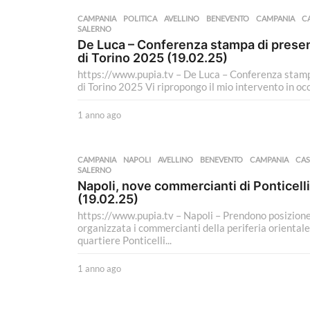
n
CAMPANIA
,
POLITICA
AVELLINO
,
BENEVENTO
,
CAMPANIA
,
C
o
SALERNO
a
De Luca – Conferenza stampa di presen
g
di Torino 2025 (19.02.25)
o
https://www.pupia.tv – De Luca – Conferenza stampa
di Torino 2025 Vi ripropongo il mio intervento in oc
1 anno ago
1
a
n
n
CAMPANIA
,
NAPOLI
AVELLINO
,
BENEVENTO
,
CAMPANIA
,
CAS
o
SALERNO
a
Napoli, nove commercianti di Ponticelli
g
(19.02.25)
o
https://www.pupia.tv – Napoli – Prendono posizione c
organizzata i commercianti della periferia oriental
quartiere Ponticelli...
1 anno ago
1
a
n
n