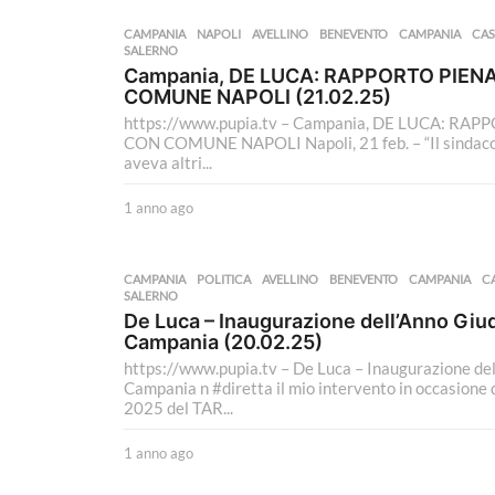
n
n
CAMPANIA
,
NAPOLI
AVELLINO
,
BENEVENTO
,
CAMPANIA
,
CAS
o
SALERNO
a
Campania, DE LUCA: RAPPORTO PIE
g
COMUNE NAPOLI (21.02.25)
o
https://www.pupia.tv – Campania, DE LUCA: 
CON COMUNE NAPOLI Napoli, 21 feb. – “Il sindaco 
aveva altri...
1 anno ago
1
a
n
n
CAMPANIA
,
POLITICA
AVELLINO
,
BENEVENTO
,
CAMPANIA
,
C
o
SALERNO
a
De Luca – Inaugurazione dell’Anno Giud
g
Campania (20.02.25)
o
https://www.pupia.tv – De Luca – Inaugurazione de
Campania n #diretta il mio intervento in occasione 
2025 del TAR...
1 anno ago
1
a
n