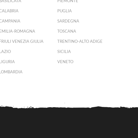
BASILICATA
PIEMONTE
CALABRIA
PUGLIA
CAMPANIA
SARDEGNA
EMILIA-ROMAGNA
TOSCANA
FRIULI VENEZIA GIULIA
TRENTINO-ALTO ADIGE
LAZIO
SICILIA
LIGURIA
VENETO
LOMBARDIA