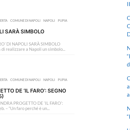
I
C
ERTA
,
COMUNE DI NAPOLI
,
NAPOLI
,
PUPIA
,
C
OLI SARÀ SIMBOLO
D
 FARO’ DI NAPOLI SARÀ SIMBOLO
N
i realizzare a Napoli un simbolo...
“
d
C
ERTA
,
COMUNE DI NAPOLI
,
NAPOLI
,
PUPIA
,
a
ETTO DE ‘IL FARO’: SEGNO
a
5)
 LONDRA PROGETTO DE ‘IL FARO’:
N
– “Un faro perché è un...
“