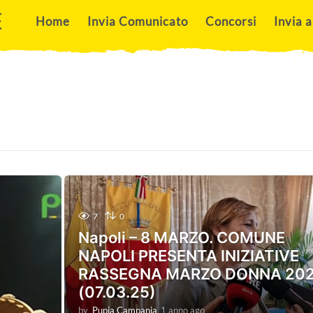
E
Home
Invia Comunicato
Concorsi
Invia a
7
0
Napoli – 8 MARZO. COMUNE
NAPOLI PRESENTA INIZIATIVE
RASSEGNA MARZO DONNA 20
(07.03.25)
by
Pupia Campania
1 anno ago
1