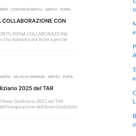
U
u
ERTA
,
COMUNE DI NAPOLI
,
NAPOLI
,
PUPIA
,
NA COLLABORAZIONE CON
M
e
RAPPORTO PIENA COLLABORAZIONE
ci ha mandato una lettera perché
P
A
T
ASERTA
,
DE LUCA CAMPANIA
,
NAPOLI
,
PUPIA
,
e
iziario 2025 del TAR
C
L
ll’Anno Giudiziario 2025 del TAR
dell’inaugurazione dell’Anno Giudiziario
B
s