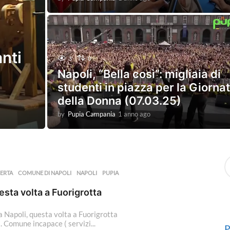
a
n
n
o
a
nti
g
3
0
o
Napoli, “Bella così”: migliaia di
studenti in piazza per la Giorna
della Donna (07.03.25)
by
Pupia Campania
1 anno ago
1
a
n
n
o
S
a
e
g
ERTA
,
COMUNE DI NAPOLI
,
NAPOLI
,
PUPIA
,
a
o
r
sta volta a Fuorigrotta
c
h
 Napoli, questa volta a Fuorigrotta
f
à. Comune incapace ( servizi...
o
P