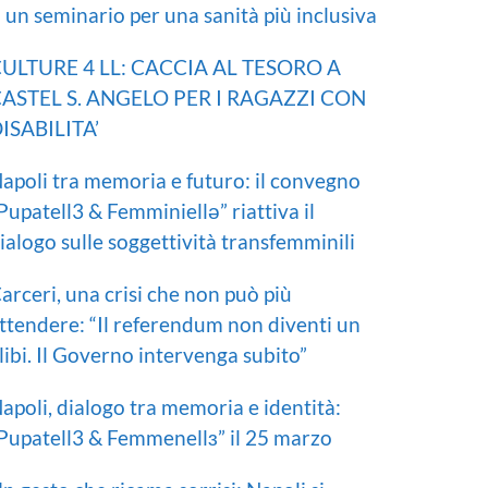
I un seminario per una sanità più inclusiva
ULTURE 4 LL: CACCIA AL TESORO A
ASTEL S. ANGELO PER I RAGAZZI CON
ISABILITA’
apoli tra memoria e futuro: il convegno
Pupatell3 & Femminiellə” riattiva il
ialogo sulle soggettività transfemminili
arceri, una crisi che non può più
ttendere: “Il referendum non diventi un
libi. Il Governo intervenga subito”
apoli, dialogo tra memoria e identità:
Pupatell3 & Femmenellɜ” il 25 marzo