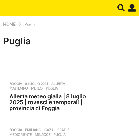
HOME
Puglia
Puglia
FOGGIA
8 LUGLIO 2025
,
ALLERTA
,
MALTEMPO
,
METEO
,
PUGLIA
Allerta meteo gialla | 8 luglio
2025 | rovesci e temporali |
provincia di Foggia
FOGGIA
EMILIANO
,
GAZA
,
ISRAELE
,
MEDIORIENTE
,
MINACCE
,
PUGLIA