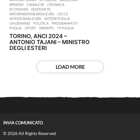
BRINDISI
,
CANALE 85
,
CRONACA
,
ECONOMIA
,
EDIZIONI TG
,
INFORMAZIONE BASILICATA
,
LECCE
,
NOTIZIE BASILICATA
,
NOTIZIE PUGLIA
,
ON DEMAND
,
POLITICA
,
PROGRAMMI TV
,
PUGLIA
,
SPORT
,
TARANTO
,
TV PUGLIA
TORINO, ANCI 2024 –
ANTONIO TAJANI – MINISTRO
DEGLI ESTERI
LOAD MORE
INVIA COMUNICATO
© 2026 All Rights Reserved