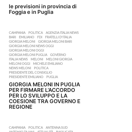
le previsioni in provincia di
Foggia e in Puglia
CAMPANIA
,
POLITICA
AGENZIA ITALIA NEWS
,
BARI
,
EMILIANO
,
FDI
,
FRATELLI D'ITALIA
,
GIORGIA MELONI
,
GIORGIA MELONI BARI
,
GIORGIA MELONI NEWS OGGI
,
GIORGIA MELONI OGGI
,
GIORGIA MELONI PUGLIA
,
GOVERNO
,
ITALIA NEWS
,
MELONI
,
MELONI GIORGIA
,
MELONI OGGI
,
MICHELE EMILIANO
,
NEWS MELONI
,
POLITICA
,
PRESIDENTE DEL CONSIGLIO
,
PRESIDENTE EMILIANO
,
PUGLIA
GIORGIA MELONI IN PUGLIA
PER FIRMARE L’ACCORDO
PER LO SVILUPPO E LA
COESIONE TRA GOVERNO E
REGIONE
CAMPANIA
,
POLITICA
ANTENNA SUD
,
ANTONIO TAJANI
,
ATTUALITÀ
,
BASILICATA
,