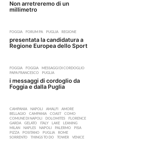
Non arretreremo di un
millimetro
FOGGIA
FORUM PA
,
PUGLIA
,
REGIONE
presentata la candidatura a
Regione Europea dello Sport
FOGGIA
FOGGIA
,
MESSAGGI DI CORDOGLIO
,
PAPA FRANCESCO
,
PUGLIA
i messaggi di cordoglio da
Foggia e dalla Puglia
CAMPANIA
,
NAPOLI
AMALFI
,
AMORE
,
BELLAGIO
,
CAMPANIA
,
COAST
,
COMO
,
COMUNE DI NAPOLI
,
DOLOMITES
,
FLORENCE
,
GARDA
,
GELATO
,
ITALY
,
LAKE
,
LEANING
,
MILAN
,
NAPLES
,
NAPOLI
,
PALERMO
,
PISA
,
PIZZA
,
POSITANO
,
PUGLIA
,
ROME
,
SORRENTO
,
THINGS TO DO
,
TOWER
,
VENICE