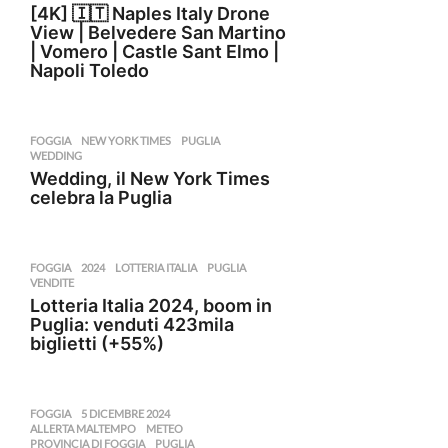
[4K] 🇮🇹 Naples Italy Drone
View | Belvedere San Martino
| Vomero | Castle Sant Elmo |
Napoli Toledo
FOGGIA
NEW YORK TIMES
,
PUGLIA
,
WEDDING
Wedding, il New York Times
celebra la Puglia
FOGGIA
2024
,
LOTTERIA ITALIA
,
PUGLIA
,
VENDITE
Lotteria Italia 2024, boom in
Puglia: venduti 423mila
biglietti (+55%)
FOGGIA
5 DICEMBRE 2024
,
ALLERTA MALTEMPO
,
METEO
,
PROVINCIA DI FOGGIA
,
PUGLIA