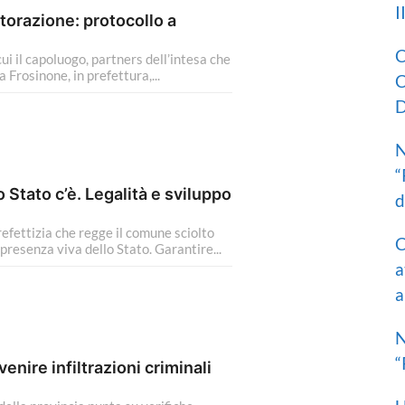
I
istorazione: protocollo a
C
ui il capoluogo, partners dell’intesa che
 Frosinone, in prefettura,...
C
D
N
“
Stato c’è. Legalità e sviluppo
d
efettizia che regge il comune sciolto
C
presenza viva dello Stato. Garantire...
a
a
N
“
enire infiltrazioni criminali