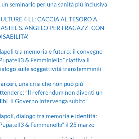
I un seminario per una sanità più inclusiva
ULTURE 4 LL: CACCIA AL TESORO A
ASTEL S. ANGELO PER I RAGAZZI CON
ISABILITA’
apoli tra memoria e futuro: il convegno
Pupatell3 & Femminiellə” riattiva il
ialogo sulle soggettività transfemminili
arceri, una crisi che non può più
ttendere: “Il referendum non diventi un
libi. Il Governo intervenga subito”
apoli, dialogo tra memoria e identità:
Pupatell3 & Femmenellɜ” il 25 marzo