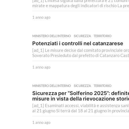
[ad_1] L’intesa siglata dalla prefettura e 21 comuni 
o
mirate e mappatura degli indicatori di rischio La pre
1 anno ago
1
a
n
n
MINISTERO DELL'INTERNO
SICUREZZA
,
TERRITORIO
o
Potenziati i controlli nel catanzarese
a
[ad_1] Le misure decise dal comitato provinciale ord
g
Soverato Presieduto dal prefetto di Catanzaro Castr
o
1 anno ago
1
a
n
n
MINISTERO DELL'INTERNO
SICUREZZA
,
TERRITORIO
o
Sicurezza per “Solferino 2025”: definit
a
misure in vista della rievocazione stori
g
[ad_1] Esaminati accessi, viabilità e assistenza san
o
al 21 giugno Si terrà dal 18 al 21 giugno in provincia.
1 anno ago
1
a