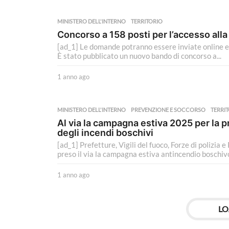
n
n
MINISTERO DELL'INTERNO
TERRITORIO
o
Concorso a 158 posti per l’accesso alla 
a
[ad_1] Le domande potranno essere inviate online en
g
È stato pubblicato un nuovo bando di concorso a...
o
1 anno ago
1
a
n
n
MINISTERO DELL'INTERNO
PREVENZIONE E SOCCORSO
,
TERRI
o
Al via la campagna estiva 2025 per la p
a
degli incendi boschivi
g
[ad_1] Prefetture, Vigili del fuoco, Forze di polizia e 
o
preso il via la campagna estiva antincendio boschivo
1 anno ago
1
a
n
n
LO
o
a