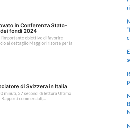
r
r
:
N
ovato in Conferenza Stato-
“
o dei fondi 2024
c
 l’importante obiettivo di favorire
io al dettaglio Maggiori risorse per la
E
s
R
p
ciatore di Svizzera in Italia
0 minuti, 37 secondi di lettura Ultimo
N
Rapporti commerciali,...
B
M
M