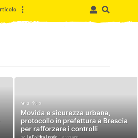
rticolo
2
0
Movida e sicurezza urbana,
protocollo in prefettura a Brescia
per rafforzare i controlli
by
La Politica Locale
1 anno ago
1