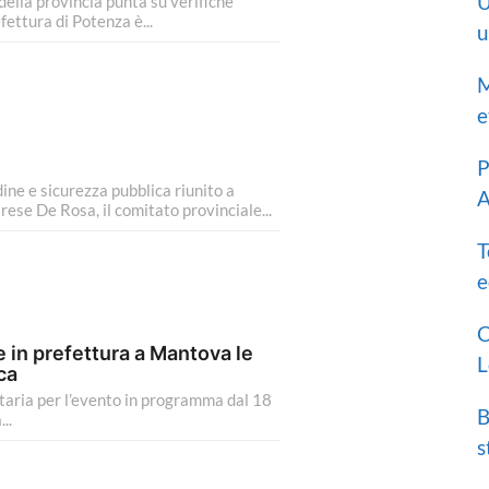
U
della provincia punta su verifiche
fettura di Potenza è...
u
M
e
P
ine e sicurezza pubblica riunito a
A
ese De Rosa, il comitato provinciale...
T
e
C
e in prefettura a Mantova le
L
ca
itaria per l’evento in programma dal 18
B
..
s