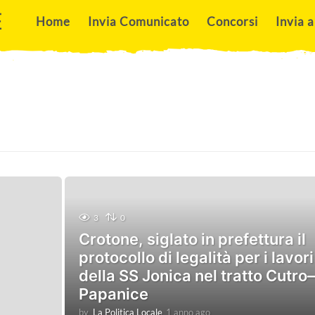
E
Home
Invia Comunicato
Concorsi
Invia a
3
0
Crotone, siglato in prefettura il
protocollo di legalità per i lavori
della SS Jonica nel tratto Cutro–
Papanice
by
La Politica Locale
1 anno ago
1