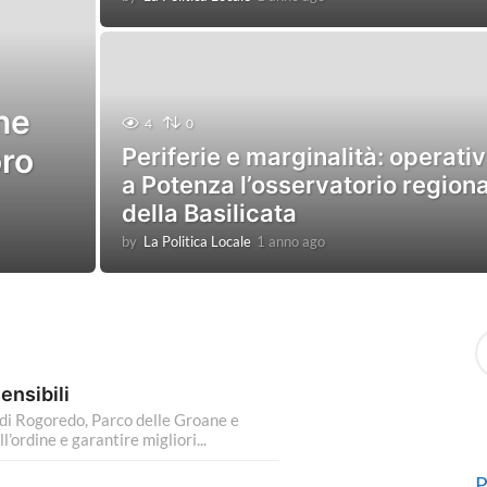
a
n
n
o
a
ne
g
4
0
o
oro
Periferie e marginalità: operati
a Potenza l’osservatorio region
della Basilicata
by
La Politica Locale
1 anno ago
1
a
n
n
o
S
a
e
g
a
o
sensibili
r
 di Rogoredo, Parco delle Groane e
c
ordine e garantire migliori...
h
f
o
P