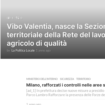
1
0
Vibo Valentia, nasce la Sezio
territoriale della Rete del lav
agricolo di qualità
by
La Politica Locale
1 anno ago
1
a
n
n
o
a
g
MINISTERO DELL'INTERNO
SICUREZZA
,
TERRITORIO
o
Milano, rafforzati i controlli nelle aree 
[ad_1] In prefettura decise nuove misure a presidio
Parco Lambro Rafforzare la presenza delle Forze dell’
1 anno ago
1