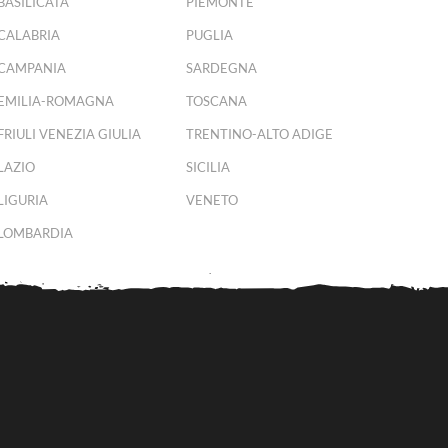
BASILICATA
PIEMONTE
CALABRIA
PUGLIA
CAMPANIA
SARDEGNA
EMILIA-ROMAGNA
TOSCANA
FRIULI VENEZIA GIULIA
TRENTINO-ALTO ADIGE
LAZIO
SICILIA
LIGURIA
VENETO
LOMBARDIA