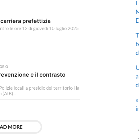
L
M
D
carriera prefettizia
tro le ore 12 di giovedì 10 luglio 2025
T
b
d
U
TORIO
revenzione e il contrasto
a
d
Polizie locali a presidio del territorio Ha
 (AIB)...
«
i
AD MORE