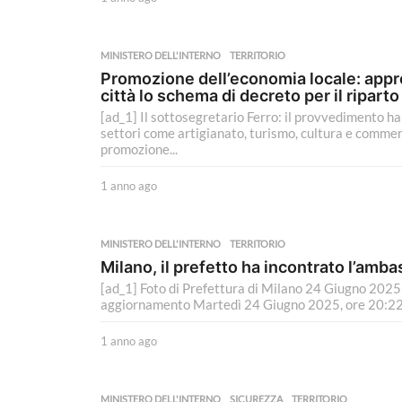
a
n
n
MINISTERO DELL'INTERNO
TERRITORIO
o
Promozione dell’economia locale: appr
a
città lo schema di decreto per il ripart
g
[ad_1] Il sottosegretario Ferro: il provvedimento ha
o
settori come artigianato, turismo, cultura e commerc
promozione...
1 anno ago
1
a
n
n
MINISTERO DELL'INTERNO
TERRITORIO
o
Milano, il prefetto ha incontrato l’ambas
a
[ad_1] Foto di Prefettura di Milano 24 Giugno 2025 
g
aggiornamento Martedì 24 Giugno 2025, ore 20:22 
o
1 anno ago
1
a
n
n
MINISTERO DELL'INTERNO
SICUREZZA
,
TERRITORIO